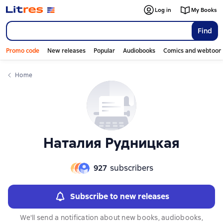
Слайдер с книгами
Слайдер с книгами
Log in
My Books
Find
Promo code
New releases
Popular
Audiobooks
Comics and webtoon
Home
Наталия Рудницкая
927
subscribers
Subscribe to new releases
We'll send a notification about new books, audiobooks,