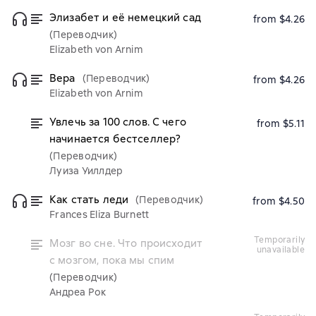
Элизабет и её немецкий сад
from $4.26
(Переводчик)
Elizabeth von Arnim
Вера
(Переводчик)
from $4.26
Elizabeth von Arnim
Увлечь за 100 слов. С чего
from $5.11
начинается бестселлер?
(Переводчик)
Луиза Уиллдер
Как стать леди
(Переводчик)
from $4.50
Frances Eliza Burnett
temporarily
Мозг во сне. Что происходит
unavailable
с мозгом, пока мы спим
(Переводчик)
Андреа Рок