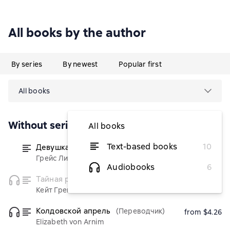
All books by the author
By series
By newest
Popular first
All books
Without series
All books
Text-based books
10
Девушка из Монтаны
(Переводчик)
from $4.38
Грейс Ливингстон Хилл
Audiobooks
6
temporarily
Тайная река
(Переводчик)
unavailable
Кейт Гренвилл
Колдовской апрель
(Переводчик)
from $4.26
Elizabeth von Arnim