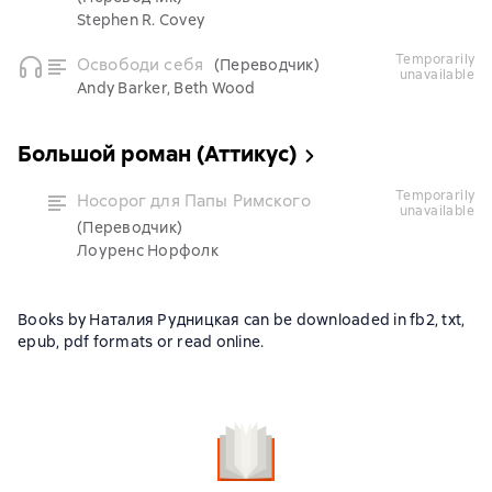
Stephen R. Covey
temporarily
Освободи себя
(Переводчик)
unavailable
Andy Barker, Beth Wood
Большой роман (Аттикус)
temporarily
Носорог для Папы Римского
unavailable
(Переводчик)
Лоуренс Норфолк
Books by Наталия Рудницкая can be downloaded in fb2, txt,
epub, pdf formats or read online.