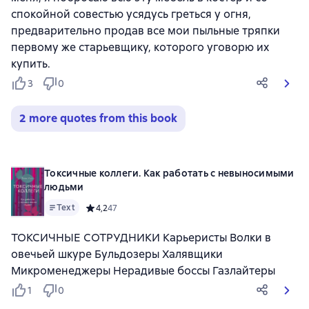
спокойной совестью усядусь греться у огня,
предварительно продав все мои пыльные тряпки
первому же старьевщику, которого уговорю их
купить.
3
0
2 more quotes from this book
Токсичные коллеги. Как работать с невыносимыми
людьми
Text
Средний рейтинг 4,2 на основе 47 оценок
4,2
47
ТОКСИЧНЫЕ СОТРУДНИКИ Карьеристы Волки в
овечьей шкуре Бульдозеры Халявщики
Микроменеджеры Нерадивые боссы Газлайтеры
1
0