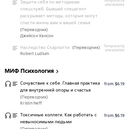
temporarily
Защити себя по методикам
unavailable
спецслужб. Бывший спецагент
раскрывает методы, которые могут
спасти жизнь вам и вашей семье
(Переводчик)
Джейсон Хансон
temporarily
Наследство Скарлатти
(Переводчик)
unavailable
Robert Ludlum
МИФ Психология
Сочувствие к себе. Главная практика
from $6.19
для внутренней опоры и счастья
(Переводчик)
Kristin Neff
Токсичные коллеги. Как работать с
from $6.19
невыносимыми людьми
(Переводчик)