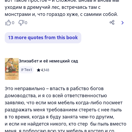
вот такое простое – и сложное. Вновь и вновь мы
уходим в дремучий лес, встречаясь там с
монстрами и, что гораздо хуже, с самими собой.
0
0
13 more quotes from this book
Элизабет и её немецкий сад
Text
Средний рейтинг 4,1 на основе 48 оценок
4,1
48
Это неправильно – впасть в рабство богов
домоводства, и я со всей ответственностью
заявляю, что если моя мебель когда-либо посмеет
раздражать меня требованием стереть с нее пыль
в то время, когда я буду занята чем-то другим,
и если не найдется никого, кто стер бы пыль вместо
меня, я побросаю всю эту мебель в костер и со