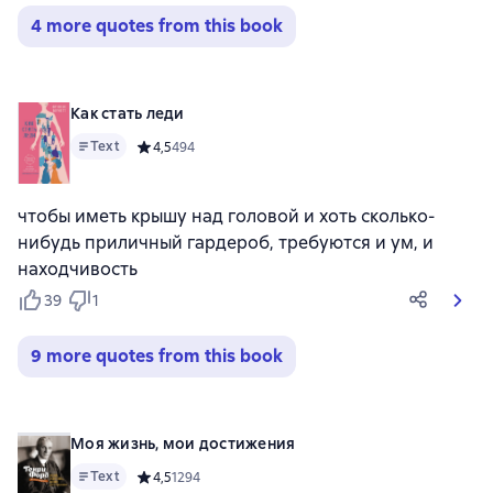
4 more quotes from this book
Как стать леди
Text
Средний рейтинг 4,5 на основе 494 оценок
4,5
494
чтобы иметь крышу над головой и хоть сколько-
нибудь приличный гардероб, требуются и ум, и
находчивость
39
1
9 more quotes from this book
Моя жизнь, мои достижения
Text
Средний рейтинг 4,5 на основе 1294 оценок
4,5
1294