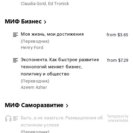
Claudia Gold, Ed Tronick
МИФ Бизнес
Моя жизнь, мои достижения
from $3.65
(Переводчик)
Henry Ford
Экспонента. Как быстрое развитие
from $7.29
технологий меняет бизнес,
политику и общество
(Переводчик)
Azeem Azhar
МИФ Саморазвитие
temporarily
Быть, а не казаться. Размышления об
unavailable
истинном успехе
(Переводчик)