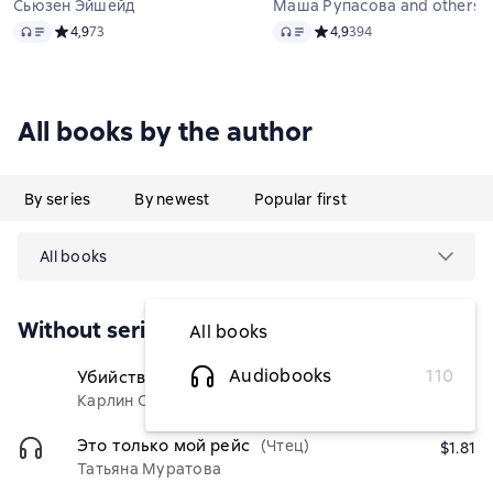
Сьюзен Эйшейд
Маша Рупасова and others
Audio
Audio
Средний рейтинг 4,9 на основе 73 оценок
4,9
73
Средний рейтинг 4,9 на ос
4,9
394
All books by the author
By series
By newest
Popular first
All books
Without series
All books
Audiobooks
110
Убийство в ирландской деревушке
(Чтец)
$4.73
Карлин О’Коннор
Это только мой рейс
(Чтец)
$1.81
Татьяна Муратова