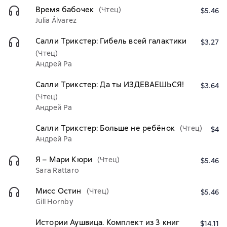
Время бабочек
(Чтец)
$5.46
Julia Álvarez
Салли Трикстер: Гибель всей галактики
$3.27
(Чтец)
Андрей Ра
Салли Трикстер: Да ты ИЗДЕВАЕШЬСЯ!
$3.64
(Чтец)
Андрей Ра
Салли Трикстер: Больше не ребёнок
(Чтец)
$4
Андрей Ра
Я – Мари Кюри
(Чтец)
$5.46
Sara Rattaro
Мисс Остин
(Чтец)
$5.46
Gill Hornby
Истории Аушвица. Комплект из 3 книг
$14.11