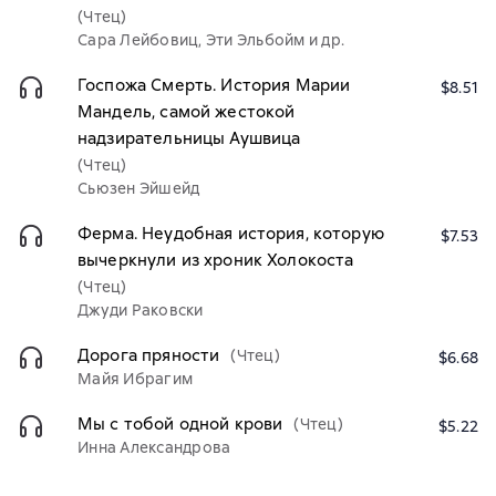
(Чтец)
Сара Лейбовиц, Эти Эльбойм и др.
Госпожа Смерть. История Марии
$8.51
Мандель, самой жестокой
надзирательницы Аушвица
(Чтец)
Сьюзен Эйшейд
Ферма. Неудобная история, которую
$7.53
вычеркнули из хроник Холокоста
(Чтец)
Джуди Раковски
Дорога пряности
(Чтец)
$6.68
Майя Ибрагим
Мы с тобой одной крови
(Чтец)
$5.22
Инна Александрова