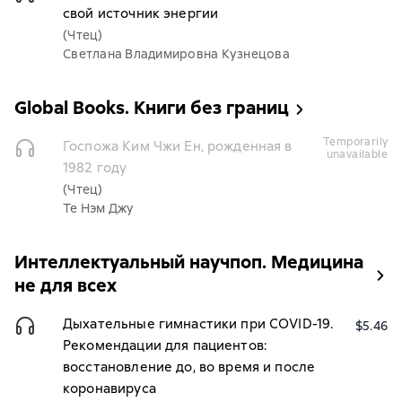
свой источник энергии
(Чтец)
Светлана Владимировна Кузнецова
Global Books. Книги без границ
temporarily
Госпожа Ким Чжи Ен, рожденная в
unavailable
1982 году
(Чтец)
Те Нэм Джу
Интеллектуальный научпоп. Медицина
не для всех
Дыхательные гимнастики при COVID-19.
$5.46
Рекомендации для пациентов:
восстановление до, во время и после
коронавируса