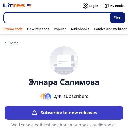
Слайдер с книгами
Log in
My Books
Find
Promo code
New releases
Popular
Audiobooks
Comics and webtoon
Home
Элнара Салимова
2,1К
subscribers
Subscribe to new releases
We'll send a notification about new books, audiobooks,