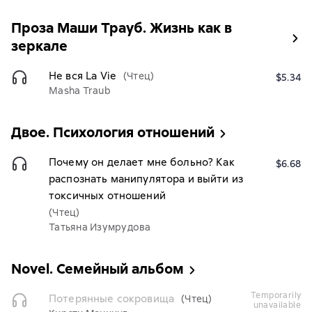
Проза Маши Трауб. Жизнь как в
зеркале
Не вся La Vie
(Чтец)
$5.34
Masha Traub
Двое. Психология отношений
Почему он делает мне больно? Как
$6.68
распознать манипулятора и выйти из
токсичных отношений
(Чтец)
Татьяна Изумрудова
Novel. Семейный альбом
temporarily
Потерянные сокровища
(Чтец)
unavailable