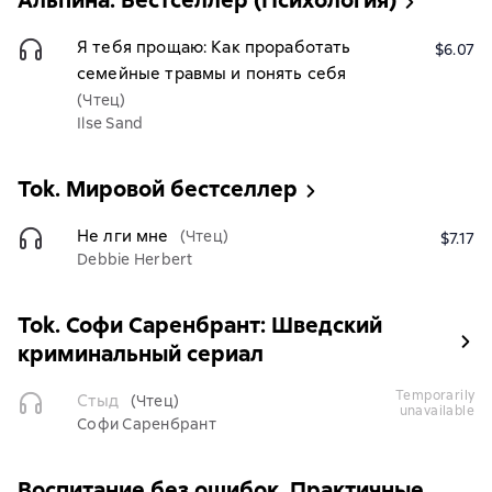
Альпина. Бестселлер (Психология)
Я тебя прощаю: Как проработать
$6.07
семейные травмы и понять себя
(Чтец)
Ilse Sand
Tok. Мировой бестселлер
Не лги мне
(Чтец)
$7.17
Debbie Herbert
Tok. Софи Саренбрант: Шведский
криминальный сериал
temporarily
Стыд
(Чтец)
unavailable
Софи Саренбрант
Воспитание без ошибок. Практичные