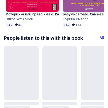
Истеричка или право имею. Как женщин лечили от выдум
Безумное тело. Самые за
Элизабет Комен
Карина Рытова
Audio
Audio
Средний рейтинг 5 на основе 3 оценок
5
3
Средний рейтинг 4,3 на 
4,3
3
People listen to this with this book
All