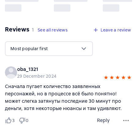
Reviews
,
1 review
1
See all reviews
Leave a review
Most popular first
oba_1321
29 December 2024
Сначала пугает количество заявленных
персонажей, но в процессе всё было понятно!
может слегка затянуты последние 30 минут про
деньги, хотя некоторые нюансы и там удивляют.
Reply
3
0