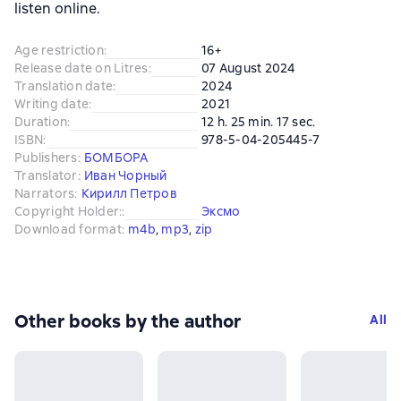
listen online.
Age restriction
:
16+
Release date on Litres
:
07 August 2024
Translation date
:
2024
Writing date
:
2021
Duration
:
12 h. 25 min. 17 sec.
ISBN
:
978-5-04-205445-7
Publishers
:
БОМБОРА
Translator
:
Иван Чорный
Narrators
:
Кирилл Петров
Copyright Holder:
:
Эксмо
Download format
:
m4b
, 
mp3
, 
zip
Other books by the author
All