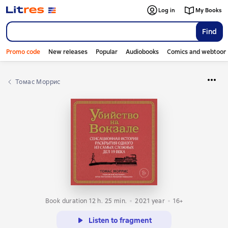
Log in
My Books
Find
Promo code
New releases
Popular
Audiobooks
Comics and webtoon
Томас Моррис
Book duration 12 h. 25 min.
2021
year
16+
Listen to fragment