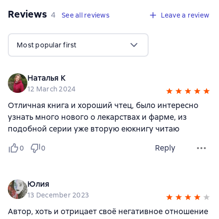
Reviews
,
4 reviews
4
See all reviews
Leave a review
Most popular first
Наталья К
12 March 2024
Отличная книга и хороший чтец, было интересно
узнать много нового о лекарствах и фарме, из
подобной серии уже вторую еюкнигу читаю
Reply
0
0
Юлия
13 December 2023
Автор, хоть и отрицает своё негативное отношение