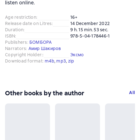
listen online.
Age restriction
:
16+
Release date on Litres
:
14 December 2022
Duration
:
9 h. 15 min. 53 sec.
ISBN
:
978-5-04-178446-1
Publishers
:
БОМБОРА
Narrators
:
Амир Шакиров
Copyright Holder:
:
Эксмо
Download format
:
m4b
, 
mp3
, 
zip
Other books by the author
All