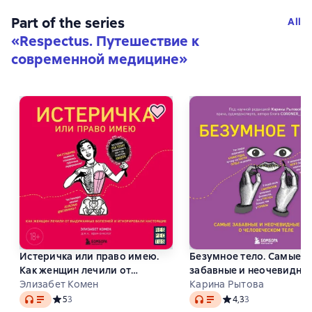
Part of the series
All
«
Respectus. Путешествие к
современной медицине
»
Истеричка или право имею.
Безумное тело. Самые
Как женщин лечили от
забавные и неочевидны
выдуманных болезней и
Элизабет Комен
факты о человеческом т
Карина Рытова
Audio
Audio
игнорировали настоящие
Средний рейтинг 5 на основе 3 оценок
5
3
Средний рейтинг 4,3 
4,3
3