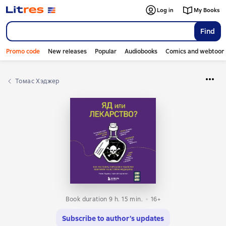
Log in
My Books
Find
Promo code
New releases
Popular
Audiobooks
Comics and webtoon
Томас Хэджер
Book duration 9 h. 15 min.
16+
Subscribe to author’s updates