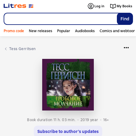
Log in
My Books
Find
Promo code
New releases
Popular
Audiobooks
Comics and webtoon
Tess Gerritsen
Book duration 11 h. 03 min.
2019
year
16+
Subscribe to author’s updates