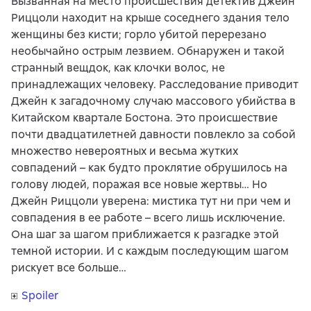
Вызванная на место происшествия детектив Джейн
Риццоли находит на крыше соседнего здания тело
женщины без кисти; горло убитой перерезано
необычайно острым лезвием. Обнаружен и такой
странный вещдок, как клочки волос, не
принадлежащих человеку. Расследование приводит
Джейн к загадочному случаю массового убийства в
Китайском квартале Бостона. Это происшествие
почти двадцатилетней давности повлекло за собой
множество невероятных и весьма жутких
совпадений – как будто проклятие обрушилось на
голову людей, поражая все новые жертвы… Но
Джейн Риццоли уверена: мистика тут ни при чем и
совпадения в ее работе – всего лишь исключение.
Она шаг за шагом приближается к разгадке этой
темной истории. И с каждым последующим шагом
рискует все больше…
Spoiler