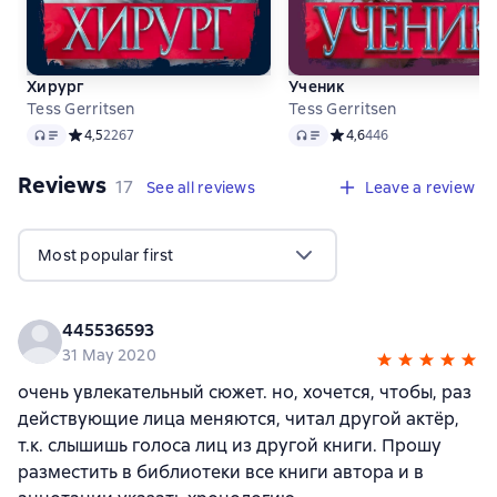
Хирург
Ученик
Tess Gerritsen
Tess Gerritsen
Audio
Audio
Средний рейтинг 4,5 на основе 2267 оценок
4,5
2267
Средний рейтинг 4,6 на 
4,6
446
Reviews
,
17 reviews
17
See all reviews
Leave a review
Most popular first
445536593
31 May 2020
очень увлекательный сюжет. но, хочется, чтобы, раз
действующие лица меняются, читал другой актёр,
т.к. слышишь голоса лиц из другой книги. Прошу
разместить в библиотеки все книги автора и в