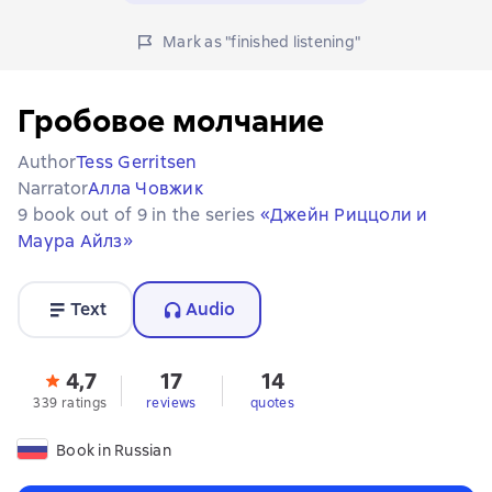
Mark as "finished listening"
Гробовое молчание
Author
Tess Gerritsen
Narrator
Алла Човжик
9 book out of 9 in the series
«Джейн Риццоли и
Маура Айлз»
Text
Audio
4,7
17
14
339 ratings
reviews
quotes
Book in Russian