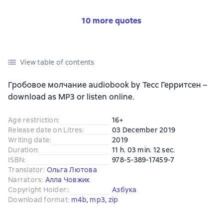
10 more quotes
View table of contents
Гробовое молчание audiobook by Тесс Герритсен –
download as MP3 or listen online.
Age restriction
:
16+
Release date on Litres
:
03 December 2019
Writing date
:
2019
Duration
:
11 h. 03 min. 12 sec.
ISBN
:
978-5-389-17459-7
Translator
:
Ольга Лютова
Narrators
:
Алла Човжик
Copyright Holder:
:
Азбука
Download format
:
m4b
, 
mp3
, 
zip