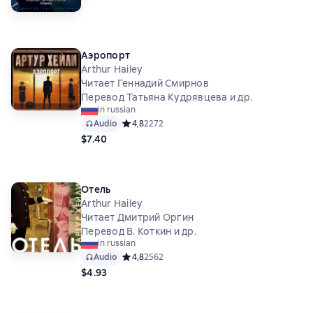
Аэропорт
Arthur Hailey
Читает Геннадий Смирнов
Перевод Татьяна Кудрявцева и др.
in russian
Audio
Средний рейтинг 4,8 на основе 2272 оценок
4,8
2272
$7.40
Отель
Arthur Hailey
Читает Дмитрий Оргин
Перевод В. Коткин и др.
in russian
Audio
Средний рейтинг 4,8 на основе 2562 оценок
4,8
2562
$4.93