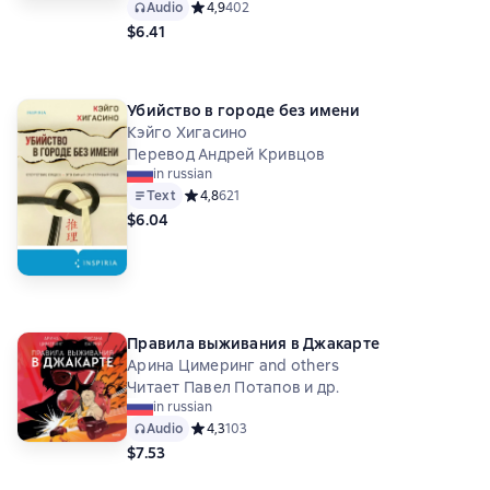
Audio
Средний рейтинг 4,9 на основе 402 оценок
4,9
402
$6.41
Убийство в городе без имени
Кэйго Хигасино
Перевод Андрей Кривцов
in russian
Text
Средний рейтинг 4,8 на основе 621 оценок
4,8
621
$6.04
Правила выживания в Джакарте
Арина Цимеринг and others
Читает Павел Потапов и др.
in russian
Audio
Средний рейтинг 4,3 на основе 103 оценок
4,3
103
$7.53