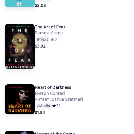
$3.08
The Art of Fear
Pamela Crane
Text
Средний рейтинг 0 на основе 0 оценок
0
$3.92
Heart of Darkness
Joseph Conrad
Читает Joshua Szatmari
Audio
Средний рейтинг 3 на основе 2 оценок
3
2
$1.84