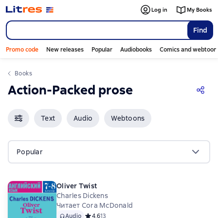
Log in
My Books
Find
Promo code
New releases
Popular
Audiobooks
Comics and webtoon
Books
Action-Packed prose
Text
Audio
Webtoons
Popular
Oliver Twist
Charles Dickens
Читает Cora McDonald
Audio
Средний рейтинг 4,6 на основе 13 оценок
4,6
13