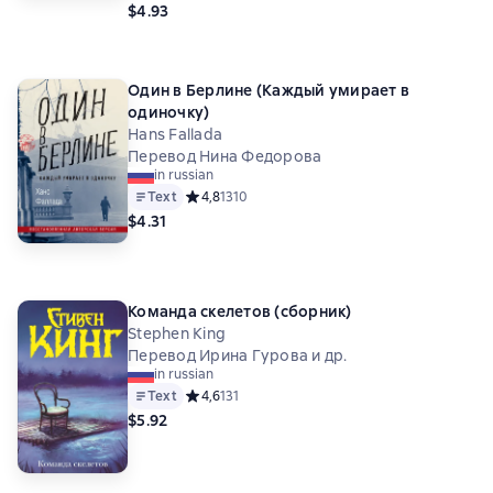
$4.93
Один в Берлине (Каждый умирает в
одиночку)
Hans Fallada
Перевод Нина Федорова
in russian
Text
Средний рейтинг 4,8 на основе 1310 оценок
4,8
1310
$4.31
Команда скелетов (сборник)
Stephen King
Перевод Ирина Гурова и др.
in russian
Text
Средний рейтинг 4,6 на основе 131 оценок
4,6
131
$5.92