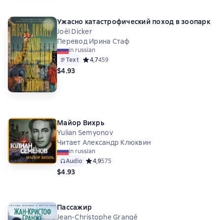
Ужасно катастрофический поход в зоопарк
Joël Dicker
Перевод Ирина Стаф
in russian
Text
Средний рейтинг 4,7 на основе 459 оценок
4,7
459
$4.93
Майор Вихрь
Yulian Semyonov
Читает Александр Клюквин
in russian
Audio
Средний рейтинг 4,9 на основе 575 оценок
4,9
575
$4.93
Пассажир
Jean-Christophe Grangé