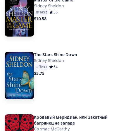
Master of the Game
Sidney Sheldon
Text
Средний рейтинг 5 на основе 6 оценок
5
6
$10.58
The Stars Shine Down
Sidney Sheldon
Text
Средний рейтинг 5 на основе 4 оценок
5
4
$5.75
Кровавый меридиан, или Закатный
багрянец на западе
Cormac McCarthy