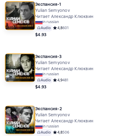
Экспансия-1
Yulian Semyonov
Читает Александр Клюквин
in russian
Audio
Средний рейтинг 4,8 на основе 601 оценок
4,8
601
$4.93
Экспансия-3
Yulian Semyonov
Читает Александр Клюквин
in russian
Audio
Средний рейтинг 4,9 на основе 481 оценок
4,9
481
$4.93
Экспансия-2
Yulian Semyonov
Читает Александр Клюквин
in russian
Audio
Средний рейтинг 4,8 на основе 506 оценок
4,8
506