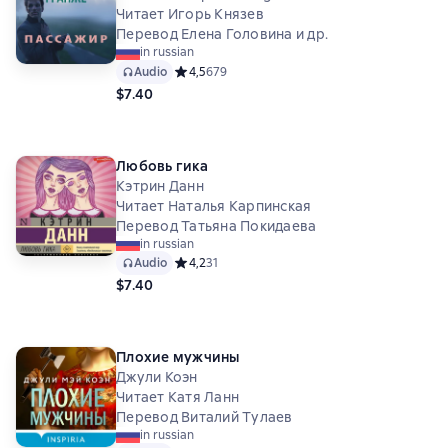
Читает Игорь Князев
Перевод Елена Головина и др.
in russian
Audio
Средний рейтинг 4,5 на основе 679 оценок
4,5
679
$7.40
Любовь гика
Кэтрин Данн
Читает Наталья Карпинская
Перевод Татьяна Покидаева
in russian
Audio
Средний рейтинг 4,2 на основе 31 оценок
4,2
31
$7.40
Плохие мужчины
Джули Коэн
Читает Катя Ланн
Перевод Виталий Тулаев
in russian