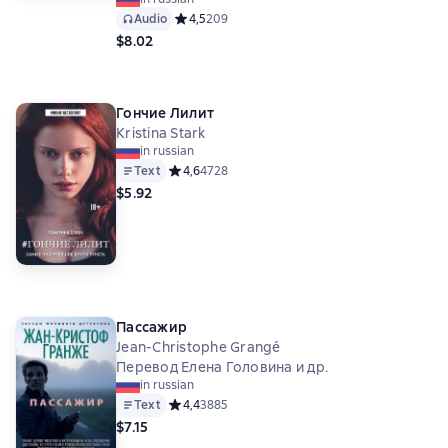
Audio
Средний рейтинг 4,5 на основе 209 оценок
4,5
209
$8.02
Гончие Лилит
Kristina Stark
in russian
Text
Средний рейтинг 4,6 на основе 4728 оценок
4,6
4728
$5.92
Пассажир
Jean-Christophe Grangé
Перевод Елена Головина и др.
in russian
Text
Средний рейтинг 4,4 на основе 3885 оценок
4,4
3885
$7.15