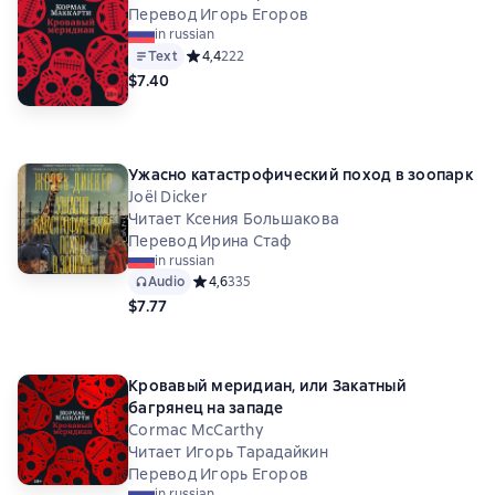
Перевод Игорь Егоров
in russian
Text
Средний рейтинг 4,4 на основе 222 оценок
4,4
222
$7.40
Ужасно катастрофический поход в зоопарк
Joël Dicker
Читает Ксения Большакова
Перевод Ирина Стаф
in russian
Audio
Средний рейтинг 4,6 на основе 335 оценок
4,6
335
$7.77
Кровавый меридиан, или Закатный
багрянец на западе
Cormac McCarthy
Читает Игорь Тарадайкин
Перевод Игорь Егоров
in russian