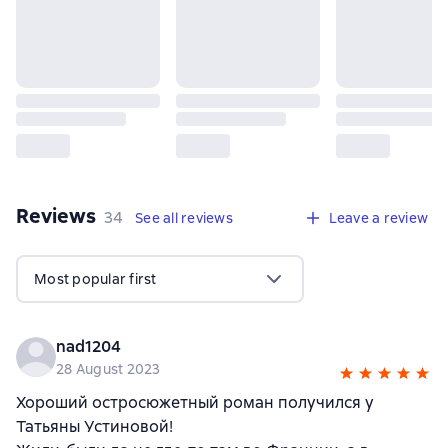
Reviews
,
34 reviews
34
See all reviews
Leave a review
Most popular first
nad1204
28 August 2023
Хороший остросюжетный роман получился у
Татьяны Устиновой!