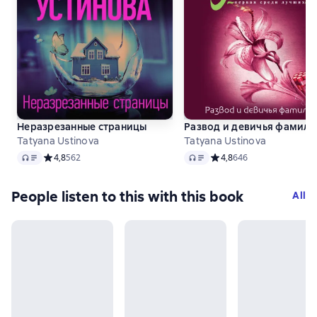
Неразрезанные страницы
Развод и девичья фамили
Tatyana Ustinova
Tatyana Ustinova
Audio
Audio
Средний рейтинг 4,8 на основе 562 оценок
4,8
562
Средний рейтинг 4,8 на 
4,8
646
People listen to this with this book
All