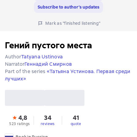
Subscribe to author’s updates
Mark as "finished listening"
Гений пустого места
Author
Tatyana Ustinova
Narrator
Геннадий Смирнов
Part of the series
«Татьяна Устинова. Первая среди
лучших»
4,8
34
41
523 ratings
reviews
quote