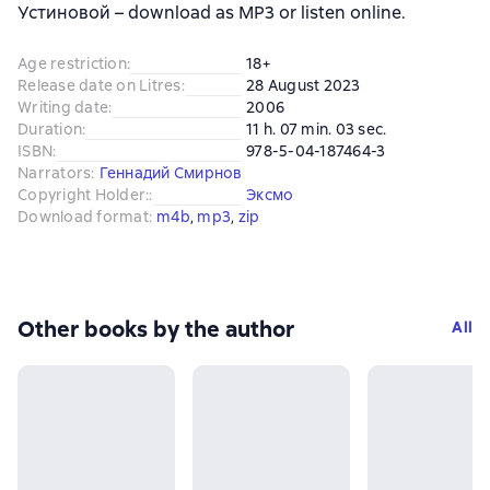
Устиновой – download as MP3 or listen online.
Age restriction
:
18+
Release date on Litres
:
28 August 2023
Writing date
:
2006
Duration
:
11 h. 07 min. 03 sec.
ISBN
:
978-5-04-187464-3
Narrators
:
Геннадий Смирнов
Copyright Holder:
:
Эксмо
Download format
:
m4b
, 
mp3
, 
zip
Other books by the author
All