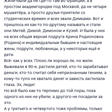
Жили-были да не где-то там во Франции, а в
простом академгородке под Москвой, да не четыре
мушкетёра, а просто друзья-приятели со
студенческих времен и всех звали Димками. Вот и
пришлось их как-то по-другому называть и стали
они Митей, Димой, Димоном и Кузей. И была у них
на всех общая верная подруга Арина Родионовна
(Родина) и индивидуальные бывшие и настоящие
жены, подруги, любовницы, а у некоторых ещё и
дети.
Всё- как у всех. Плохо ли хорошо ли, но жили.
Выживали в 90-е, растили детей, кто-то зарабатывал
деньги, кто-то считал себя непризнанным гением, а
кому-то тупо не хватало денег и зависть застилала
глаза. Эх, люди!
Но всё было как-то терпимо до той поры, пока
одного из них не убили, а другого не посадили за
это.
А у третьего и четвертого тоже проблемы, только