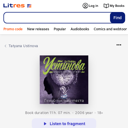
Log in
My Books
Find
Promo code
New releases
Popular
Audiobooks
Comics and webtoon
Tatyana Ustinova
Book duration 11 h. 07 min.
2006
year
18+
Listen to fragment