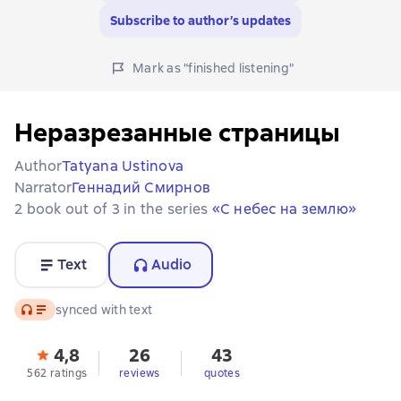
Subscribe to author’s updates
Mark as "finished listening"
Неразрезанные страницы
Author
Tatyana Ustinova
Narrator
Геннадий Смирнов
2 book out of 3 in the series
«С небес на землю»
Text
Audio
Audio
synced with text
4,8
26
43
562 ratings
reviews
quotes