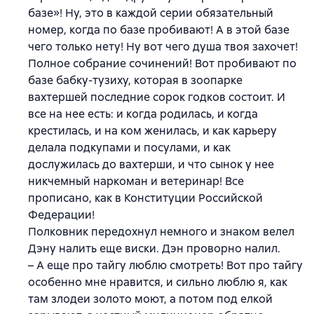
базе»! Ну, это в каждой серии обязательный
номер, когда по базе пробивают! А в этой базе
чего только нету! Ну вот чего душа твоя захочет!
Полное собрание сочинений! Вот пробивают по
базе бабку-тузиху, которая в зоопарке
вахтершей последние сорок годков состоит. И
все на нее есть: и когда родилась, и когда
крестилась, и на ком женилась, и как карьеру
делала подкупами и посулами, и как
дослужилась до вахтерши, и что сынок у нее
никчемный наркоман и ветеринар! Все
прописано, как в Конституции Российской
Федерации!
Полковник передохнул немного и знаком велел
Дэну налить еще виски. Дэн проворно налил.
– А еще про тайгу люблю смотреть! Вот про тайгу
особенно мне нравится, и сильно люблю я, как
там злодеи золото моют, а потом под елкой