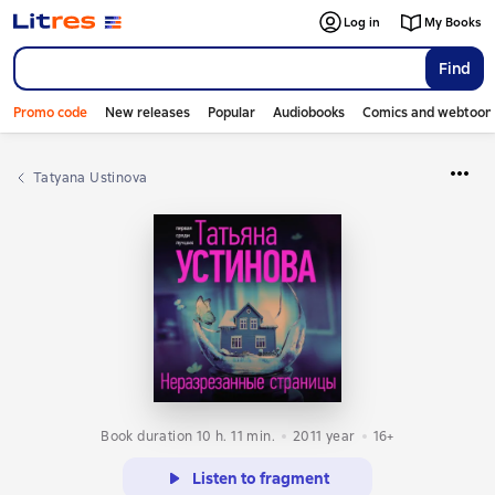
Log in
My Books
Find
Promo code
New releases
Popular
Audiobooks
Comics and webtoon
Tatyana Ustinova
Book duration 10 h. 11 min.
2011
year
16+
Listen to fragment