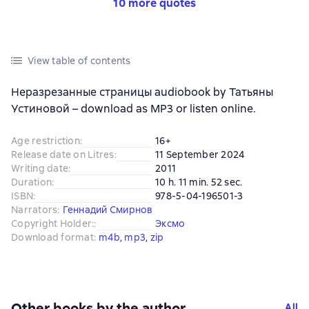
10 more quotes
View table of contents
Неразрезанные страницы audiobook by Татьяны
Устиновой – download as MP3 or listen online.
Age restriction
:
16+
Release date on Litres
:
11 September 2024
Writing date
:
2011
Duration
:
10 h. 11 min. 52 sec.
ISBN
:
978-5-04-196501-3
Narrators
:
Геннадий Смирнов
Copyright Holder:
:
Эксмо
Download format
:
m4b
, 
mp3
, 
zip
Other books by the author
All