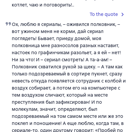
котлет, чаю и поговорить!..
To the quote
Ох, люблю я сериалы, – оживился полковник, –
вот ужином меня не корми, дай сериал
поглядеть! Бывает, приеду домой, моя
полковница мне разносолов разных наставит,
настоек по графинчикам разольет, а я ей – нет!
Ни за что! И – сериал смотреть! А та-а-ам! –
Полковник схватился рукой за щеку. – А там как
только подозреваемый в сортире пукнет, сразу
невесть откуда появляется сотрудник с колбой и
воздух собирает, а потом его на компьютере с
тем воздухом сличают, который на месте
преступления был зафиксирован! И по
молекулам, значит, определяют, был
подозреваемый на том самом месте или же это
поклеп и поношение! А еще люблю, когда там, в
сериале-то, один другому говорит: «Пробей по