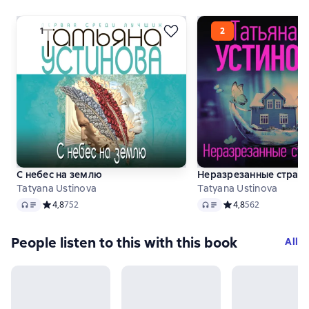
С небес на землю
Неразрезанные стран
Tatyana Ustinova
Tatyana Ustinova
Audio
Audio
Средний рейтинг 4,8 на основе 752 оценок
4,8
752
Средний рейтинг 4,8
4,8
562
People listen to this with this book
All