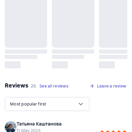
Reviews
,
26 reviews
26
See all reviews
Leave a review
Most popular first
Татьяна Каштанова
11 May 2025