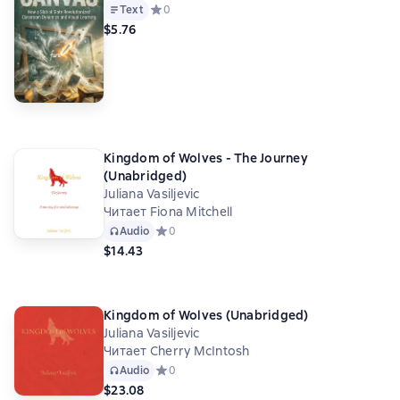
Text
Средний рейтинг 0 на основе 0 оценок
0
$5.76
Kingdom of Wolves - The Journey
(Unabridged)
Juliana Vasiljevic
Читает Fiona Mitchell
Audio
Средний рейтинг 0 на основе 0 оценок
0
$14.43
Kingdom of Wolves (Unabridged)
Juliana Vasiljevic
Читает Cherry McIntosh
Audio
Средний рейтинг 0 на основе 0 оценок
0
$23.08