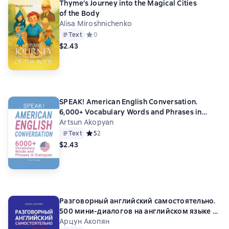
Thyme’s Journey into the Magical Cities
of the Body
Alisa Miroshnichenko
Text
Средний рейтинг 0 на основе 0 оценок
0
$2.43
SPEAK! American English Conversation.
6,000+ Vocabulary Words and Phrases in
Dialogues
Artsun Akopyan
Text
Средний рейтинг 5 на основе 2 оценок
5
2
$2.43
Разговорный английский самостоятельно.
500 мини-диалогов на английском языке с
переводом
Арцун Акопян