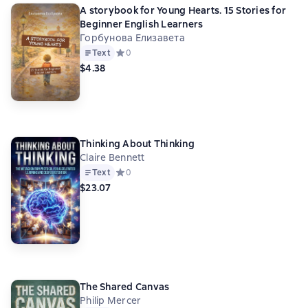
A storybook for Young Hearts. 15 Stories for
Beginner English Learners
Горбунова Елизавета
Text
Средний рейтинг 0 на основе 0 оценок
0
$4.38
Thinking About Thinking
Claire Bennett
Text
Средний рейтинг 0 на основе 0 оценок
0
$23.07
The Shared Canvas
Philip Mercer