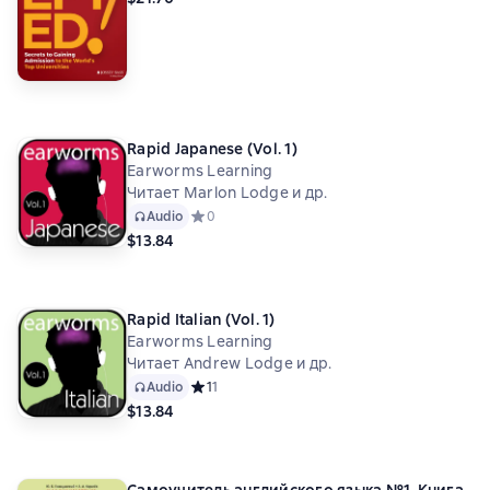
Rapid Japanese (Vol. 1)
Earworms Learning
Читает Marlon Lodge и др.
Audio
Средний рейтинг 0 на основе 0 оценок
0
$13.84
Rapid Italian (Vol. 1)
Earworms Learning
Читает Andrew Lodge и др.
Audio
Средний рейтинг 1 на основе 1 оценок
1
1
$13.84