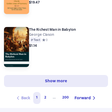
$19.47
The Richest Man in Babylon
George Clason
Text
Средний рейтинг 0 на основе 0 оценок
0
$1.14
Show more
1
2
...
200
Back
Forward