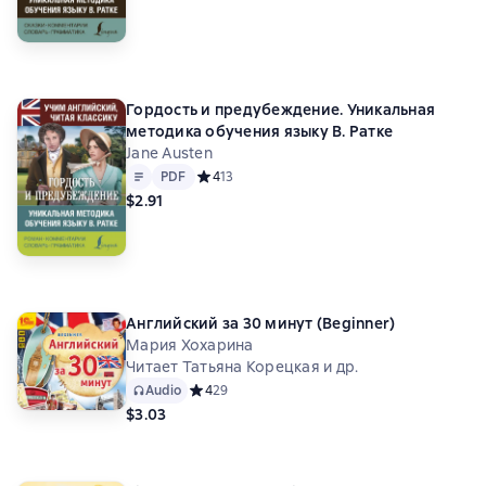
Гордость и предубеждение. Уникальная
методика обучения языку В. Ратке
Jane Austen
Text
PDF
PDF
Средний рейтинг 4 на основе 13 оценок
4
13
$2.91
Английский за 30 минут (Beginner)
Мария Хохарина
Читает Татьяна Корецкая и др.
Audio
Средний рейтинг 4 на основе 29 оценок
4
29
$3.03