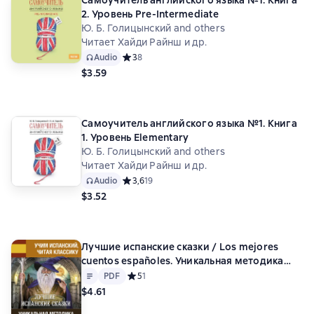
Самоучитель английского языка №1. Книга
2. Уровень Pre-Intermediatе
Ю. Б. Голицынский and others
Читает Хайди Райнш и др.
Audio
Средний рейтинг 3 на основе 8 оценок
3
8
$3.59
Самоучитель английского языка №1. Книга
1. Уровень Elementary
Ю. Б. Голицынский and others
Читает Хайди Райнш и др.
Audio
Средний рейтинг 3,6 на основе 19 оценок
3,6
19
$3.52
Лучшие испанские сказки / Los mejores
cuentos españoles. Уникальная методика
Text
PDF
обучения языку В. Ратке
PDF
Средний рейтинг 5 на основе 1 оценок
5
1
$4.61