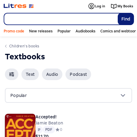
Log in
My Books
Find
Promo code
New releases
Popular
Audiobooks
Comics and webtoon
Children's books
Textbooks
Text
Audio
Podcast
Popular
Accepted!
Jamie Beaton
Text
PDF
PDF
Средний рейтинг 0 на основе 0 оценок
0
$21.70