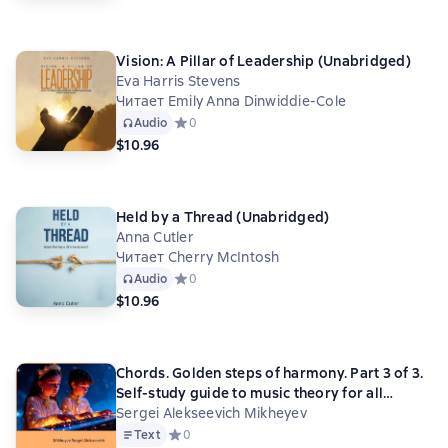
Vision: A Pillar of Leadership (Unabridged)
Eva Harris Stevens
Читает Emily Anna Dinwiddie-Cole
Audio
Средний рейтинг 0 на основе 0 оценок
0
$10.96
Held by a Thread (Unabridged)
Anna Cutler
Читает Cherry McIntosh
Audio
Средний рейтинг 0 на основе 0 оценок
0
$10.96
Chords. Golden steps of harmony. Part 3 of 3.
Self-study guide to music theory for all
instruments
Sergei Alekseevich Mikheyev
Text
Средний рейтинг 0 на основе 0 оценок
0