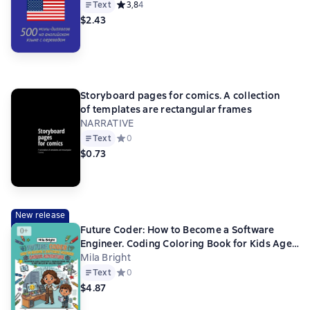
Text
Средний рейтинг 3,8 на основе 4 оценок
3,8
4
$2.43
Storyboard pages for comics. A collection
of templates are rectangular frames
NARRATIVE
Text
Средний рейтинг 0 на основе 0 оценок
0
$0.73
New release
Future Coder: How to Become a Software
Engineer. Coding Coloring Book for Kids Ages
4—8, Fun STEM Career Activity with Big
Mila Bright
Pictures and Simple Lines
Text
Средний рейтинг 0 на основе 0 оценок
0
$4.87