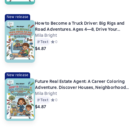
New release
How to Become a Truck Driver: Big Rigs and
Road Adventures. Ages 4—8, Drive Your
Dreams, Discover a World of Truckers
Mila Bright
Text
Средний рейтинг 0 на основе 0 оценок
0
$4.87
New release
Future Real Estate Agent: A Career Coloring
Adventure. Discover Houses, Neighborhoods,
and the Joy of Finding a Perfect Home for Kids
Mila Bright
Ages 4—8
Text
Средний рейтинг 0 на основе 0 оценок
0
$4.87