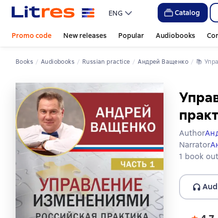
Catalog
ENG
Promo code
New releases
Popular
Audiobooks
Co
Books
Audiobooks
Russian practice
Андрей Ващенко
📚 
Упр
Управ
практ
Author
Ан
Narrator
А
1 book out
Aud