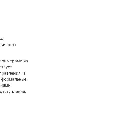
ко
личного
 примерами из
ствует
правления, и
и формальные.
ниями,
 отступления,