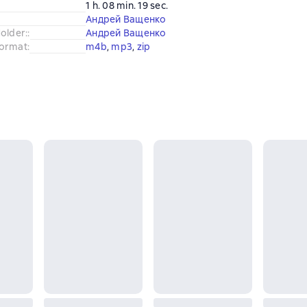
1 h. 08 min. 19 sec.
Андрей Ващенко
older:
:
Андрей Ващенко
ormat
:
m4b
, 
mp3
, 
zip