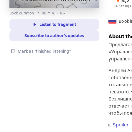
4,7
14 ratings
Book duration 1 h. 08 min.
16+
Book i
Listen to fragment
Subscribe to author’s updates
About th
Предлага
Mark as "finished listening"
«Управле
управленч
Андрей А
собственн
тотальное
неважно, 
Без лишне
отвечает 
чтобы по
Spoiler