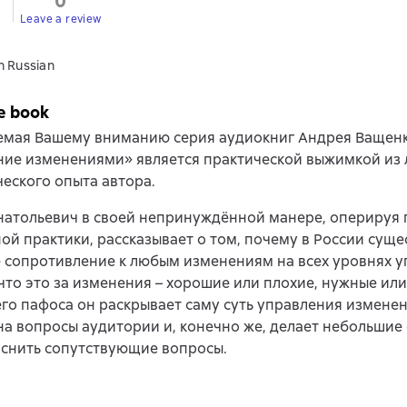
0
Leave a review
n Russian
e book
емая Вашему вниманию серия аудиокниг Андрея Ващен
ние изменениями» является практической выжимкой из 
еского опыта автора.
натольевич в своей непринуждённой манере, оперируя
ой практики, рассказывает о том, почему в России суще
 сопротивление к любым изменениям на всех уровнях у
что это за изменения – хорошие или плохие, нужные ил
го пафоса он раскрывает саму суть управления измене
на вопросы аудитории и, конечно же, делает небольшие
яснить сопутствующие вопросы.