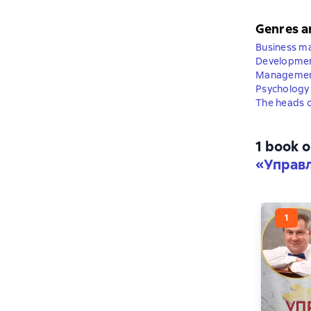
Genres a
Business 
Developmen
Managemen
Psychology
The heads o
1 book o
«Управл