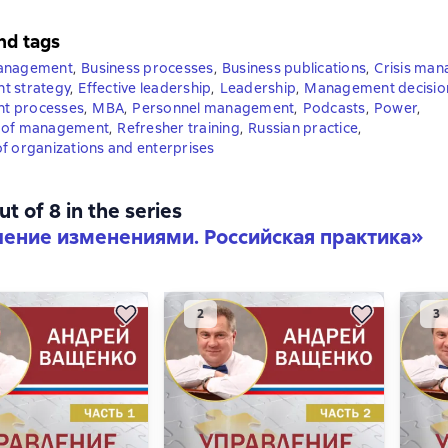
nd tags
management
,
Business processes
,
Business publications
,
Crisis ma
t strategy
,
Effective leadership
,
Leadership
,
Management decisio
t processes
,
MBA
,
Personnel management
,
Podcasts
,
Power
,
 of management
,
Refresher training
,
Russian practice
,
f organizations and enterprises
ut of 8 in the series
ение изменениями. Российская практика»