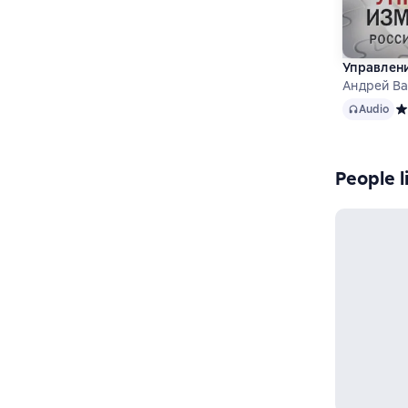
Управлени
Андрей В
Audio
Audio
Ср
People l