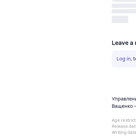
Leave a 
Log in
, 
Управлени
Ващенко – 
Age restrict
Release dat
Writing dat