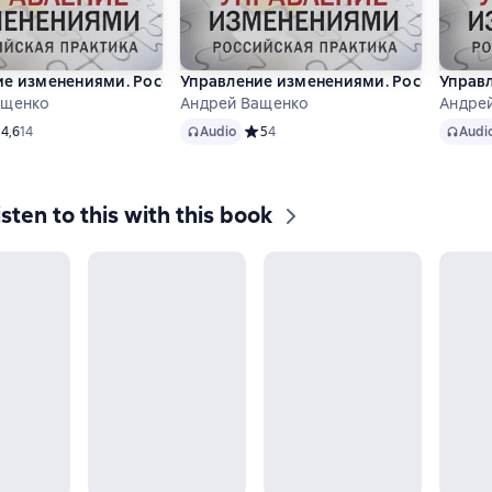
е изменениями. Российская практика. Часть 1
Управление изменениями. Российская п
Управл
ащенко
Андрей Ващенко
Андре
Audio
Audio
едний рейтинг 4,6 на основе 14 оценок
4,6
14
Audio
Средний рейтинг 5 на основе 4 оцено
5
4
Audi
isten to this with this book