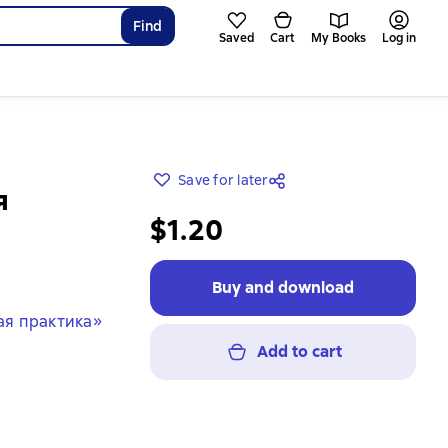
Find
Saved
Cart
My Books
Log in
Save for later
я
$1.20
Buy and download
ая практика»
Add to cart