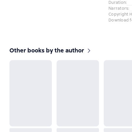
Duration
:
Narrators
:
Copyright H
Download f
Other books by the author