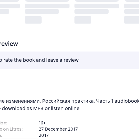
review
to rate the book and leave a review
е изменениями. Российская практика. Часть 1 audioboo
download as MP3 or listen online.
ion
:
16+
e on Litres
:
27 December 2017
e
:
2017