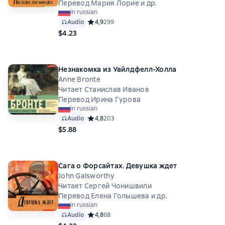
Перевод Мария Лорие и др.
in russian
Audio
Средний рейтинг 4,9 на основе 299 оценок
4,9
299
$4.23
Незнакомка из Уайлдфелл-Холла
Anne Bronte
Читает Станислав Иванов
Перевод Ирина Гурова
in russian
Audio
Средний рейтинг 4,8 на основе 203 оценок
4,8
203
$5.88
Сага о Форсайтах. Девушка ждет
John Galsworthy
Читает Сергей Чонишвили
Перевод Елена Голышева и др.
in russian
Audio
Средний рейтинг 4,8 на основе 68 оценок
4,8
68