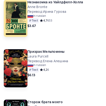
Незнакомка из Уайлдфелл-Холла
Anne Bronte
Перевод Ирина Гурова
in russian
Text
Средний рейтинг 4,7 на основе 653 оценок
4,7
653
$3.67
Призрак Мельпомены
Laura Purcell
Перевод Елена Алешина
in russian
Text
Средний рейтинг 4,2 на основе 6 оценок
4,2
6
$6.13
Сторож брата моего