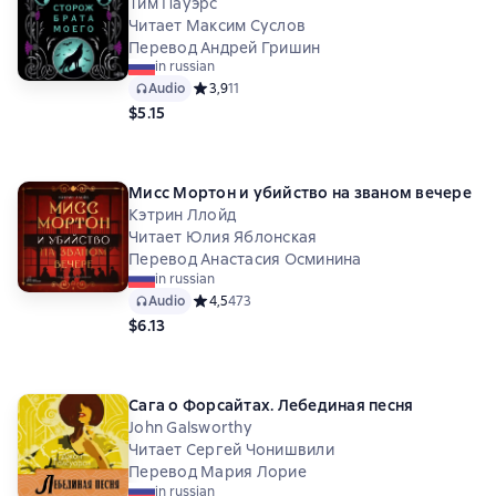
Тим Пауэрс
Читает Максим Суслов
Перевод Андрей Гришин
in russian
Audio
Средний рейтинг 3,9 на основе 11 оценок
3,9
11
$5.15
Мисс Мортон и убийство на званом вечере
Кэтрин Ллойд
Читает Юлия Яблонская
Перевод Анастасия Осминина
in russian
Audio
Средний рейтинг 4,5 на основе 473 оценок
4,5
473
$6.13
Сага о Форсайтах. Лебединая песня
John Galsworthy
Читает Сергей Чонишвили
Перевод Мария Лорие
in russian