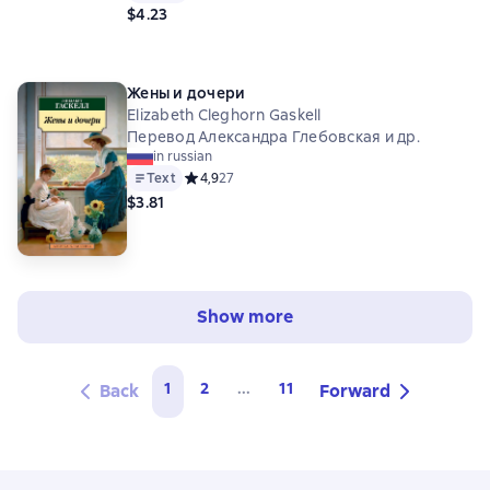
$4.23
Жены и дочери
Elizabeth Cleghorn Gaskell
Перевод Александра Глебовская и др.
in russian
Text
Средний рейтинг 4,9 на основе 27 оценок
4,9
27
$3.81
Show more
1
2
...
11
Back
Forward