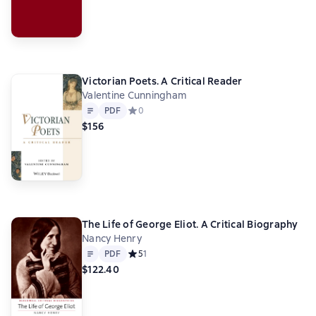
Victorian Poets. A Critical Reader
Valentine Cunningham
Text
PDF
PDF
Средний рейтинг 0 на основе 0 оценок
0
$156
The Life of George Eliot. A Critical Biography
Nancy Henry
Text
PDF
PDF
Средний рейтинг 5 на основе 1 оценок
5
1
$122.40