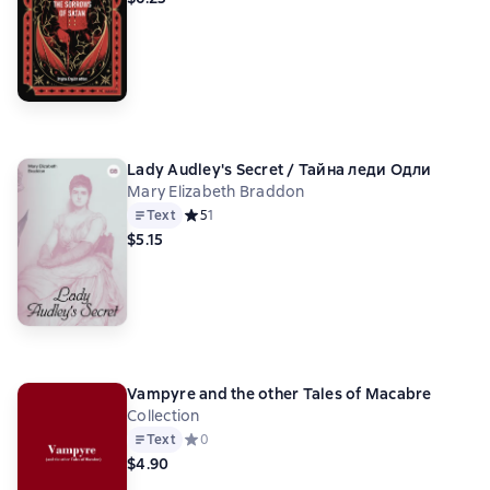
Lady Audley's Secret / Тайна леди Одли
Mary Elizabeth Braddon
Text
Средний рейтинг 5 на основе 1 оценок
5
1
$5.15
Vampyre and the other Tales of Macabre
Collection
Text
Средний рейтинг 0 на основе 0 оценок
0
$4.90