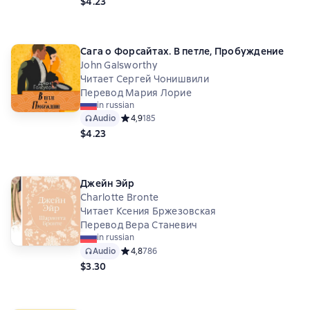
$4.23
Сага о Форсайтах. В петле, Пробуждение
John Galsworthy
Читает Сергей Чонишвили
Перевод Мария Лорие
in russian
Audio
Средний рейтинг 4,9 на основе 185 оценок
4,9
185
$4.23
Джейн Эйр
Charlotte Bronte
Читает Ксения Бржезовская
Перевод Вера Станевич
in russian
Audio
Средний рейтинг 4,8 на основе 786 оценок
4,8
786
$3.30