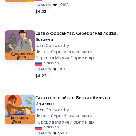
Audio
Средний рейтинг 4,9 на основе 108 оценок
4,9
108
$4.23
Сага о Форсайтах. Серебряная ложка.
Встречи
John Galsworthy
Читает Сергей Чонишвили
Перевод Мария Лорие и др.
in russian
Audio
Средний рейтинг 5 на основе 101 оценок
5
101
$4.23
Сага о Форсайтах. Белая обезьяна.
Идиллия
John Galsworthy
Читает Сергей Чонишвили
Перевод Мария Лорие и др.
in russian
Audio
Средний рейтинг 4,9 на основе 111 оценок
4,9
111