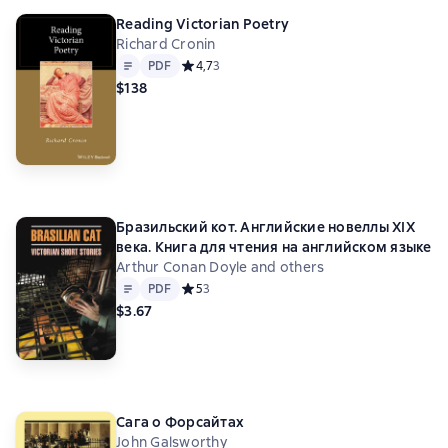
Reading Victorian Poetry
Richard Cronin
Text
PDF
PDF
Средний рейтинг 4,7 на основе 3 оценок
4,7
3
$138
Бразильский кот. Английские новеллы XIX
века. Книга для чтения на английском языке
Arthur Conan Doyle and others
Text
PDF
PDF
Средний рейтинг 5 на основе 3 оценок
5
3
$3.67
Сага о Форсайтах
John Galsworthy