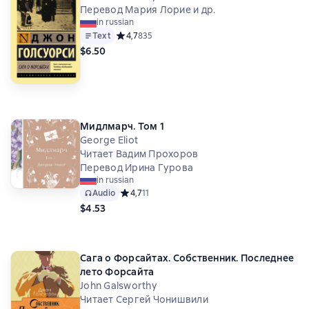
Перевод Мария Лорие и др.
in russian
Text
Средний рейтинг 4,7 на основе 835 оценок
4,7
835
$6.50
Мидлмарч. Том 1
George Eliot
Читает Вадим Прохоров
Перевод Ирина Гурова
in russian
Audio
Средний рейтинг 4,7 на основе 11 оценок
4,7
11
$4.53
Сага о Форсайтах. Собственник. Последнее
лето Форсайта
John Galsworthy
Читает Сергей Чонишвили