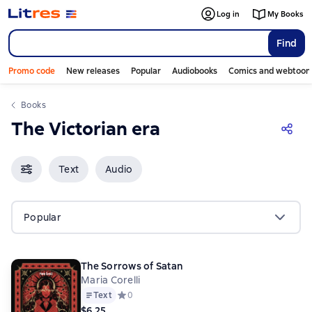
Log in
My Books
Find
Promo code
New releases
Popular
Audiobooks
Comics and webtoon
Books
The Victorian era
Text
Audio
Popular
The Sorrows of Satan
Maria Corelli
Text
Средний рейтинг 0 на основе 0 оценок
0
$6.25