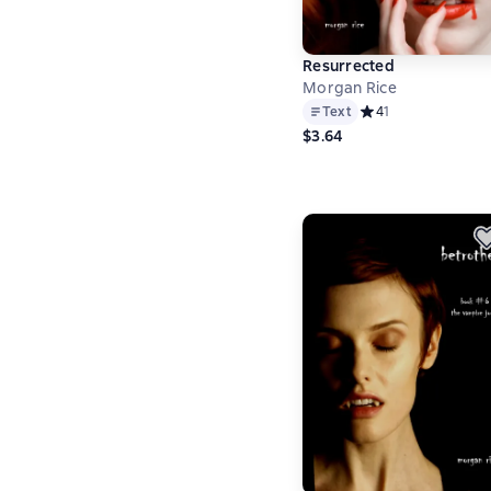
Resurrected
Morgan Rice
Text
Средний рейтинг 4 н
4
1
$3.64