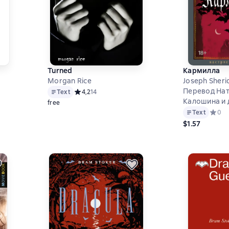
Turned
Кармилла
Morgan Rice
Joseph Sheri
Перевод На
Text
Средний рейтинг 4,2 на основе 14 оценок
4,2
14
Калошина и 
free
а основе 1 оценок
Text
Средни
0
$1.57