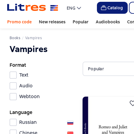
Catalog
ENG
Promo code
New releases
Popular
Audiobooks
Co
Books
Vampires
Vampires
Format
Popular
Text
Audio
Webtoon
Language
Russian
Chinese