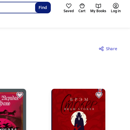
Find
Saved
Cart
My Books
Log in
Share