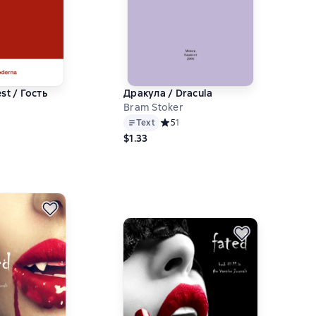
st / Гость
Дракула / Dracula
Bram Stoker
Text
Средний рейтинг 5 на основе 1 оцен
5
1
й рейтинг 0 на основе 0 оценок
$1.33