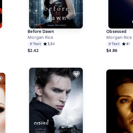
Before Dawn
Obsessed
Morgan Rice
Morgan Rice
 на основе 7 оценок
Text
Средний рейтинг 3,5 на основе 4 оценок
3,5
4
Text
Средни
4
1
$2.42
$4.86