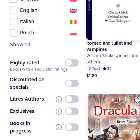
English
Italian
Polish
Romeo and Juliet and
Show all
Vampires
William Shakespeare and
others
Highly rated
Not
Text
Средний рейтинг 5 н
5
1
Books with 4 and 5 star ratings
selected
$1.89
Discounted on
Not
specials
selected
Litres Authors
Not
selected
Exclusives
Not
selected
Books in
Not
progress
selected