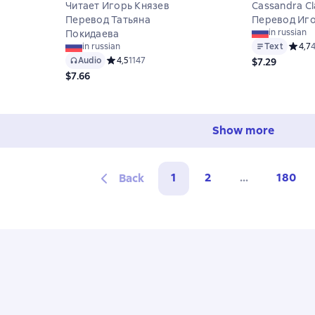
Читает Игорь Князев
Cassandra Cl
а основе 1 оценок
Перевод Татьяна
Перевод Иго
in russian
Покидаева
Text
Средни
4,7
in russian
Audio
Средний рейтинг 4,5 на основе 1147 оценок
4,5
1147
$7.29
$7.66
Show more
1
2
...
180
Back