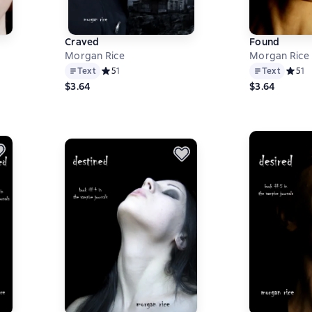
Craved
Found
Morgan Rice
Morgan Rice
а основе 1 оценок
Text
Средний рейтинг 5 на основе 1 оценок
5
1
Text
Средни
5
1
$3.64
$3.64