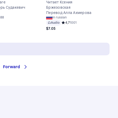
are
Читает Ксения
рь Судакевич
Бржезовская
Перевод Алла Ахмерова
й рейтинг 4,7 на основе 488 оценок
488
in russian
Audio
Средний рейтинг 4,7 на основе 100
4,7
1001
$7.05
Forward