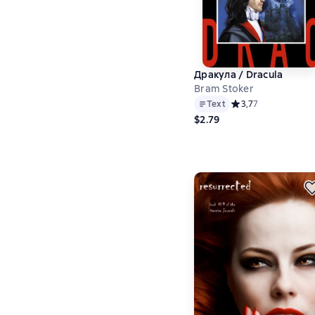
Дракула / Dracula
Bram Stoker
Text
Средний рейтинг 3,7
3,7
7
$2.79