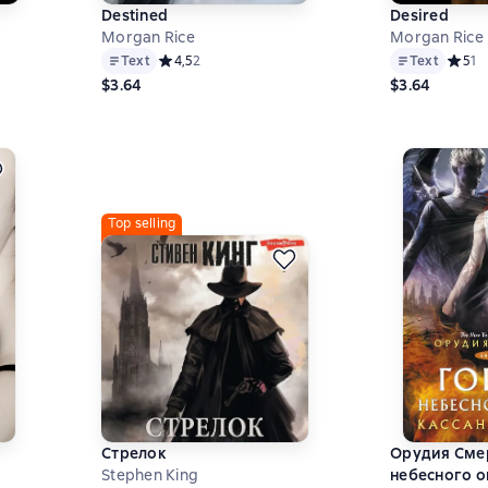
Destined
Desired
Morgan Rice
Morgan Rice
а основе 1 оценок
Text
Средний рейтинг 4,5 на основе 2 оценок
4,5
2
Text
Средни
5
1
$3.64
$3.64
Top selling
Стрелок
Орудия Сме
Stephen King
небесного о