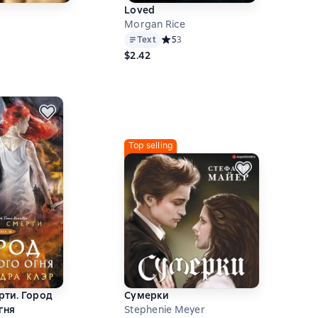
Loved
Morgan Rice
й рейтинг 5 на основе 1 оценок
Text
Средний рейтинг 5 на основе 3 оцен
5
3
$2.42
Top selling
рти. Город
Сумерки
гня
Stephenie Meyer