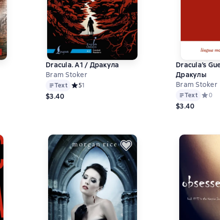
Dracula. A1 / Дракула
Dracula’s Gue
Bram Stoker
Дракулы
Bram Stoker
на основе 0 оценок
Text
Средний рейтинг 5 на основе 1 оценок
5
1
Text
Средни
0
$3.40
$3.40