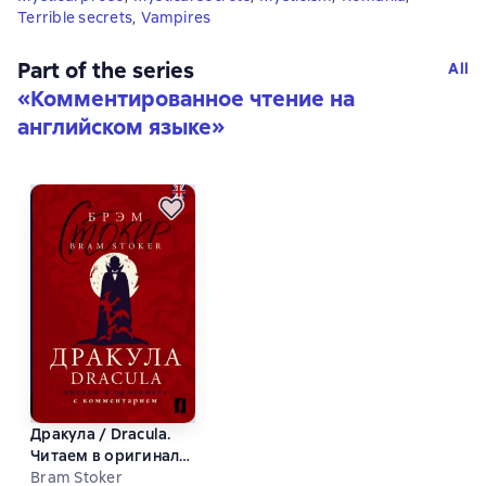
Terrible secrets
,
Vampires
Part of the series
All
«
Комментированное чтение на
английском языке
»
Дракула / Dracula.
Читаем в оригинале
с комментарием
Bram Stoker