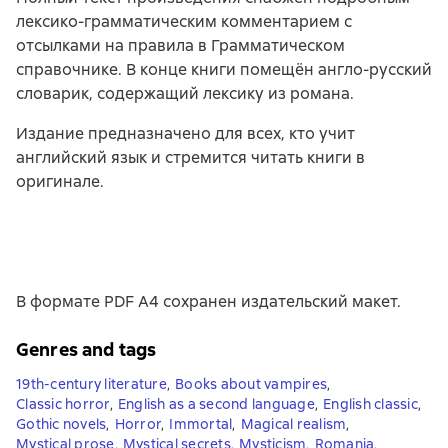
лексико-грамматическим комментарием с
отсылками на правила в Грамматическом
справочнике. В конце книги помещён англо-русский
словарик, содержащий лексику из романа.
Издание предназначено для всех, кто учит
английский язык и стремится читать книги в
оригинале.
В формате PDF A4 сохранен издательский макет.
Genres and tags
19th-century literature
,
Books about vampires
,
Classic horror
,
English as a second language
,
English classic
,
Gothic novels
,
Horror
,
Immortal
,
Magical realism
,
Mystical prose
,
Mystical secrets
,
Mysticism
,
Romania
,