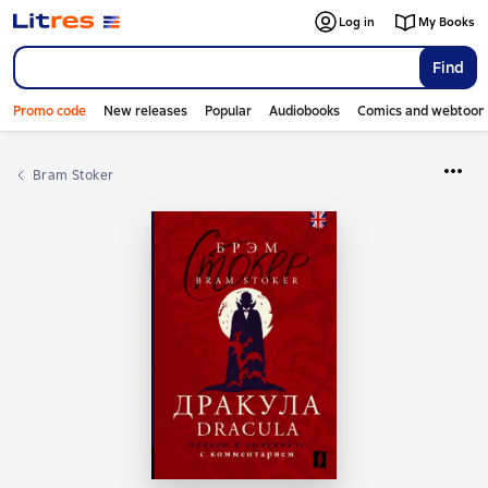
Log in
My Books
Find
Promo code
New releases
Popular
Audiobooks
Comics and webtoon
Bram Stoker