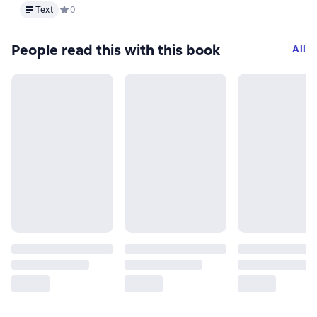
Text
Text
Средний рейтинг 0 на основе 0 оценок
0
People read this with this book
All