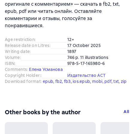
оригинале с комментарием» — скачать в fb2, txt,
epub, pdf или читать онлайн. Оставляйте
комментарии и отзывы, голосуйте за
понравившиеся.
Age restriction
:
12+
Release date on Litres
:
17 October 2025
Writing date
:
1897
Volume
:
746 p. 11 illustrations
ISBN
:
978-5-17-165980-6
Comments
:
Елена Усманова
Copyright Holder:
:
Издательство АСТ
Download format
:
epub
, 
fb2
, 
fb3
, 
ios.epub
, 
mobi
, 
pdf
, 
txt
, 
zip
Other books by the author
All