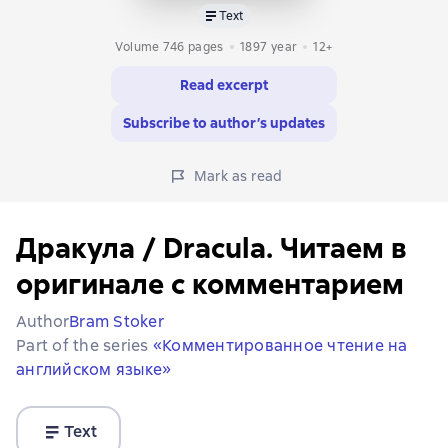
Text
Volume 746 pages
1897
year
12+
Read excerpt
Subscribe to author’s updates
Mark as read
Дракула / Dracula. Читаем в
оригинале с комментарием
Author
Bram Stoker
Part of the series
«Комментированное чтение на
английском языке»
Text