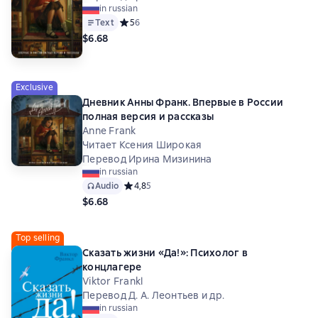
in russian
Text
Средний рейтинг 5 на основе 6 оценок
5
6
$6.68
Exclusive
Дневник Анны Франк. Впервые в России
полная версия и рассказы
Anne Frank
Читает Ксения Широкая
Перевод Ирина Мизинина
in russian
Audio
Средний рейтинг 4,8 на основе 5 оценок
4,8
5
$6.68
Top selling
Сказать жизни «Да!»: Психолог в
концлагере
Viktor Frankl
Перевод Д. А. Леонтьев и др.
in russian