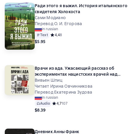
Ради этого я выжил. История итальянского
свидетеля Холокоста
Сами Модиано
Перевод О. И. Егорова
in russian
Text
Средний рейтинг 4,4 на основе 8 оценок
4,4
8
$5.95
Врачи из ада. Ужасающий рассказ об
экспериментах нацистских врачей над
людьми
Вивьен Шпиц
Читает Ирина Овчинникова
Перевод Екатерина Зудова
in russian
Audio
Средний рейтинг 4,7 на основе 107 оценок
4,7
107
$8.39
Дневник Анны Франк