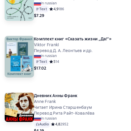
in russian
Text
Средний рейтинг 4,9 на основе 186 оценок
4,9
186
$7.29
Комплект книг «Сказать жизни „Да!“»
Viktor Frankl
Перевод Д. А. Леонтьев и др.
in russian
Text
Средний рейтинг 5 на основе 14 оценок
5
14
$17.02
Дневник Анны Франк
Anne Frank
Читает Ирина Старшенбаум
Перевод Рита Райт-Ковалёва
in russian
Audio
Средний рейтинг 4,8 на основе 2952 оценок
4,8
2952
$4.19