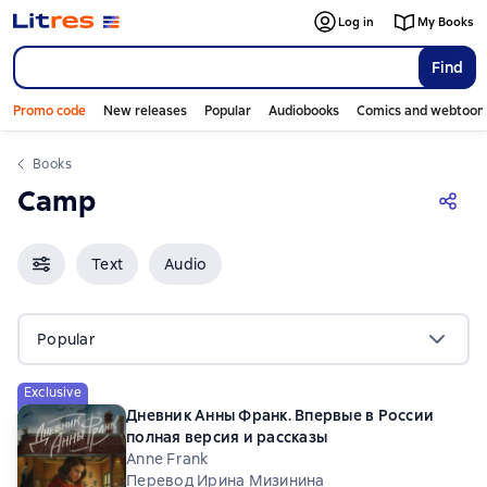
Log in
My Books
Find
Promo code
New releases
Popular
Audiobooks
Comics and webtoon
Books
Camp
Text
Audio
Popular
Exclusive
Дневник Анны Франк. Впервые в России
полная версия и рассказы
Anne Frank
Перевод Ирина Мизинина