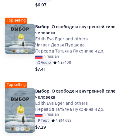
$6.07
Top selling
Выбор. О свободе и внутренней силе
человека
Edith Eva Eger and others
Читает Дарья Пуршева
Перевод Татьяна Луконина и др.
in russian
Audio
Средний рейтинг 4,8 на основе 7408 оценок
4,8
7408
$7.41
Top selling
Выбор. О свободе и внутренней силе
человека
Edith Eva Eger and others
Перевод Татьяна Луконина и др.
in russian
Text
Средний рейтинг 4,8 на основе 14623 оценок
4,8
14 623
$7.29