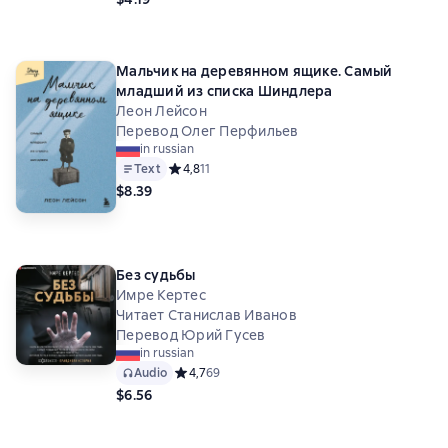
Мальчик на деревянном ящике. Самый
младший из списка Шиндлера
Леон Лейсон
Перевод Олег Перфильев
in russian
Text
Средний рейтинг 4,8 на основе 11 оценок
4,8
11
$8.39
Без судьбы
Имре Кертес
Читает Станислав Иванов
Перевод Юрий Гусев
in russian
Audio
Средний рейтинг 4,7 на основе 69 оценок
4,7
69
$6.56