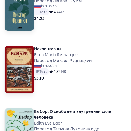
Перевод Любовь Сумм
in russian
Text
Средний рейтинг 4,7 на основе 412 оценок
4,7
412
$4.25
Искра жизни
Erich Maria Remarque
Перевод Михаил Рудницкий
in russian
Text
Средний рейтинг 4,8 на основе 2140 оценок
4,8
2140
$5.10
Выбор. О свободе и внутренней силе
человека
Edith Eva Eger
Перевод Татьяна Луконина и др.