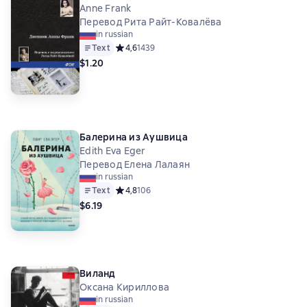
Anne Frank
Перевод Рита Райт-Ковалёва
in russian
Text
Средний рейтинг 4,6 на основе 1439 оценок
4,6
1439
$1.20
Балерина из Аушвица
Edith Eva Eger
Перевод Елена Лалаян
in russian
Text
Средний рейтинг 4,8 на основе 106 оценок
4,8
106
$6.19
Виланд
Оксана Кириллова
in russian