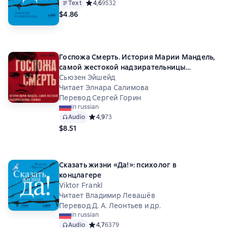
Text
Средний рейтинг 4,6 на основе 9532 оценок
4,6
9532
$4.86
Госпожа Смерть. История Марии Мандель,
самой жестокой надзирательницы
Аушвица
Сьюзен Эйшейд
Читает Элнара Салимова
Перевод Сергей Горин
in russian
Audio
Средний рейтинг 4,9 на основе 73 оценок
4,9
73
$8.51
Сказать жизни «Да!»: психолог в
концлагере
Viktor Frankl
Читает Владимир Левашёв
Перевод Д. А. Леонтьев и др.
in russian
Audio
Средний рейтинг 4,7 на основе 6379 оценок
4,7
6379