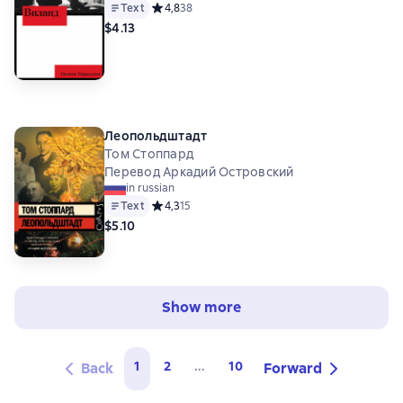
Text
Средний рейтинг 4,8 на основе 38 оценок
4,8
38
$4.13
Леопольдштадт
Том Стоппард
Перевод Аркадий Островский
in russian
Text
Средний рейтинг 4,3 на основе 15 оценок
4,3
15
$5.10
Show more
1
2
...
10
Back
Forward