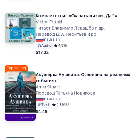
Комплект книг «Сказать жизни „Да!“»
Viktor Frankl
Читает Владимир Левашёв и др.
Перевод Д. А. Леонтьев и др.
in russian
Audio
Средний рейтинг 4,9 на основе 16 оценок
4,9
16
$17.02
Top selling
Акушерка Аушвица. Основано на реальных
событиях
Anna Stuart
Перевод Татьяна Новикова
in russian
Text
Средний рейтинг 4,8 на основе 1685 оценок
4,8
1685
$4.49