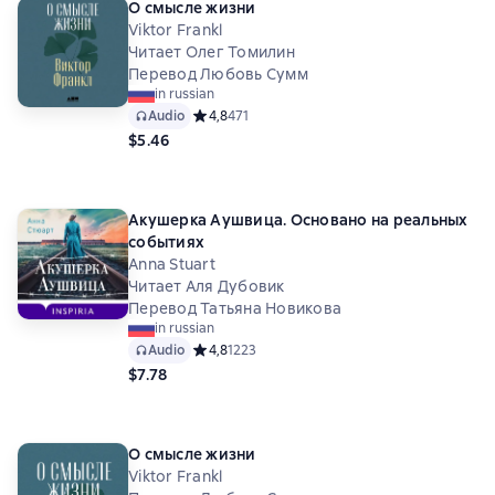
О смысле жизни
Viktor Frankl
Читает Олег Томилин
Перевод Любовь Сумм
in russian
Audio
Средний рейтинг 4,8 на основе 471 оценок
4,8
471
$5.46
Акушерка Аушвица. Основано на реальных
событиях
Anna Stuart
Читает Аля Дубовик
Перевод Татьяна Новикова
in russian
Audio
Средний рейтинг 4,8 на основе 1223 оценок
4,8
1223
$7.78
О смысле жизни
Viktor Frankl