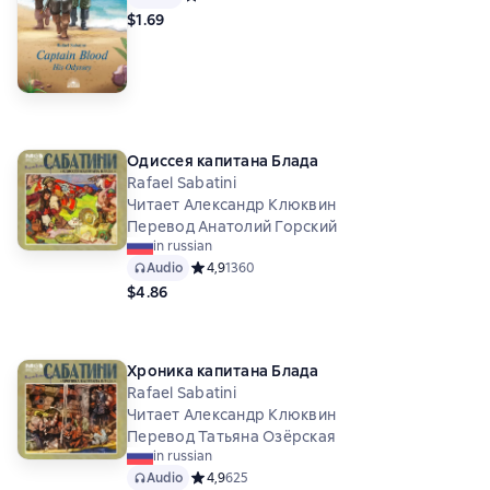
$1.69
Одиссея капитана Блада
Rafael Sabatini
Читает Александр Клюквин
Перевод Анатолий Горский
in russian
Audio
Средний рейтинг 4,9 на основе 1360 оценок
4,9
1360
$4.86
Хроника капитана Блада
Rafael Sabatini
Читает Александр Клюквин
Перевод Татьяна Озёрская
in russian
Audio
Средний рейтинг 4,9 на основе 625 оценок
4,9
625