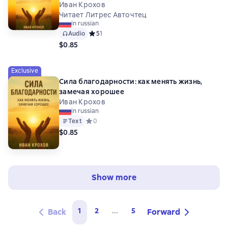
Иван Крохов
Читает Литрес Авточтец
in russian
Audio
Средний рейтинг 5 на основе 1 оценок
5
1
$0.85
Exclusive
Сила благодарности: как менять жизнь,
замечая хорошее
Иван Крохов
in russian
Text
Средний рейтинг 0 на основе 0 оценок
0
$0.85
Show more
1
2
...
5
Back
Forward