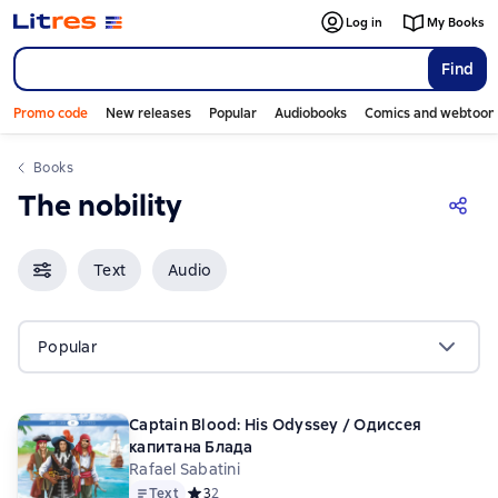
Log in
My Books
Find
Promo code
New releases
Popular
Audiobooks
Comics and webtoon
Books
The nobility
Text
Audio
Popular
Captain Blood: His Odyssey / Одиссея
капитана Блада
Rafael Sabatini
Text
Средний рейтинг 3 на основе 2 оценок
3
2