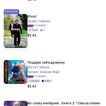
Exclusive
Юнус
Захар Самхан
in russian
Text
Средний рейтинг 0 на основе 0 оценок
0
$2.42
Подарю себя дракону
Мотя Губина
Читает Алисия Май
in russian
Audio
Средний рейтинг 4,8 на основе 42 оценок
4,8
42
$2.42
Во славу империи!.. Книга 2. "Сквозь пламя