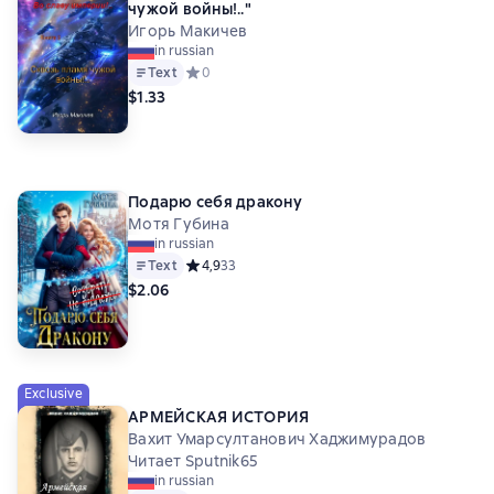
чужой войны!.."
Игорь Макичев
in russian
Text
Средний рейтинг 0 на основе 0 оценок
0
$1.33
Подарю себя дракону
Мотя Губина
in russian
Text
Средний рейтинг 4,9 на основе 33 оценок
4,9
33
$2.06
Exclusive
АРМЕЙСКАЯ ИСТОРИЯ
Вахит Умарсултанович Хаджимурадов
Читает Sputnik65
in russian