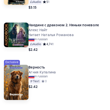
Audio
Средний рейтинг 5 на основе 1 оценок
5
1
$3.15
Наедине с драконом 2. Няньки поневоле
Алекс Найт
Читает Наталья Романова
in russian
Audio
Средний рейтинг 4,7 на основе 41 оценок
4,7
41
$2.42
Exclusive
Верность
Агния Купалина
in russian
Text
Средний рейтинг 0 на основе 0 оценок
0
$2.42