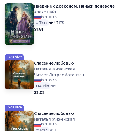
Наедине с драконом. Няньки поневоле
Алекс Найт
in russian
Text
Средний рейтинг 4,7 на основе 175 оценок
4,7
175
$1.81
Exclusive
Спасение любовью
Наталья Жиженская
Читает Литрес Авточтец
in russian
Audio
Средний рейтинг 0 на основе 0 оценок
0
$3.03
Exclusive
Спасение любовью
Наталья Жиженская
in russian
Text
Средний рейтинг 0 на основе 0 оценок
0