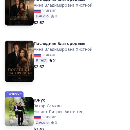
Анна Владимировна Хистной
in russian
Audio
Средний рейтинг 0 на основе 0 оценок
0
$2.67
Последние Благородные
Анна Владимировна Хистной
in russian
Text
Средний рейтинг 5 на основе 1 оценок
5
1
$2.67
Exclusive
Юнус
Захар Самхан
Читает Литрес Авточтец
in russian
Audio
Средний рейтинг 0 на основе 0 оценок
0
$2.42