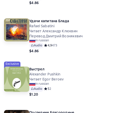
$4.86
Удачи капитана Блада
Rafael Sabatini
Читает Александр Клюквин
Перевод Дмитрий Вознякевич
in russian
Audio
Средний рейтинг 4,9 на основе 473 оценок
4,9
473
$4.86
Exclusive
Выстрел
Alexander Pushkin
Читает Egor Beroev
in russian
Audio
Средний рейтинг 5 на основе 2 оценок
5
2
$1.20
Последние Благородные