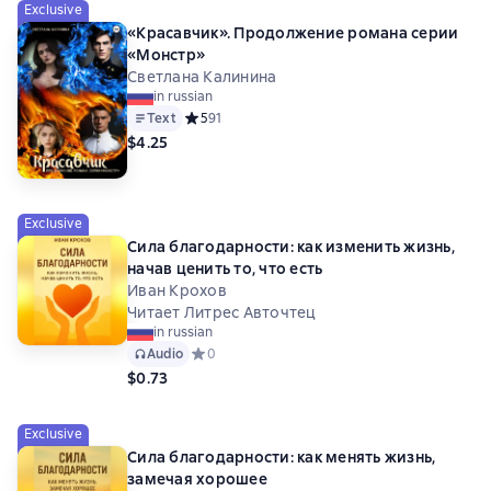
Exclusive
«Красавчик». Продолжение романа серии
«Монстр»
Светлана Калинина
in russian
Text
Средний рейтинг 5 на основе 91 оценок
5
91
$4.25
Exclusive
Сила благодарности: как изменить жизнь,
начав ценить то, что есть
Иван Крохов
Читает Литрес Авточтец
in russian
Audio
Средний рейтинг 0 на основе 0 оценок
0
$0.73
Exclusive
Сила благодарности: как менять жизнь,
замечая хорошее