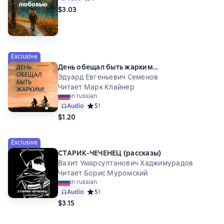
$3.03
Exclusive
День обещал быть жарким…
Эдуард Евгеньевич Семенов
Читает Марк Клайнер
in russian
Audio
Средний рейтинг 5 на основе 1 оценок
5
1
$1.20
Exclusive
СТАРИК-ЧЕЧЕНЕЦ (рассказы)
Вахит Умарсултанович Хаджимурадов
Читает Борис Муромский
in russian
Audio
Средний рейтинг 5 на основе 1 оценок
5
1
$3.15