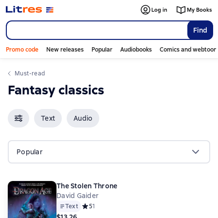
Log in
My Books
Find
Promo code
New releases
Popular
Audiobooks
Comics and webtoon
Must-read
Fantasy classics
Text
Audio
Popular
The Stolen Throne
David Gaider
Text
Средний рейтинг 5 на основе 1 оценок
5
1
$13.26