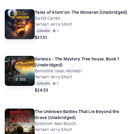
Tales of Atom'on: The Monaran (Unabridged)
David Carlén
Читает Jerry Short
Audio
Средний рейтинг 0 на основе 0 оценок
0
$37.51
Genesis - The Mystery Tree house, Book 1
(Unabridged)
Bamidele Isaac Akinlabi
Читает Jerry Short
Audio
Средний рейтинг 0 на основе 0 оценок
0
$24.53
The Unknown Battles That Lie Beyond the
Grave (Unabridged)
Sylvester Alex Bosch
Читает Jerry Short