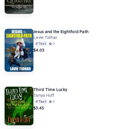
Jesus and the Eightfold Path
Lavie Tidhar
Text
Средний рейтинг 0 на основе 0 оценок
0
$4.03
Third Time Lucky
Tanya Huff
Text
Средний рейтинг 0 на основе 0 оценок
0
$3.45