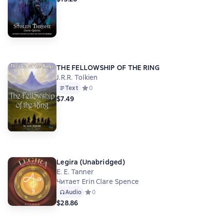
THE FELLOWSHIP OF THE RING
J.R.R. Tolkien
Text
Средний рейтинг 0 на основе 0 оценок
0
$7.49
Legira (Unabridged)
E. E. Tanner
Читает Erin Clare Spence
Audio
Средний рейтинг 0 на основе 0 оценок
0
$28.86