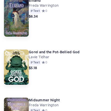
Elfland
Freda Warrington
Text
Средний рейтинг 0 на основе 0 оценок
0
$6.34
Gorel and the Pot-Bellied God
Lavie Tidhar
Text
Средний рейтинг 0 на основе 0 оценок
0
$5.18
Midsummer Night
Freda Warrington
Text
Средний рейтинг 0 на основе 0 оценок
0