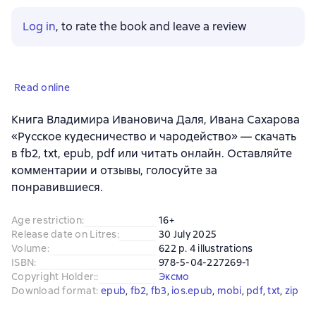
Log in
, to rate the book and leave a review
Read online
Книга Владимира Ивановича Даля, Ивана Сахарова
«Русское кудесничество и чародейство» — скачать
в fb2, txt, epub, pdf или читать онлайн. Оставляйте
комментарии и отзывы, голосуйте за
понравившиеся.
Age restriction
:
16+
Release date on Litres
:
30 July 2025
Volume
:
622 p. 4 illustrations
ISBN
:
978-5-04-227269-1
Copyright Holder:
:
Эксмо
Download format
:
epub
, 
fb2
, 
fb3
, 
ios.epub
, 
mobi
, 
pdf
, 
txt
, 
zip