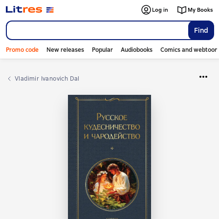
Log in
My Books
Find
Promo code
New releases
Popular
Audiobooks
Comics and webtoon
Vladimir Ivanovich Dal