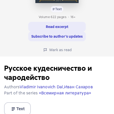
Text
Volume 622 pages
16+
Read excerpt
Subscribe to author’s updates
Mark as read
Русское кудесничество и
чародейство
Authors
Vladimir Ivanovich Dal,
Иван Сахаров
Part of the series
«Всемирная литература»
Text