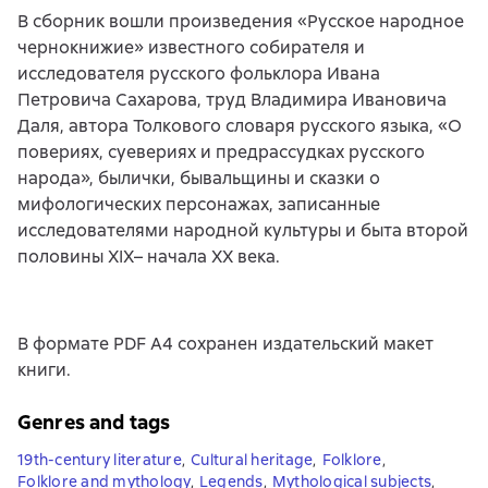
В сборник вошли произведения «Русское народное
чернокнижие» известного собирателя и
исследователя русского фольклора Ивана
Петровича Сахарова, труд Владимира Ивановича
Даля, автора Толкового словаря русского языка, «О
повериях, суевериях и предрассудках русского
народа», былички, бывальщины и сказки о
мифологических персонажах, записанные
исследователями народной культуры и быта второй
половины XIX– начала XX века.
В формате PDF A4 сохранен издательский макет
книги.
Genres and tags
19th-century literature
,
Cultural heritage
,
Folklore
,
Folklore and mythology
,
Legends
,
Mythological subjects
,