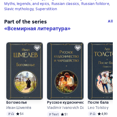
Myths, legends, and epics
,
Russian classics
,
Russian folklore
,
Slavic mythology
,
Superstition
Part of the series
All
«
Всемирная литература
»
Богомолье
Русское кудесничество и чародейств
После бала
Иван Шмелёв
Vladimir Ivanovich Dal and others
Leo Tolstoy
Text
, audio format available
Text
Text
, audio format 
Средний рейтинг 5 на основе 4 оценок
5
4
Средний рей
4,9
9
Text
Средний рейтинг 5 на основе 1 оцен
5
1