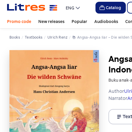
Catalog
ENG
Promo code
New releases
Popular
Audiobooks
Co
Books
Textbooks
Ulrich Renz
📚 
Angsa-Angsa liar – Die wilden
Angsa
Indon
Buku anak-a
Author
Ulr
Narrator
A
Tex