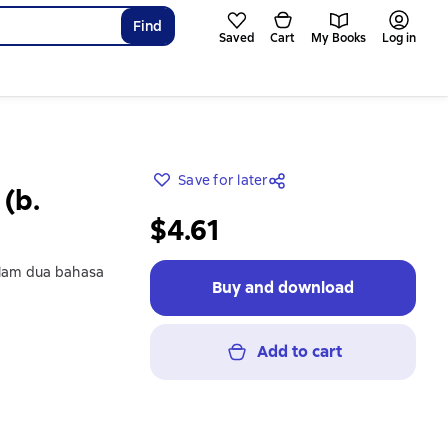
Find
Saved
Cart
My Books
Log in
Save for later
(b.
$4.61
alam dua bahasa
Buy and download
Add to cart