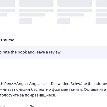
review
to rate the book and leave a review
ch Renz «Angsa-Angsa liar – Die wilden Schwäne (b. Indones
— читать онлайн бесплатно фрагмент книги. Оставляйт
 голосуйте за понравившиеся.
ion
:
0+