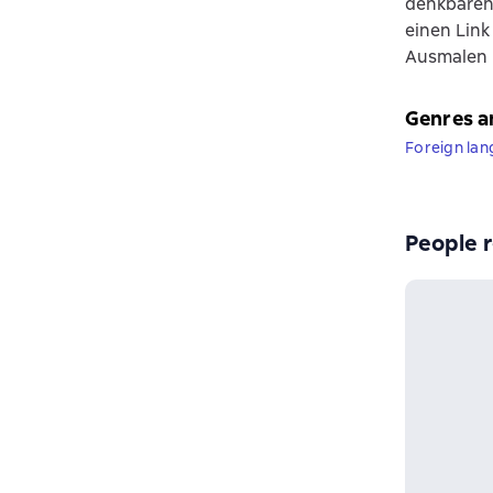
denkbaren 
einen Link
Ausmalen 
Genres a
Foreign la
People r