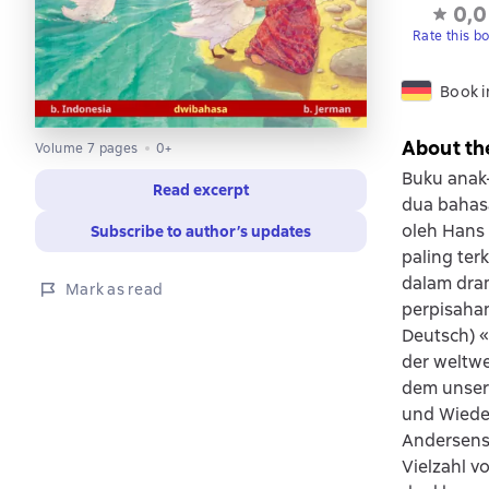
0,0
Rate this b
Book 
About th
Volume 7 pages
0+
Buku anak-
Read excerpt
dua bahasa
oleh Hans
Subscribe to author’s updates
paling ter
dalam dram
Mark as read
perpisahan
Deutsch) «
der weltwe
dem unsere
und Wieder
Andersens 
Vielzahl v