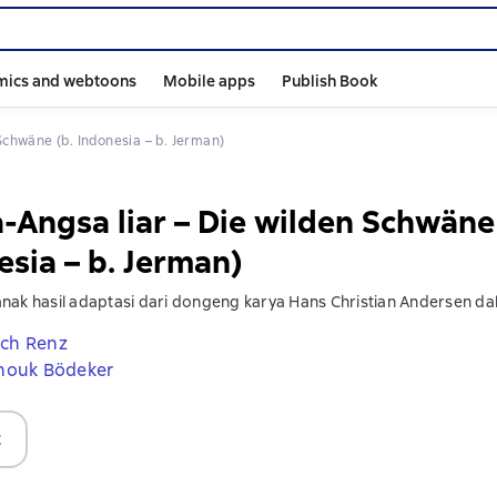
mics and webtoons
Mobile apps
Publish Book
 Schwäne (b. Indonesia – b. Jerman)
-Angsa liar – Die wilden Schwäne 
esia – b. Jerman)
nak hasil adaptasi dari dongeng karya Hans Christian Andersen d
ich Renz
nouk Bödeker
t