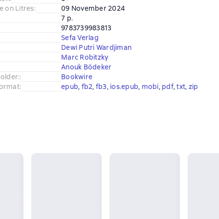
e on Litres
:
09 November 2024
7 p.
9783739983813
Sefa Verlag
Dewi Putri Wardjiman
Marc Robitzky
Anouk Bödeker
older:
:
Bookwire
ormat
:
epub
, 
fb2
, 
fb3
, 
ios.epub
, 
mobi
, 
pdf
, 
txt
, 
zip