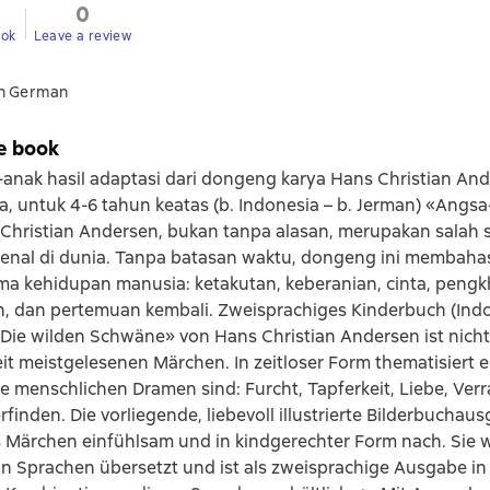
0
ook
Leave a review
in German
e book
anak hasil adaptasi dari dongeng karya Hans Christian An
, untuk 4-6 tahun keatas (b. Indonesia – b. Jerman) «Angsa
 Christian Andersen, bukan tanpa alasan, merupakan salah
kenal di dunia. Tanpa batasan waktu, dongeng ini membaha
a kehidupan manusia: ketakutan, keberanian, cinta, pengk
, dan pertemuan kembali. Zweisprachiges Kinderbuch (Indo
Die wilden Schwäne» von Hans Christian Andersen ist nich
it meistgelesenen Märchen. In zeitloser Form thematisiert e
 menschlichen Dramen sind: Furcht, Tapferkeit, Liebe, Ver
finden. Die vorliegende, liebevoll illustrierte Bilderbuchaus
Märchen einfühlsam und in kindgerechter Form nach. Sie w
on Sprachen übersetzt und ist als zweisprachige Ausgabe in 