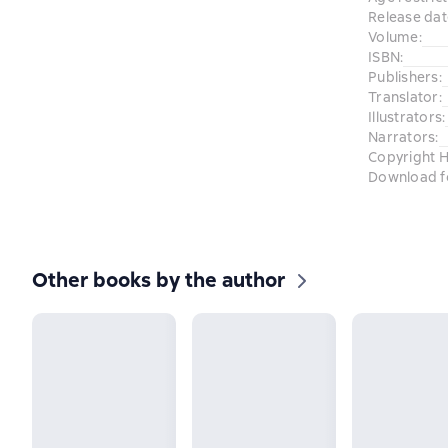
Release dat
Volume
:
ISBN
:
Publishers
:
Translator
:
Illustrators
:
Narrators
:
Copyright H
Download f
Other books by the author