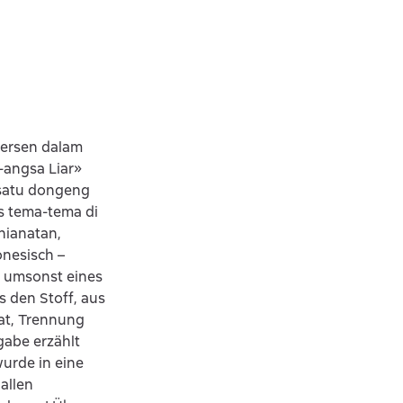
dersen dalam
-angsa Liar»
 satu dongeng
s tema-tema di
hianatan,
nesisch –
t umsonst eines
s den Stoff, aus
rat, Trennung
gabe erzählt
urde in eine
allen