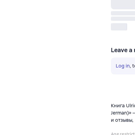
Leave a 
Log in
, 
Книга Ulri
Jerman)» 
и отзывы,
Age restrict