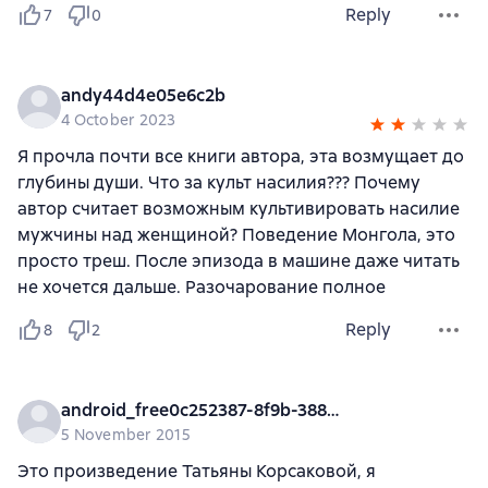
Reply
7
0
andy44d4e05e6c2b
4 October 2023
Я прочла почти все книги автора, эта возмущает до
глубины души. Что за культ насилия??? Почему
автор считает возможным культивировать насилие
мужчины над женщиной? Поведение Монгола, это
просто треш. После эпизода в машине даже читать
не хочется дальше. Разочарование полное
Reply
8
2
android_free0c252387-8f9b-388b-a194-1910f45daa34
5 November 2015
Это произведение Татьяны Корсаковой, я