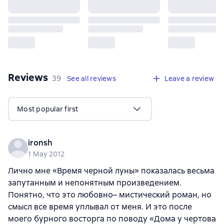
Reviews
,
39 reviews
39
See all reviews
Leave a review
Most popular first
ironsh
1 May 2012
Лично мне «Время черной луны» показалась весьма
запутанным и непонятным произведением.
Понятно, что это любовно– мистический роман, но
смысл все время уплывал от меня. И это после
моего бурного восторга по поводу «Дома у чертова