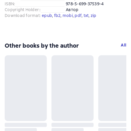
ISBN
:
978-5-699-37539-4
Copyright Holder:
:
Автор
Download format
:
epub
, 
fb2
, 
mobi
, 
pdf
, 
txt
, 
zip
Other books by the author
All