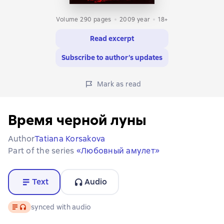
Volume 290 pages
2009
year
18+
Read excerpt
Subscribe to author’s updates
Mark as read
Время черной луны
Author
Tatiana Korsakova
Part of the series
«Любовный амулет»
Text
Audio
Text
, audio format available
synced with audio