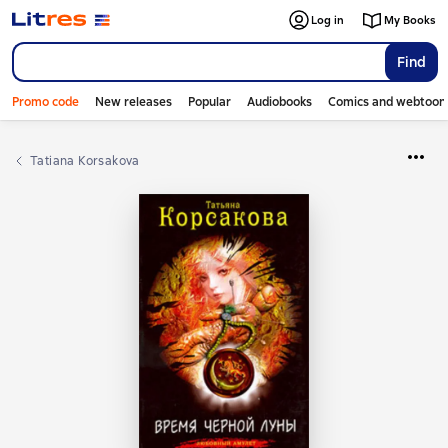
Log in
My Books
Find
Promo code
New releases
Popular
Audiobooks
Comics and webtoon
Tatiana Korsakova