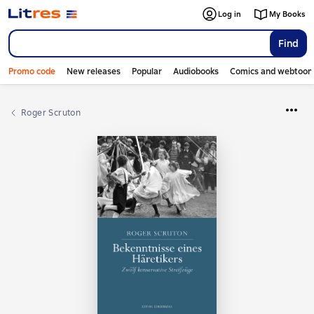
Log in
My Books
Find
Promo code
New releases
Popular
Audiobooks
Comics and webtoon
Roger Scruton