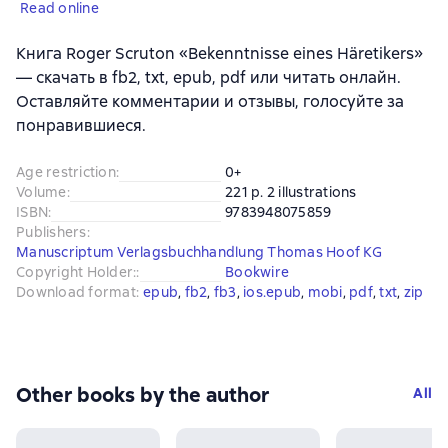
Read online
Книга Roger Scruton «Bekenntnisse eines Häretikers»
— скачать в fb2, txt, epub, pdf или читать онлайн.
Оставляйте комментарии и отзывы, голосуйте за
понравившиеся.
Age restriction
:
0+
Volume
:
221 p. 2 illustrations
ISBN
:
9783948075859
Publishers
:
Manuscriptum Verlagsbuchhandlung Thomas Hoof KG
Copyright Holder:
:
Bookwire
Download format
:
epub
, 
fb2
, 
fb3
, 
ios.epub
, 
mobi
, 
pdf
, 
txt
, 
zip
Other books by the author
All