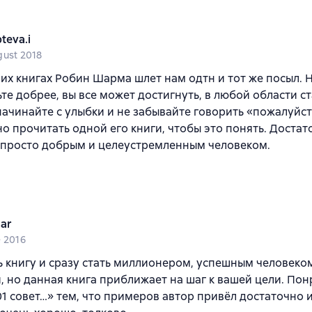
teva.i
gust 2018
оих книгах Робин Шарма шлет нам одтн и тот же посыл.
ьте добрее, вы все может достигнуть, в любой области с
начинайте с улыбки и не забывайте говорить «пожалуйст
о прочитать одной его книги, чтобы это понять. Достато
 просто добрым и целеустремленным человеком.
.ar
e 2016
 книгу и сразу стать миллионером, успешным человеком
, но данная книга приближает на шаг к вашей цели. Пон
1 совет…» тем, что примеров автор привёл достаточно и