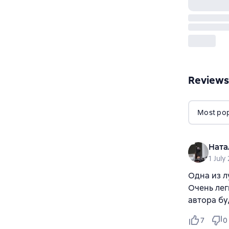
Reviews
Most popu
Ната
1 July
Одна из л
Очень лег
автора б
7
0