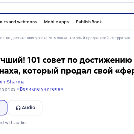
mics and webtoons
Mobile apps
Publish Book
совет по достижению успеха от монаха, который продал свой «феррари»
учший! 101 совет по достижению
наха, который продал свой «ф
bin Sharma
e series
«Великие учителя»
t
Audio
ormat available
ed with audio