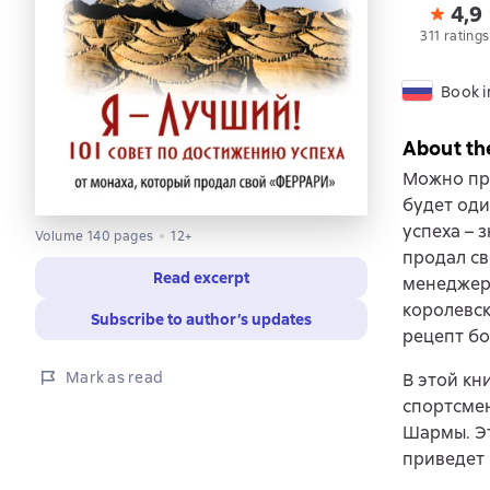
4,9
311 ratings
Book i
About th
Можно про
будет оди
успеха – 
Volume 140 pages
12+
продал св
Read excerpt
менеджеры
королевск
Subscribe to author’s updates
рецепт бо
Mark as read
В этой кн
спортсмен
Шармы. Эт
приведет 