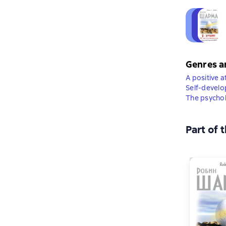
Genres a
A positive a
Self-devel
The psychol
Part of 