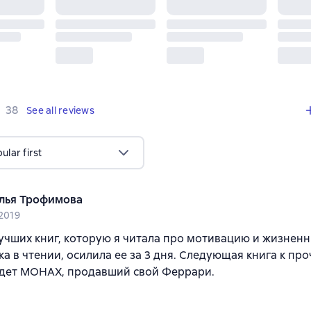
,
38 reviews
38
See all reviews
lar first
лья Трофимова
 2019
учших книг, которую я читала про мотивацию и жизненн
ка в чтении, осилила ее за 3 дня. Следующая книга к пр
удет МОНАХ, продавший свой Феррари.