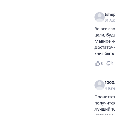
tshep
31 Au
Во все св
цели, буд
главное -
Достаточн
книг быть
6
1
1000
4 Jun
Прочитать
получится
Лучший!10