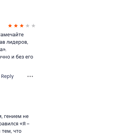
 Намечайте
тав лидеров,
а».
чно и без его
Reply
, гением не
равился «Я –
 тем, что