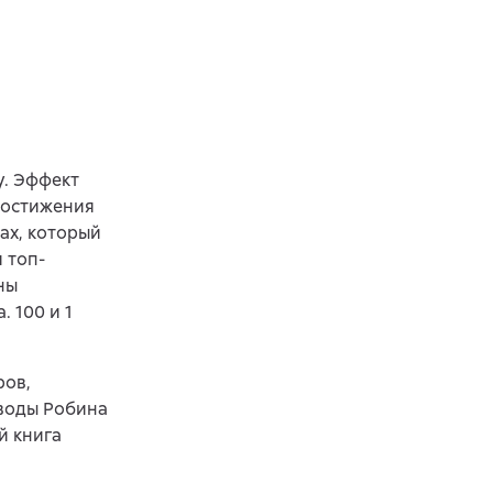
у. Эффект
 достижения
ах, который
 топ-
ны
 100 и 1
ров,
ыводы Робина
й книга