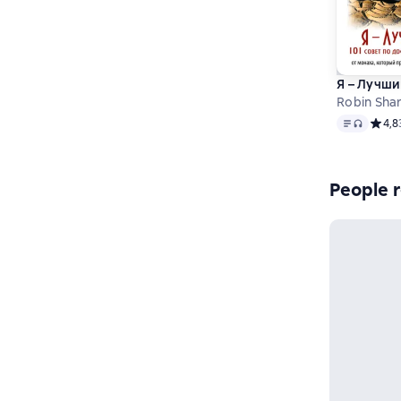
Я – Лучши
Robin Sha
Text
, audio 
Средн
4,8
People r