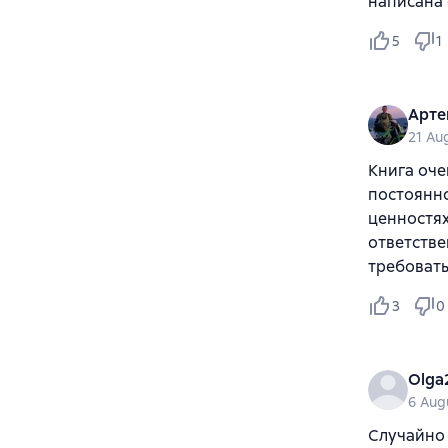
написана 
5
1
Арте
21 Au
Книга оче
постоянно
ценностях
ответстве
требовать
3
0
Olga
6 Aug
Случайно 