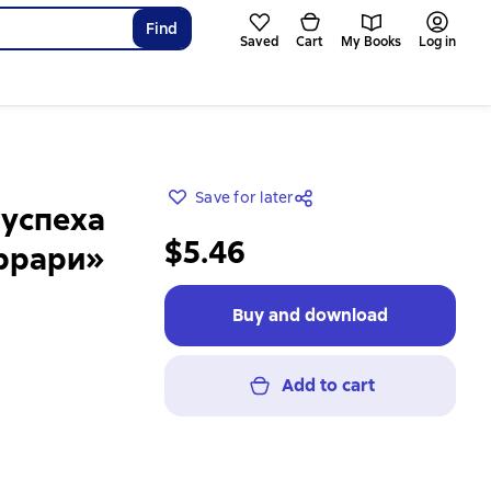
Find
Saved
Cart
My Books
Log in
Save for later
 успеха
$5.46
еррари»
Buy and download
Add to cart