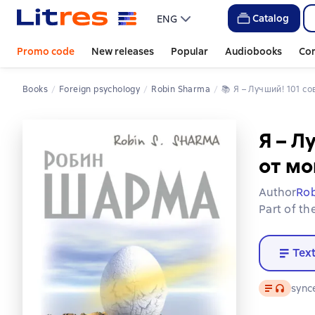
Catalog
ENG
Promo code
New releases
Popular
Audiobooks
Co
Books
Foreign psychology
Robin Sharma
📚 
Я – Лучший! 101 
Я – Л
от мо
Author
Ro
Part of th
Tex
Text
, audio f
sync