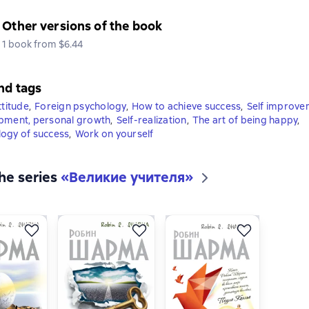
Other versions of the book
1 book from $6.44
nd tags
ttitude
,
Foreign psychology
,
How to achieve success
,
Self improve
opment, personal growth
,
Self-realization
,
The art of being happy
,
ogy of success
,
Work on yourself
the series
«
Великие учителя
»