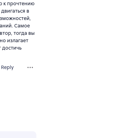
ую к прочтению
 двигаться в
озможностей,
ланий. Самое
втор, тогда вы
но излагает
т достичь
Reply