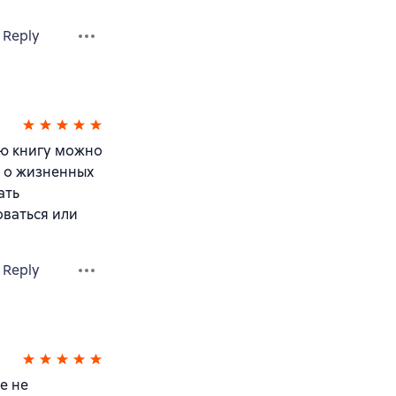
Reply
ую книгу можно
а о жизненных
ать
оваться или
Reply
е не