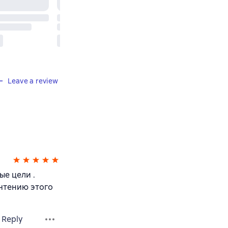
Leave a review
ые цели .
очтению этого
Reply