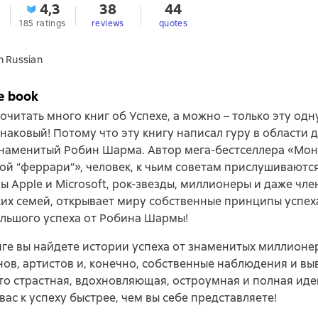
4,3
38
44
185 ratings
reviews
quotes
n Russian
e book
читать много книг об Успехе, а можно – только эту одн
наковый! Потому что эту книгу написал гуру в области
знаменитый Робин Шарма. Автор мега-бестселлера «Мон
ой “феррари”», человек, к чьим советам прислушиваются
 Apple и Microsoft, рок-звезды, миллионеры и даже чле
их семей, открывает миру собственные принципы успеха.
льшого успеха от Робина Шармы!
иге вы найдете истории успеха от знаменитых миллионе
ов, артистов и, конечно, собственные наблюдения и в
о страстная, вдохновляющая, остроумная и полная иде
вас к успеху быстрее, чем вы себе представляете!