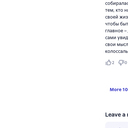
собиралас
тем, кто 
своей жиз
чтобы быт
главное –
сами увид
свои мысл
колоссаль
2
0
More 10
Leave a 