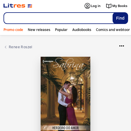
Log in
My Books
Find
Promo code
New releases
Popular
Audiobooks
Comics and webtoon
Renee Roszel