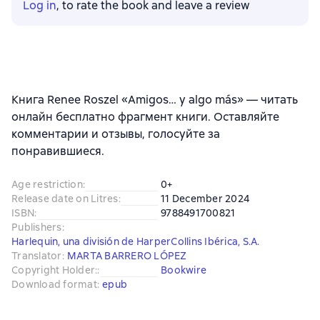
Log in
, to rate the book and leave a review
Книга Renee Roszel «Amigos… y algo más» — читать
онлайн бесплатно фрагмент книги. Оставляйте
комментарии и отзывы, голосуйте за
понравившиеся.
Age restriction
:
0+
Release date on Litres
:
11 December 2024
ISBN
:
9788491700821
Publishers
:
Harlequin, una división de HarperCollins Ibérica, S.A.
Translator
:
MARTA BARRERO LÓPEZ
Copyright Holder:
:
Bookwire
Download format
:
epub