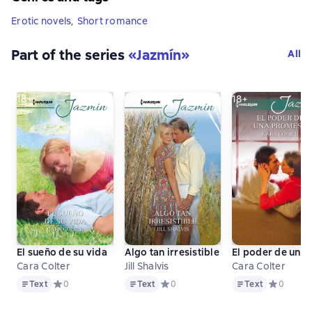
Erotic novels
,
Short romance
Part of the series
«
Jazmín
»
All
18+
18+
18+
El sueño de su vida
Algo tan irresistible
El poder de una
Cara Colter
Jill Shalvis
Cara Colter
Text
Text
Text
Text
Средний рейтинг 0 на основе 0 оценок
0
Text
Средний рейтинг 0 на основе 0 оце
0
Text
Средний р
0