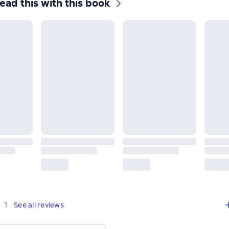
ead this with this book
,
1 review
1
See all reviews