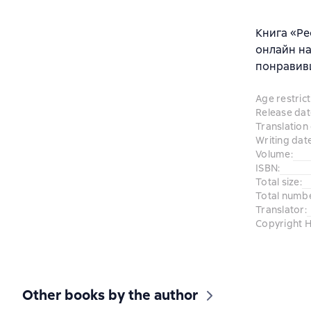
Книга «Ре
онлайн на
понравив
Age restrict
Release dat
Translation
Writing dat
Volume
:
ISBN
:
Total size
:
Total numb
Translator
:
Copyright H
Other books by the author