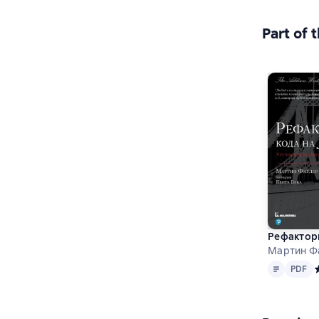
Part of 
Рефактори
Мартин Ф
Text
PDF
PDF
С