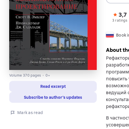
3,7
3 ratings
Book i
About th
Рефактори
разработк
программ
Volume 370 pages
0+
повысить
возможнос
Read excerpt
ведущий 
Subscribe to author’s updates
консульт
рефактори
Mark as read
В частнос
усоверше