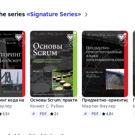
the series
«
Signature Series
»
нг кода на JavaScript: улучшение проекта существующего ко
Основы Scrum: практическое руководство по ги
Предметно-ориентиров
аулер
Кеннет С. Рубин
Мартин Фаулер
Text
PDF
Text
PDF
T
редний рейтинг 3,5 на основе 4 оценок
3,5
4
PDF
Средний рейтинг 2 на основе 4 оценок
2
4
PDF
Средний рейтинг 4
4,8
4