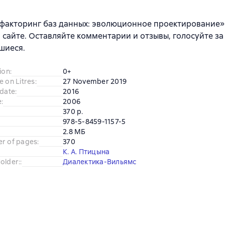
факторинг баз данных: эволюционное проектирование»
 сайте. Оставляйте комментарии и отзывы, голосуйте за
шиеся.
ion
:
0+
e on Litres
:
27 November 2019
 date
:
2016
e
:
2006
370 p.
978-5-8459-1157-5
2.8 МБ
er of pages
:
370
К. А. Птицына
older:
:
Диалектика-Вильямс