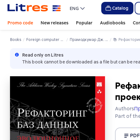
Catalog
ENG
Promo code
New releases
Popular
Audiobooks
Co
Books
Foreign computer books
Прамодкумар Дж. Садаладж
📚 
Рефактори
Read only on Litres
This book cannot be downloaded as a file but can be rea
Рефак
прое
Authors
Пр
Part of th
PDF