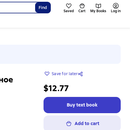
Find
Saved
Cart
My Books
Log in
Save for later
ное
$12.77
Buy text book
Add to cart