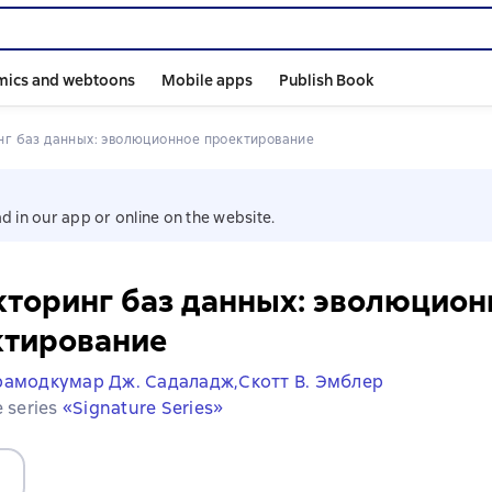
mics and webtoons
Mobile apps
Publish Book
нг баз данных: эволюционное проектирование
d in our app or online on the website.
торинг баз данных: эволюцион
ктирование
амодкумар Дж. Садаладж,
Скотт В. Эмблер
e series
«Signature Series»