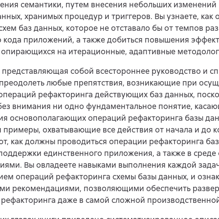
ения семантики, путем внесения небольших изменений 
анных, хранимых процедур и триггеров. Вы узнаете, как 
схем баз данных, которое не отставало бы от темпов ра
 кода приложений, а также добиться повышения эффек
, опирающихся на итерационные, адаптивные методолог
, представляющая собой всестороннее руководство и с
 преодолеть любые препятствия, возникающие при осущ
операций рефакторинга действующих баз данных, поско
без внимания ни одно фундаментальное понятие, каса
ия основополагающих операций рефакторинга базы дан
 примеры, охватывающие все действия от начала и до к
т, как должны проводиться операции рефакторинга баз
поддержки единственного приложения, а также в среде 
ями. Вы овладеете навыками выполнения каждой задач
ем операций рефакторинга схемы базы данных, и ознак
ми рекомендациями, позволяющими обеспечить разве
рефакторинга даже в самой сложной производственной