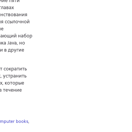
ние пяти
главах
енствования
ия ссылочной
ие
ывающий набор
ка Java, но
 и в другие
т сократить
, устранить
х, которые
в течение
omputer books
,