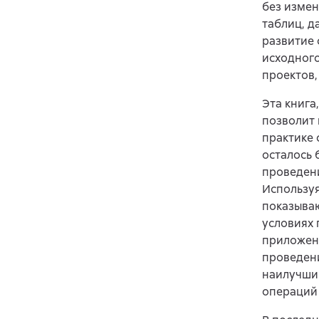
без измен
таблиц, д
развитие 
исходного
проектов
Эта книга
позволит
практике 
осталось 
проведен
Используя
показываю
условиях 
приложени
проведени
наилучши
операций 