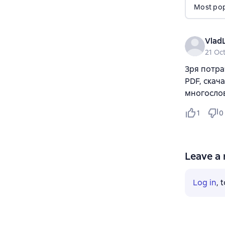
Most popu
Vlad
21 Oc
Зря потра
PDF, скач
многослов
1
0
Leave a 
Log in
, 