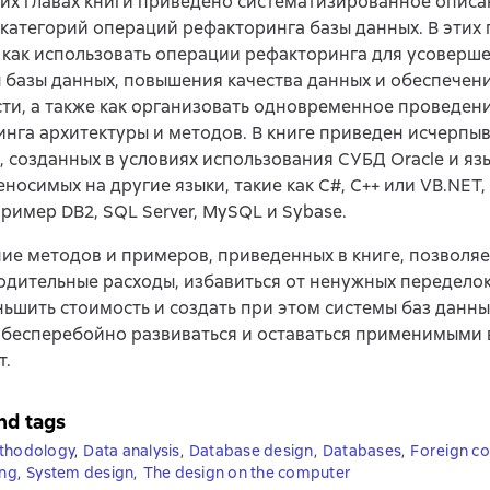
их главах книги приведено систематизированное описа
категорий операций рефакторинга базы данных. В этих 
 как использовать операции рефакторинга для усоверш
 базы данных, повышения качества данных и обеспечен
ти, а также как организовать одновременное проведен
нга архитектуры и методов. В книге приведен исчерп
 созданных в условиях использования СУБД Oracle и язы
еносимых на другие языки, такие как C#, C++ или VB.NET,
ример DB2, SQL Server, MySQL и Sybase.
е методов и примеров, приведенных в книге, позволяе
дительные расходы, избавиться от ненужных переделок
ньшить стоимость и создать при этом системы баз данны
бесперебойно развиваться и оставаться применимыми 
т.
nd tags
ethodology
,
Data analysis
,
Database design
,
Databases
,
Foreign c
ng
,
System design
,
The design on the computer