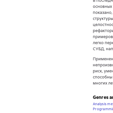
В последн
основных 
показано,
структуры
целостнос
рефактори
примеров,
легко пер
СУБД, нап
Применени
непроизво
риск, уме
способны 
многих ле
Genres a
Analysis m
Programmi