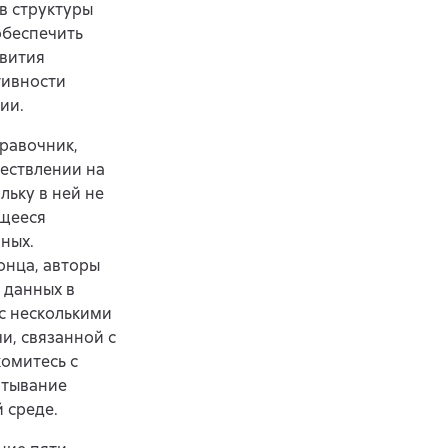
в структуры
обеспечить
звития
тивности
ии.
правочник,
ествлении на
льку в ней не
ющееся
ных.
онца, авторы
 данных в
с несколькими
и, связанной с
омитесь с
ртывание
 среде.