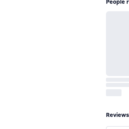
People r
Reviews