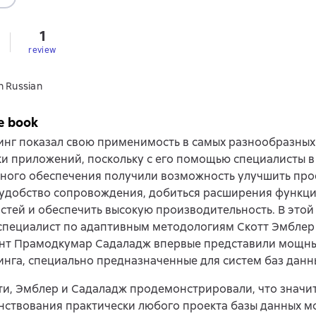
1
review
n Russian
e book
нг показал свою применимость в самых разнообразных
и приложений, поскольку с его помощью специалисты в
ного обеспечения получили возможность улучшить прое
 удобство сопровождения, добиться расширения функц
тей и обеспечить высокую производительность. В этой
специалист по адаптивным методологиям Скотт Эмблер
ант Прамодкумар Садаладж впервые представили мощн
нга, специально предназначенные для систем баз данн
ти, Эмблер и Садаладж продемонстрировали, что значи
нствования практически любого проекта базы данных м