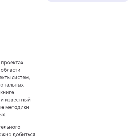
 проектах
 области
кты систем,
иональных
 книге
 и известный
ые методики
ых.
тельного
ожно добиться