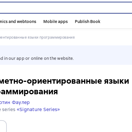
mics and webtoons
Mobile apps
Publish Book
иентированные языки программирования
d in our app or online on the website.
метно-ориентированные языки
раммирования
ртин Фаулер
e series
«Signature Series»