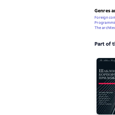
Genres a
Foreign co
Programmi
The archite
Part of 