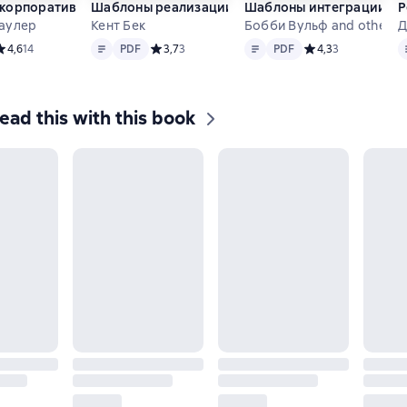
корпоративных приложений
Шаблоны реализации корпоративных приложе
Шаблоны интеграции ко
Р
аулер
Кент Бек
Бобби Вульф and others
Д
Text
PDF
Text
PDF
T
редний рейтинг 4,6 на основе 14 оценок
4,6
14
PDF
Средний рейтинг 3,7 на основе 3 оценок
3,7
3
PDF
Средний рейтинг 4,
4,3
3
ead this with this book