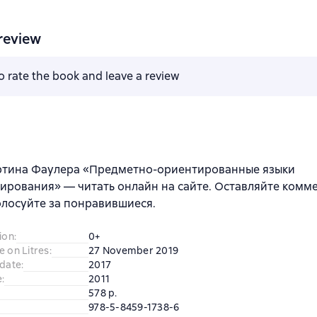
review
to rate the book and leave a review
ртина Фаулера «Предметно-ориентированные языки
рования» — читать онлайн на сайте. Оставляйте комм
олосуйте за понравившиеся.
ion
:
0+
e on Litres
:
27 November 2019
 date
:
2017
e
:
2011
578 p.
978-5-8459-1738-6