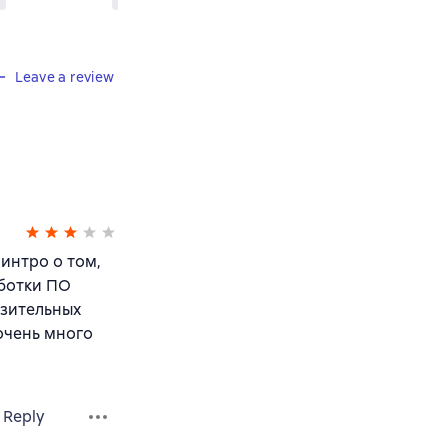
Leave a review
 интро о том,
аботки ПО
азительных
очень много
Reply