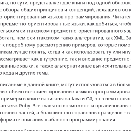
ига, по сути, представляет две книги под одной обложк
с обзора общих принципов и концепций, лежащих в осн
о-ориентированных языков программирования. Читатели
предметно-ориентированные языки, как добиться, чтоб
тельским синтаксисом предметно-ориентированного яз
отать, чем с синтаксисом таких альтернатив, как XML. З
т к подробному рассмотрению примеров, которые помо
икам лучше понять, когда и как использовать ту или ин
ссматривает как внутренние, так и внешние предметно
ванные языки, а также альтернативные вычислительные
 кода и другие темы.
писанные в данной книге, могут использоваться в боль
ных объектно-ориентированных языков программирован
примеры в книге написаны на Java и C#, но в некоторых 
ан язык Ruby. Все главы по возможности организованы 
точных частей, а большинство справочных разделов – 
 формате описания шаблонов программирования.