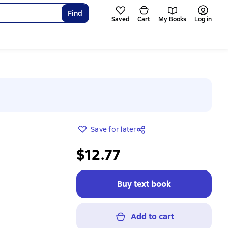
Find
Saved
Cart
My Books
Log in
Save for later
$12.77
Buy text book
Add to cart