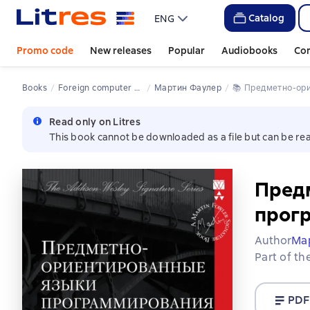
Catalog
ENG
Promo code
New releases
Popular
Audiobooks
Co
Books
Foreign computer books
Мартин Фаулер
📚 
Предметно-ор
Read only on Litres
This book cannot be downloaded as a file but can be rea
Пред
прог
Author
Ма
Part of th
PDF