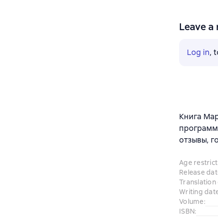
Leave a 
Log in
, 
Книга Ма
программи
отзывы, г
Age restrict
Release dat
Translation
Writing dat
Volume
:
ISBN
: