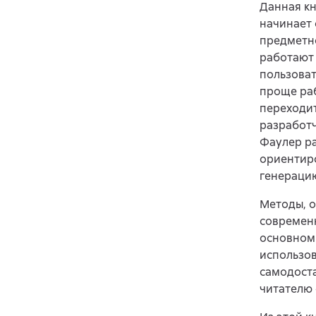
Данная кн
начинает 
предметн
работают 
пользова
проще раб
переходи
разработч
Фаулер ра
ориентиро
генерацию
Методы, о
современ
основном 
использов
самодоста
читателю