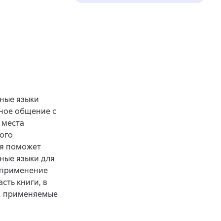
ные языки
ное общение с
 места
ного
ая поможет
ные языки для
 применение
сть книги, в
и, применяемые