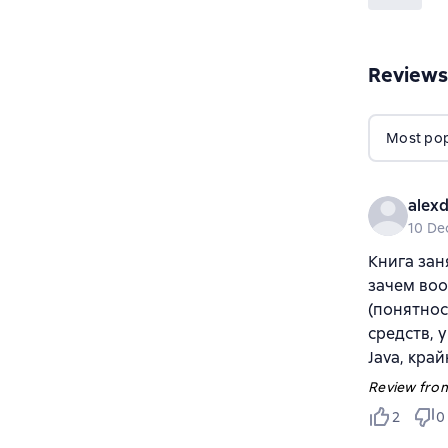
Reviews
Most popu
alexd
10 De
Книга зан
зачем воо
(понятнос
средств, 
Java, кра
Review from
2
0