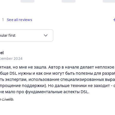
,
1 review
1
See all reviews
lar first
el
cember 2024
ятная, но мне не зашла. Автор в начале делает неплохое
бще DSL нужны и как они могут быть полезны для разр
ть экспертам, использование специализированных выр
упрощение поддержки). Но дальше техники не заходит - 
йне мало про фундаментальные аспекты DSL.
 Livelib.