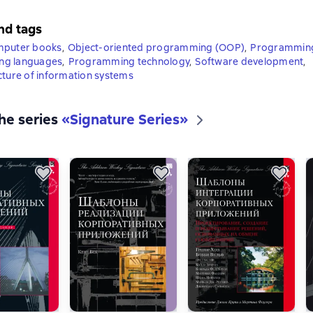
nd tags
mputer books
,
Object-oriented programming (OOP)
,
Programmin
ng languages
,
Programming technology
,
Software development
,
cture of information systems
the series
«
Signature Series
»