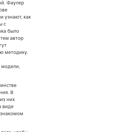
ой. Фаулер
ове
 узнают, как
ы с
ыка было
атем автор
гут
ую методику.
-
 модели,
шинстве
ия. В
из них
в виде
в знакомом