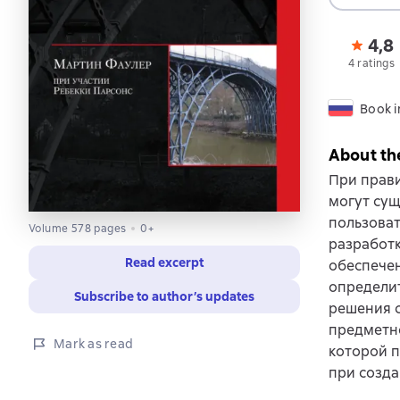
4,8
4 ratings
Book i
About th
При прав
могут сущ
пользоват
Volume 578 pages
0+
разработк
Read excerpt
обеспече
определит
Subscribe to author’s updates
решения 
предметно
Mark as read
которой п
при созда