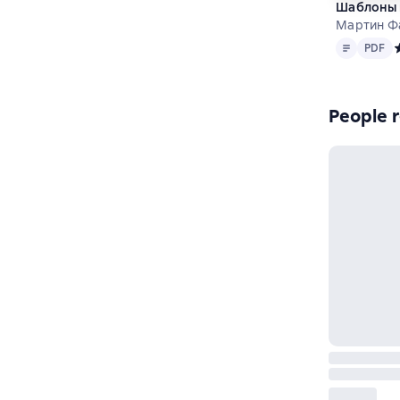
Шаблоны 
Мартин Ф
Text
PDF
PDF
С
People r