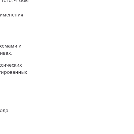
того, чтобы
применения
схемами и
ивах.
ксических
нтированных
-
ода.