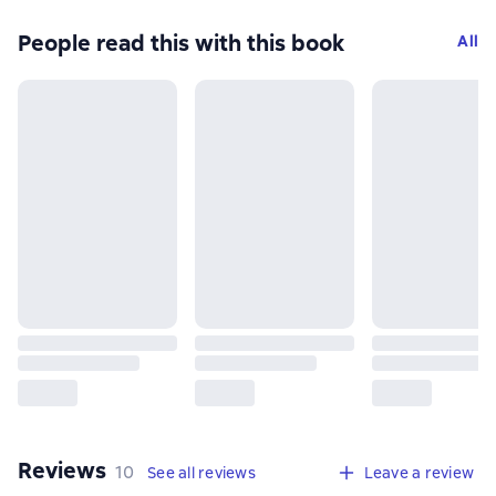
People read this with this book
All
Reviews
,
10 reviews
10
See all reviews
Leave a review