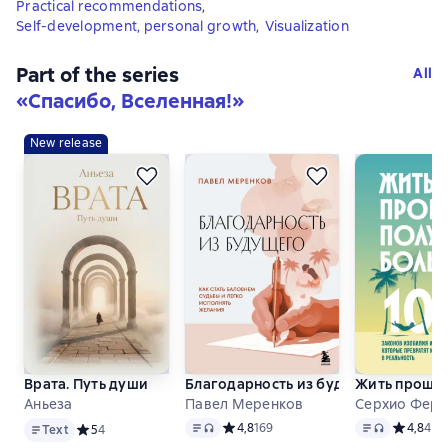
Practical recommendations
,
Self-development, personal growth
,
Visualization
Part of the series
All
«
Спасибо, Вселенная!
»
New release
Врата. Путь души
Благодарность из будущего. Как ста
Жить проще, 
Аньеза
Павел Меренков
Серхио Ферн
Text
Text
, audio format available
Text
, audio form
Средний рейтинг 4,8 на основе 169 о
4,8
169
Средний 
4,8
4
Text
Средний рейтинг 5 на основе 4 оценок
5
4