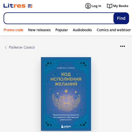
Log in
My Books
Find
Promo code
New releases
Popular
Audiobooks
Comics and webtoon
Раймон Самсо