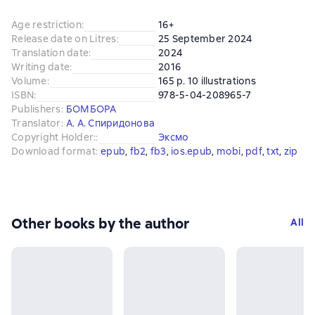
Age restriction
:
16+
Release date on Litres
:
25 September 2024
Translation date
:
2024
Writing date
:
2016
Volume
:
165 p. 10 illustrations
ISBN
:
978-5-04-208965-7
Publishers
:
БОМБОРА
Translator
:
А. А. Спиридонова
Copyright Holder:
:
Эксмо
Download format
:
epub
, 
fb2
, 
fb3
, 
ios.epub
, 
mobi
, 
pdf
, 
txt
, 
zip
Other books by the author
All