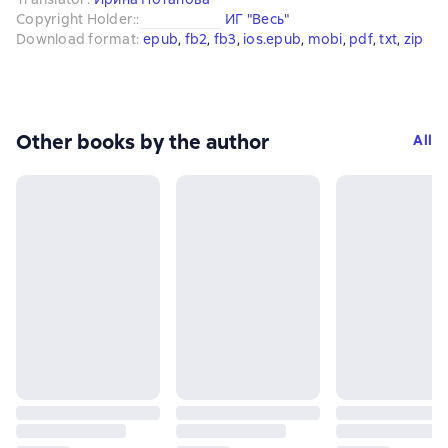
Copyright Holder:
:
ИГ "Весь"
Download format
:
epub
, 
fb2
, 
fb3
, 
ios.epub
, 
mobi
, 
pdf
, 
txt
, 
zip
Other books by the author
All