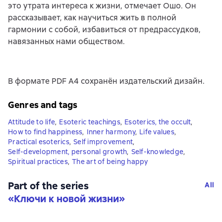
это утрата интереса к жизни, отмечает Ошо. Он
рассказывает, как научиться жить в полной
гармонии с собой, избавиться от предрассудков,
навязанных нами обществом.
В формате PDF A4 сохранён издательский дизайн.
Genres and tags
Attitude to life
,
Esoteric teachings
,
Esoterics, the occult
,
How to find happiness
,
Inner harmony
,
Life values
,
Practical esoterics
,
Self improvement
,
Self-development, personal growth
,
Self-knowledge
,
Spiritual practices
,
The art of being happy
Part of the series
All
«
Ключи к новой жизни
»