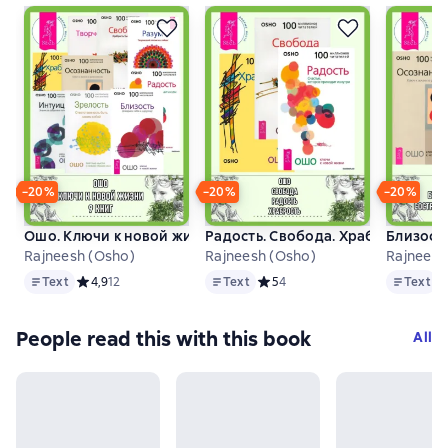
−20%
−20%
−20%
Ошо. Ключи к новой жизни. 9 книг
Радость. Свобода. Храбрость
Близость
Rajneesh (Osho)
Rajneesh (Osho)
Rajneesh
Text
Text
Text
Text
Средний рейтинг 4,9 на основе 12 оценок
4,9
12
Text
Средний рейтинг 5 на основе 4
5
4
Text
С
People read this with this book
All