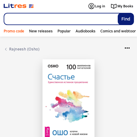
Log in
My Books
Find
Promo code
New releases
Popular
Audiobooks
Comics and webtoon
Rajneesh (Osho)