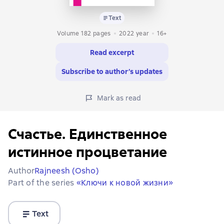
Text
Volume 182 pages
2022
year
16+
Read excerpt
Subscribe to author’s updates
Mark as read
Счастье. Единственное
истинное процветание
Author
Rajneesh (Osho)
Part of the series
«Ключи к новой жизни»
Text