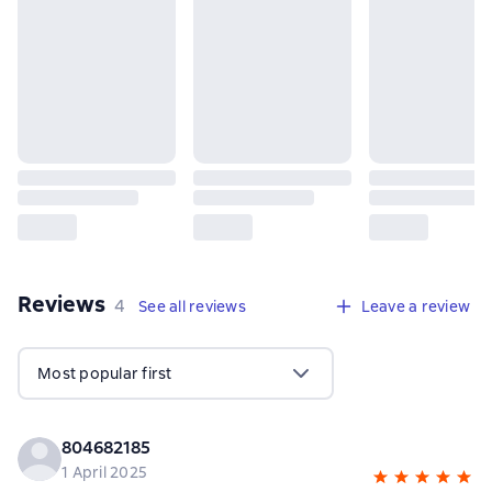
Reviews
,
4 reviews
4
See all reviews
Leave a review
Most popular first
804682185
1 April 2025