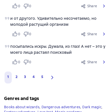
0
0
Share
и от другого. Удивительно несочетаемо, но
молодой растущий организм
0
0
Share
посыпались искры. Думала, из глаз! А нет – это у
моего лица растаял поисковый
0
0
Share
1
2
3
4
5
Genres and tags
Books about wizards
,
Dangerous adventures
,
Dark magic
,