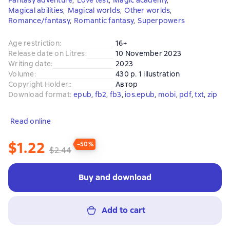
Fantasy adventure
,
Love test
,
Magic academy
,
Magical abilities
,
Magical worlds
,
Other worlds
,
Romance/fantasy
,
Romantic fantasy
,
Superpowers
Age restriction
:
16+
Release date on Litres
:
10 November 2023
Writing date
:
2023
Volume
:
430 p. 1 illustration
Copyright Holder:
:
Автор
Download format
:
epub
, 
fb2
, 
fb3
, 
ios.epub
, 
mobi
, 
pdf
, 
txt
, 
zip
Read online
$1.22
−50%
$2.44
Buy and download
Add to cart