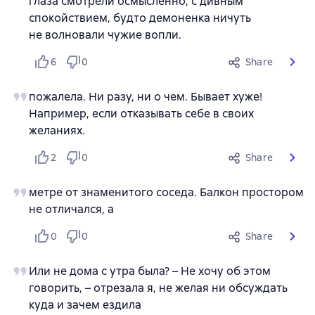
глаза смотрели осмысленно, с дивным
спокойствием, будто демоненка ничуть
не волновали чужие вопли.
6
0
Share
пожалела. Ни разу, ни о чем. Бывает хуже!
Например, если отказывать себе в своих
желаниях.
2
0
Share
метре от знаменитого соседа. Балкон простором
не отличался, а
0
0
Share
Или не дома с утра была? – Не хочу об этом
говорить, – отрезала я, не желая ни обсуждать
куда и зачем ездила