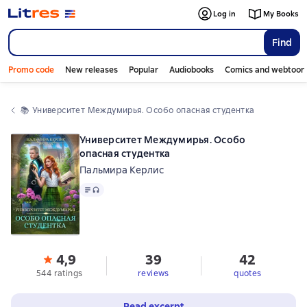
Log in
My Books
Find
Promo code
New releases
Popular
Audiobooks
Comics and webtoon
📚 
Университет Междумирья. Особо опасная студентка
Университет Междумирья. Особо
опасная студентка
Пальмира Керлис
Text
, audio format available
4,9
39
42
544 ratings
reviews
quotes
Read excerpt