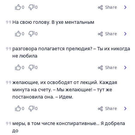
0
0
Share
На свою голову. В ухе ментальным
0
0
Share
разговора полагается прелюдия? – Ты их никогда
не любила
0
0
Share
желающие, их освободят от лекций. Каждая
минута на счету. – Мы желающие! – тут же
постановила она. – Идем.
0
0
Share
меры, в том числе конспиративные… Я добрела
до