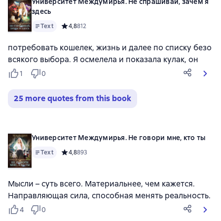
Университет Междумирья. Не спрашивай, зачем я
здесь
Text
Средний рейтинг 4,8 на основе 812 оценок
4,8
812
потребовать кошелек, жизнь и далее по списку безо
всякого выбора. Я осмелела и показала кулак, он
1
0
25 more quotes from this book
Университет Междумирья. Не говори мне, кто ты
Text
Средний рейтинг 4,8 на основе 893 оценок
4,8
893
Мысли – суть всего. Материальнее, чем кажется.
Направляющая сила, способная менять реальность.
4
0