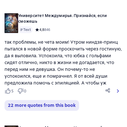
Университет Междумирья. Признайся, если
сможешь
Text
Средний рейтинг 4,8 на основе 846 оценок
4,8
846
так проблемы, не чета моим! Утром ниндзя-принц
пытался в новой форме проскочить через гостиную,
да я выловила. Успокоила, что юбка с гольфами
сидят отлично, никто в жизни не догадается, что
перед ним не девушка. Он почему-то не
успокоился, еще и помрачнел. Я от всей души
предложила помочь с эпиляцией. А чтобы уж
5
0
22 more quotes from this book