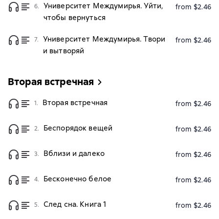
Университет Междумирья. Уйти,
6.
from $2.46
чтобы вернуться
Университет Междумирья. Твори
7.
from $2.46
и вытворяй
Вторая встречная
Вторая встречная
1.
from $2.46
Беспорядок вещей
2.
from $2.46
Вблизи и далеко
3.
from $2.46
Бесконечно белое
4.
from $2.46
След сна. Книга 1
5.
from $2.46