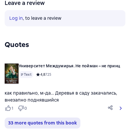
Leave a review
Log in
, to leave a review
Quotes
Университет Междумирья. Не пойман – не принц
Text
Средний рейтинг 4,8 на основе 725 оценок
4,8
725
как правильно, м-да… Деревья в саду закачались,
внезапно поднявшийся
1
0
33 more quotes from this book