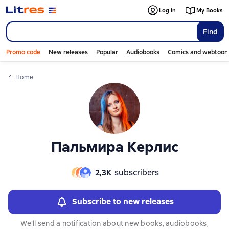
Слайдер с книгами
Слайдер с книгами
Log in
My Books
Find
Promo code
New releases
Popular
Audiobooks
Comics and webtoon
Home
Пальмира Керлис
2,3К
subscribers
Subscribe to new releases
We'll send a notification about new books, audiobooks,