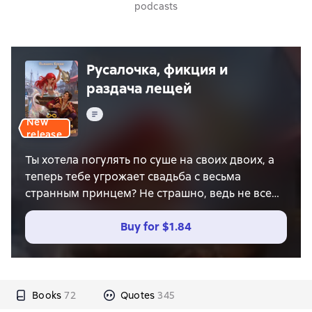
podcasts
Русалочка, фикция и
раздача лещей
Text
New
release
Ты хотела погулять по суше на своих двоих, а
теперь тебе угрожает свадьба с весьма
странным принцем? Не страшно, ведь не все
русалочки одинаково безмолвны. Особенно
когда у них есть боевой лещ и внезапный муж.
Buy for
$1.84
Главное, не забыть о том, что он – фиктивный!
Books
72
Quotes
345