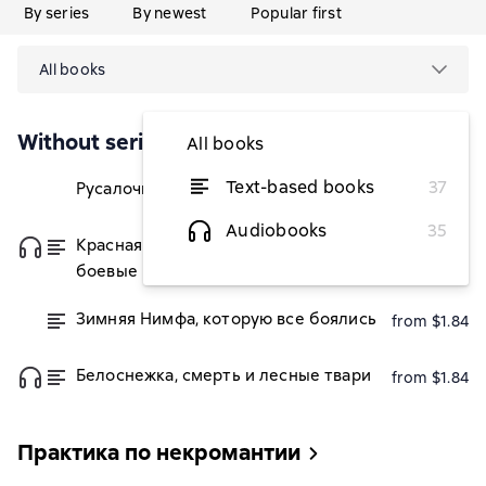
By series
By newest
Popular first
All books
Without series
All books
Text-based books
37
Русалочка, фикция и раздача лещей
from $1.84
Audiobooks
35
Красная Шапочка, оборотни и
from $1.84
боевые пирожки
Зимняя Нимфа, которую все боялись
from $1.84
Белоснежка, смерть и лесные твари
from $1.84
Практика по некромантии