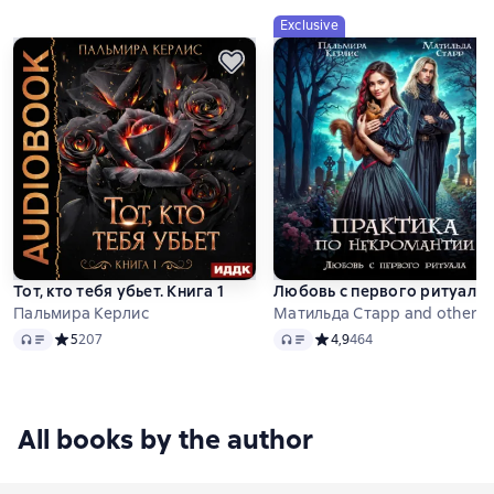
Exclusive
Тот, кто тебя убьет. Книга 1
Любовь с первого ритуала
Пальмира Керлис
Матильда Старр and others
Audio
Audio
Средний рейтинг 5 на основе 207 оценок
5
207
Средний рейтинг 4,9 на ос
4,9
464
All books by the author