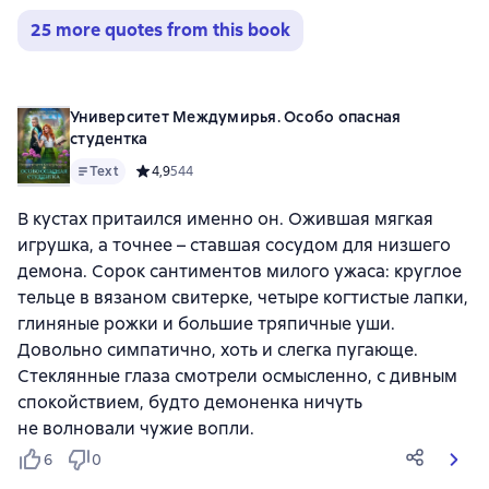
25 more quotes from this book
Университет Междумирья. Особо опасная
студентка
Text
Средний рейтинг 4,9 на основе 544 оценок
4,9
544
В кустах притаился именно он. Ожившая мягкая
игрушка, а точнее – ставшая сосудом для низшего
демона. Сорок сантиментов милого ужаса: круглое
тельце в вязаном свитерке, четыре когтистые лапки,
глиняные рожки и большие тряпичные уши.
Довольно симпатично, хоть и слегка пугающе.
Стеклянные глаза смотрели осмысленно, с дивным
спокойствием, будто демоненка ничуть
не волновали чужие вопли.
6
0