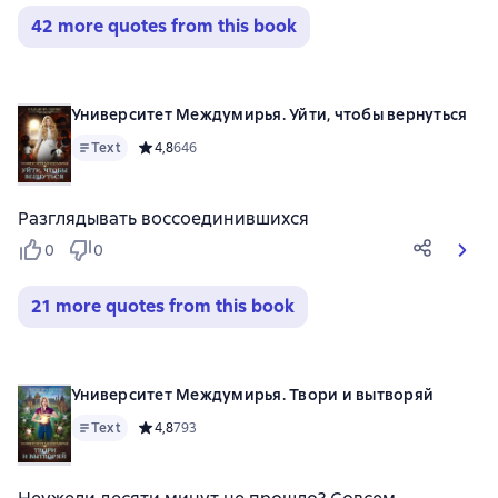
42 more quotes from this book
Университет Междумирья. Уйти, чтобы вернуться
Text
Средний рейтинг 4,8 на основе 646 оценок
4,8
646
Разглядывать воссоединившихся
0
0
21 more quotes from this book
Университет Междумирья. Твори и вытворяй
Text
Средний рейтинг 4,8 на основе 793 оценок
4,8
793