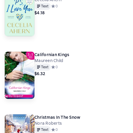
Text
Средний рейтинг 0 на основе 0 оценок
0
$4.18
18+
Californian Kings
Maureen Child
Text
Средний рейтинг 0 на основе 0 оценок
0
$6.32
Christmas In The Snow
Nora Roberts
Text
Средний рейтинг 0 на основе 0 оценок
0