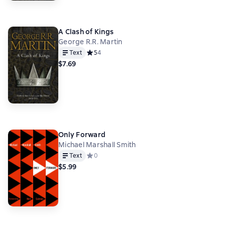
A Clash of Kings
George R.R. Martin
Text
Средний рейтинг 5 на основе 4 оценок
5
4
$7.69
Only Forward
Michael Marshall Smith
Text
Средний рейтинг 0 на основе 0 оценок
0
$5.99