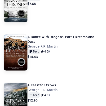
$7.68
A Dance With Dragons. Part 1 Dreams and
Dust
George R.R. Martin
Text
Средний рейтинг 4,6 на основе 9 оценок
4,6
9
$14.43
A Feast for Crows
George R.R. Martin
Text
Средний рейтинг 4,3 на основе 3 оценок
4,3
3
$12.90