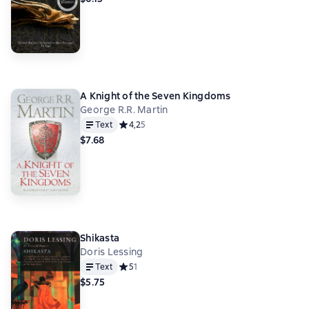
A Knight of the Seven Kingdoms
George R.R. Martin
Text
Средний рейтинг 4,2 на основе 5 оценок
4,2
5
$7.68
Shikasta
Doris Lessing
Text
Средний рейтинг 5 на основе 1 оценок
5
1
$5.75