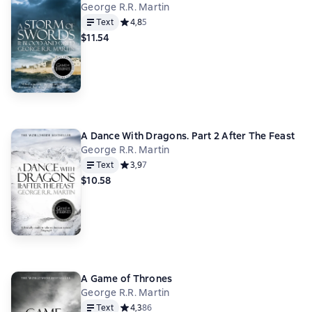
George R.R. Martin
Text
Средний рейтинг 4,8 на основе 5 оценок
4,8
5
$11.54
A Dance With Dragons. Part 2 After The Feast
George R.R. Martin
Text
Средний рейтинг 3,9 на основе 7 оценок
3,9
7
$10.58
A Game of Thrones
George R.R. Martin
Text
Средний рейтинг 4,3 на основе 86 оценок
4,3
86