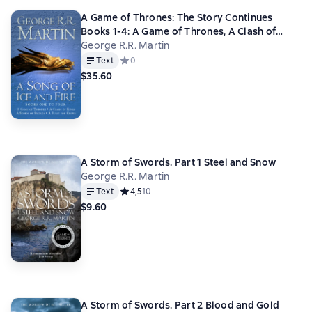
A Game of Thrones: The Story Continues
Books 1-4: A Game of Thrones, A Clash of
Kings, A Storm of Swords, A Feast for Crows
George R.R. Martin
Text
Средний рейтинг 0 на основе 0 оценок
0
$35.60
A Storm of Swords. Part 1 Steel and Snow
George R.R. Martin
Text
Средний рейтинг 4,5 на основе 10 оценок
4,5
10
$9.60
A Storm of Swords. Part 2 Blood and Gold