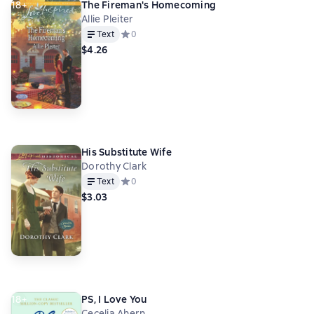
18+
The Fireman's Homecoming
Allie Pleiter
Text
Средний рейтинг 0 на основе 0 оценок
0
$4.26
His Substitute Wife
Dorothy Clark
Text
Средний рейтинг 0 на основе 0 оценок
0
$3.03
18+
PS, I Love You
Cecelia Ahern