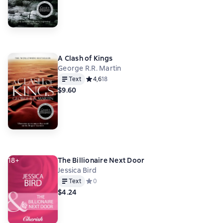
A Clash of Kings
George R.R. Martin
Text
Средний рейтинг 4,6 на основе 18 оценок
4,6
18
$9.60
18+
The Billionaire Next Door
Jessica Bird
Text
Средний рейтинг 0 на основе 0 оценок
0
$4.24