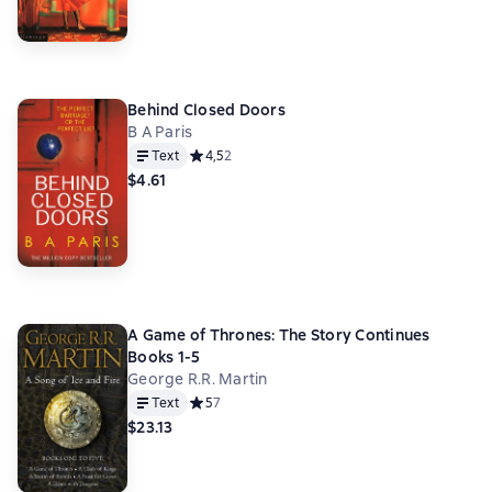
Behind Closed Doors
B A Paris
Text
Средний рейтинг 4,5 на основе 2 оценок
4,5
2
$4.61
A Game of Thrones: The Story Continues
Books 1-5
George R.R. Martin
Text
Средний рейтинг 5 на основе 7 оценок
5
7
$23.13