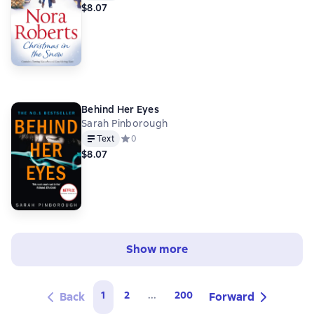
$8.07
Behind Her Eyes
Sarah Pinborough
Text
Средний рейтинг 0 на основе 0 оценок
0
$8.07
Show more
1
2
...
200
Back
Forward