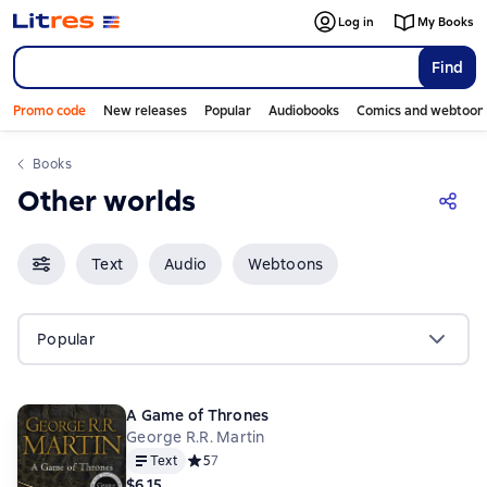
Log in
My Books
Find
Promo code
New releases
Popular
Audiobooks
Comics and webtoon
Books
Other worlds
Text
Audio
Webtoons
Popular
A Game of Thrones
George R.R. Martin
Text
Средний рейтинг 5 на основе 7 оценок
5
7
$6.15