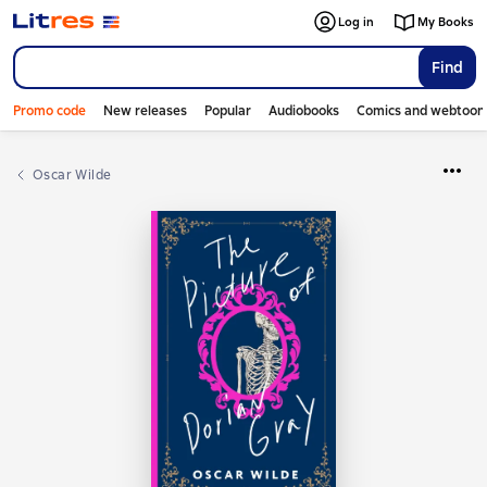
Log in
My Books
Find
Promo code
New releases
Popular
Audiobooks
Comics and webtoon
Oscar Wilde