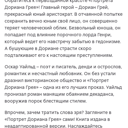
Обратитесь к первозданной красоте «Портрета
Дориана Грея»! Главный герой – Дориан Грей,
прекрасный юный аристократ. В отчаянной попытке
сохранить вечно юным своё лицо, он совершенно
теряет человеческий облик. Безвольный юноша, он
попадает под влияние порочного лорда Генри,
который ведет его навстречу забытью в гедонизме.
А бушующие в Дориане страсти скоро
подталкивают его к настоящим преступлениям.
Оскар Уайльд – поэт и писатель, денди и острослов,
романтик и несчастный любовник. Он без устали
дразнил викторианское общество и «Портрет
Дориана Грея» – одна из его лучших проказ. Уайльд
пронизал роман манящим обаянием декаданса,
вооружив порок блестящим стилем.
Впрочем, зачем тратить слова зря? Загляните в
«Портрет Дориана Грея» сами! Книга издана в
неадаптированной версии. Наслаждайтесь