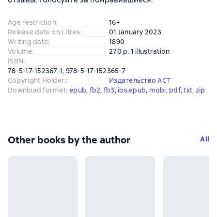
Age restriction
:
16+
Release date on Litres
:
01 January 2023
Writing date
:
1890
Volume
:
270 p. 1 illustration
ISBN
:
78-5-17-152367-1, 978-5-17-152365-7
Copyright Holder:
:
Издательство АСТ
Download format
:
epub
, 
fb2
, 
fb3
, 
ios.epub
, 
mobi
, 
pdf
, 
txt
, 
zip
Other books by the author
All