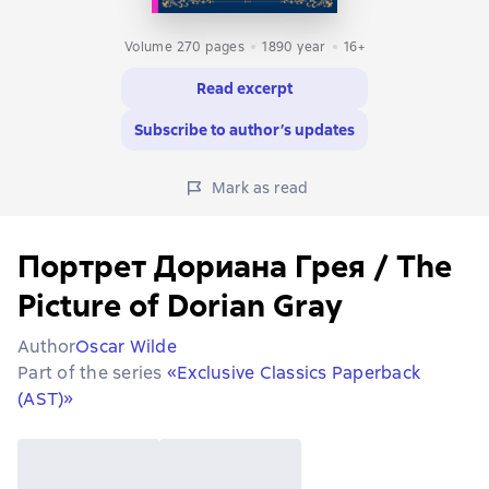
Volume 270 pages
1890
year
16+
Read excerpt
Subscribe to author’s updates
Mark as read
Портрет Дориана Грея / The
Picture of Dorian Gray
Author
Oscar Wilde
Part of the series
«Exclusive Classics Paperback
(AST)»