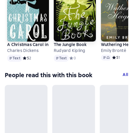
A Christmas Carol in Prose. Being a Ghost Story of Christm
The Jungle Book
Wuthering Heig
Charles Dickens
Rudyard Kipling
Emily Brontë
Text
Text
Text
, audio format
Средний рей
5
1
Text
Средний рейтинг 5 на основе 2 оценок
5
2
Text
Средний рейтинг 0 на основе 0 оце
0
People read this with this book
All