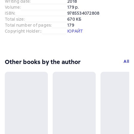
Writing date
:
2018
Volume
:
179 p.
ISBN
:
9785534072808
Total size
:
670 КБ
Total number of pages
:
179
Copyright Holder:
:
ЮРАЙТ
Other books by the author
All