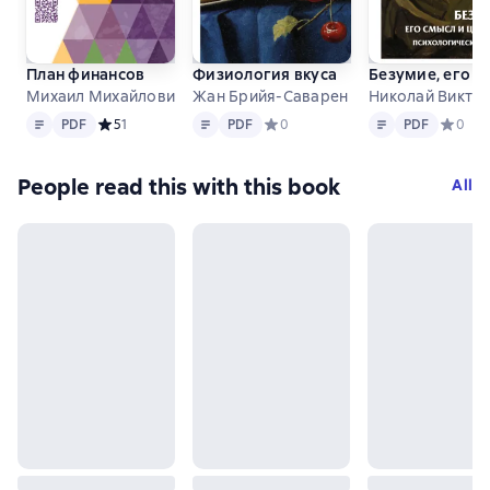
План финансов
Физиология вкуса
Безумие, его с
Михаил Михайлович Сперанский
Жан Брийя-Саварен
Николай Викто
Text
PDF
Text
PDF
Text
PDF
PDF
Средний рейтинг 5 на основе 1 оценок
5
1
PDF
Средний рейтинг 0 на основе 0 оц
0
PDF
Средний
0
People read this with this book
All