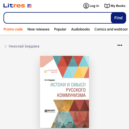
Log in
My Books
Find
Promo code
New releases
Popular
Audiobooks
Comics and webtoon
Николай Бердяев