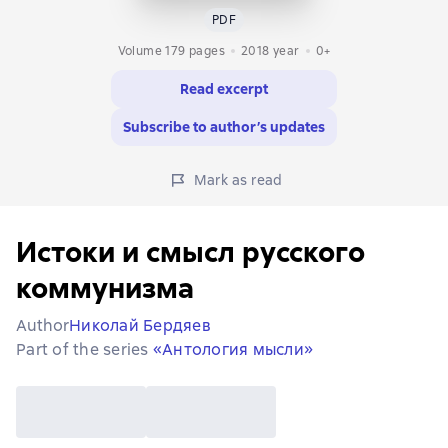
PDF
Volume 179 pages
2018
year
0+
Read excerpt
Subscribe to author’s updates
Mark as read
Истоки и смысл русского
коммунизма
Author
Николай Бердяев
Part of the series
«Антология мысли»