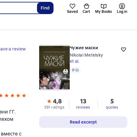
Find
Saved
Cart
My Books
Log in
Чужие маски
ave a review
Nikolai Metelsky
et al.
Text
, audio format available
4,8
13
5
591 ratings
reviews
quotes
ни ГГ.
пехом
Read excerpt
 вместе с