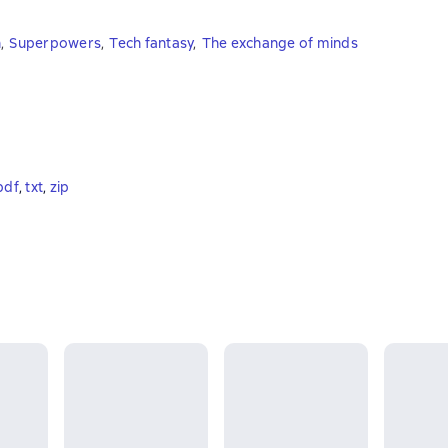
n
,
Superpowers
,
Tech fantasy
,
The exchange of minds
pdf
, 
txt
, 
zip