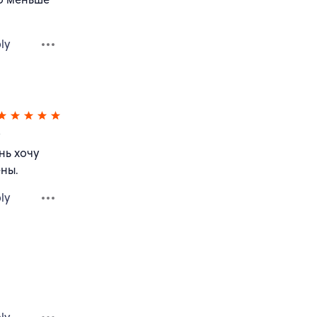
ly
у
нь хочу
ены.
ly