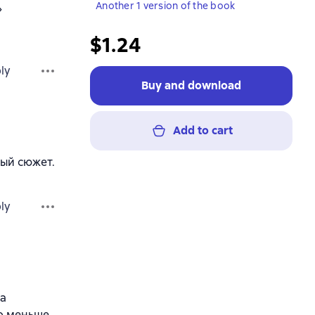
Another 1 version of the book
»
$1.24
ly
Buy and download
Add to cart
ный сюжет.
ly
на
о меньше