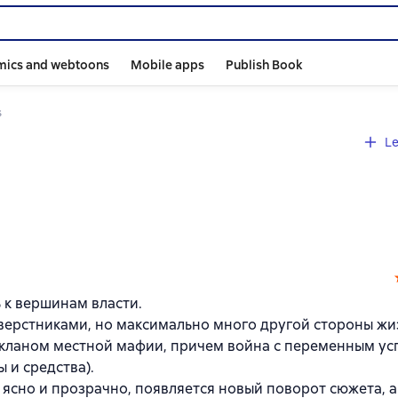
mics and webtoons
Mobile apps
Publish Book
s
Le
 к вершинам власти.
верстниками, но максимально много другой стороны жиз
 кланом местной мафии, причем война с переменным ус
 и средства).
 ясно и прозрачно, появляется новый поворот сюжета, а