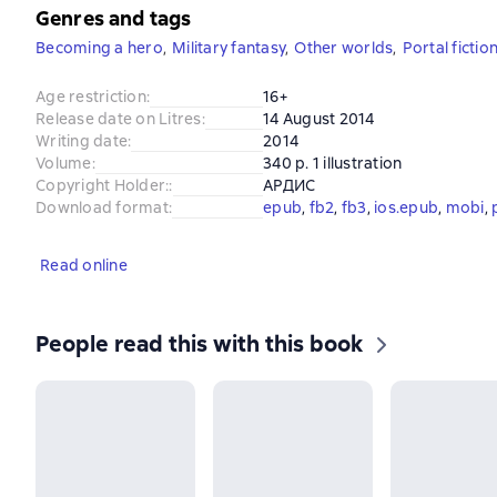
Genres and tags
Becoming a hero
,
Military fantasy
,
Other worlds
,
Portal fictio
Age restriction
:
16+
Release date on Litres
:
14 August 2014
Writing date
:
2014
Volume
:
340 p. 1 illustration
Copyright Holder:
:
АРДИС
Download format
:
epub
, 
fb2
, 
fb3
, 
ios.epub
, 
mobi
, 
Read online
People read this with this book