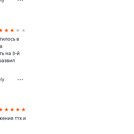
ly
тилось в
а
ь на 3-й
 развил
ly
жения ттх и