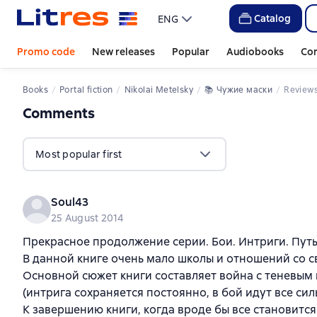
Catalog
ENG
Promo code
New releases
Popular
Audiobooks
Co
Books
Portal fiction
Nikolai Metelsky
📚 
Чужие маски
Review
Comments
,
13 reviews
Most popular first
Soul43
25 August 2014
Прекрасное продолжение серии. Бои. Интриги. Путь
В данной книге очень мало школы и отношений со с
Основной сюжет книги составляет война с теневым
(интрига сохраняется постоянно, в бой идут все силы
К завершению книги, когда вроде бы все становится