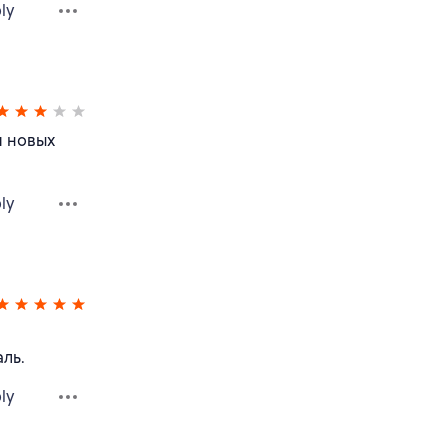
ly
и новых
ly
ль.
ly