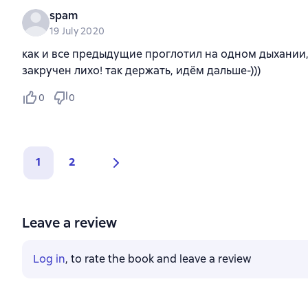
spam
19 July 2020
как и все предыдущие проглотил на одном дыхании,
закручен лихо! так держать, идём дальше-)))
0
0
1
2
Leave a review
Log in
, to rate the book and leave a review