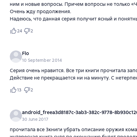
ним и новые вопросы. Причем вопросы не только «Чт
Очень жду продолжения.
Надеюсь, что данная серия получит ясный и понят
24
2
Flo
10 September 2014
Серия очень нравится. Все три книги прочитала зап
Действие не прекращается ни на минуту. С нетерпе
13
2
android_freea3d8187c-3ab3-382c-9778-8b930c12
30 June 2017
прочитала все 3книги убрать описание оружия кома
интересная книга судя по окончанию будет продол