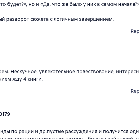
о будет?», но и «Да, что же было у них в самом начале?
ный разворот сюжета с логичным завершением.
Rep
оем. Нескучное, увлекательное повествование, интерес
нием жду 4 книги.
Rep
0179
нды по рации и др.пустые рассуждения и получится од
жение поэтому пожелание автору – больше действвий н