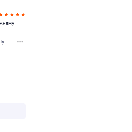
ежнему
ly