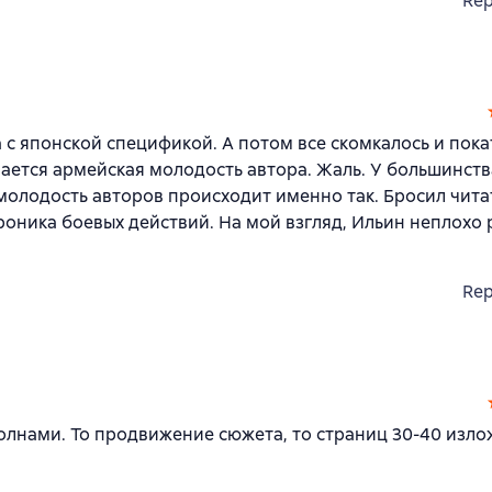
Rep
 с японской спецификой. А потом все скомкалось и пока
ается армейская молодость автора. Жаль. У большинств
лодость авторов происходит именно так. Бросил читат
хроника боевых действий. На мой взгляд, Ильин неплохо
Rep
волнами. То продвижение сюжета, то страниц 30-40 изло