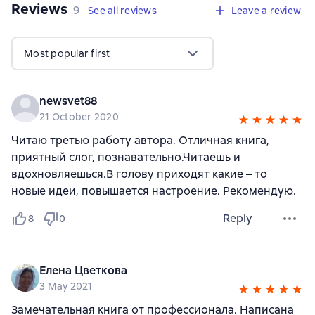
Reviews
,
9 reviews
9
See all reviews
Leave a review
Most popular first
newsvet88
21 October 2020
Читаю третью работу автора. Отличная книга,
приятный слог, познавательно.Читаешь и
вдохновляешься.В голову приходят какие – то
новые идеи, повышается настроение. Рекомендую.
Reply
8
0
Елена Цветкова
3 May 2021
Замечательная книга от профессионала. Написана