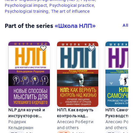
Psychological impact
,
Psychological practice
,
Psychological training
,
The art of influence
Part of the series
«
Школа НЛП
»
All
NLP для коучей и
НЛП. Как вернуть
НЛП: Самоуч
инструкторов:
контроль над
Руководство
новые способы
Родерик
жизнью. Управляй
Алессио Роберти
изменения ж
Алессио Роб
мыслить для
Кельдерман
эмоциями,
and others
к лучшему
and others
Text
Text
, audio format available
Text