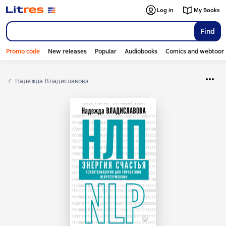
Log in
My Books
Find
Promo code
New releases
Popular
Audiobooks
Comics and webtoon
Надежда Владиславова