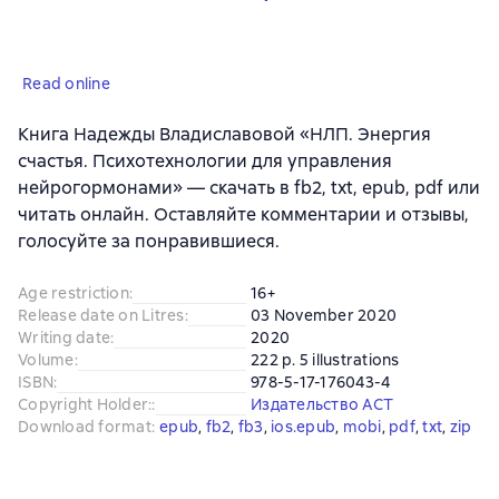
Read online
Книга Надежды Владиславовой «НЛП. Энергия
счастья. Психотехнологии для управления
нейрогормонами» — скачать в fb2, txt, epub, pdf или
читать онлайн. Оставляйте комментарии и отзывы,
голосуйте за понравившиеся.
Age restriction
:
16+
Release date on Litres
:
03 November 2020
Writing date
:
2020
Volume
:
222 p. 5 illustrations
ISBN
:
978-5-17-176043-4
Copyright Holder:
:
Издательство АСТ
Download format
:
epub
, 
fb2
, 
fb3
, 
ios.epub
, 
mobi
, 
pdf
, 
txt
, 
zip