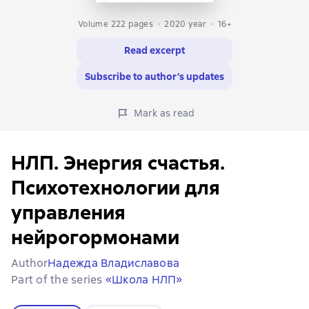
Volume 222 pages
2020
year
16+
Read excerpt
Subscribe to author’s updates
Mark as read
НЛП. Энергия счастья.
Психотехнологии для
управления
нейрогормонами
Author
Надежда Владиславова
Part of the series
«Школа НЛП»