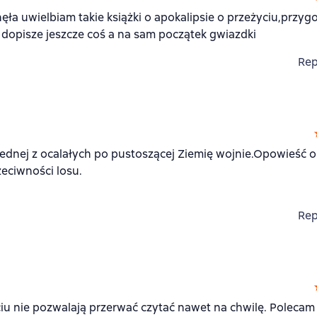
ęła uwielbiam takie książki o apokalipsie o przeżyciu,przyg
ę dopisze jeszcze coś a na sam początek gwiazdki
Rep
jednej z ocalałych po pustoszącej Ziemię wojnie.Opowieść 
zeciwności losu.
Rep
ciu nie pozwalają przerwać czytać nawet na chwilę. Polecam