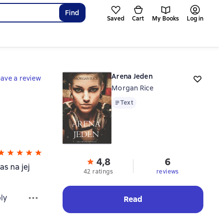
Find
Saved
Cart
My Books
Log in
Arena Jeden
ave a review
Morgan Rice
Text
Text
4,8
6
as na jej
42 ratings
reviews
ly
Read