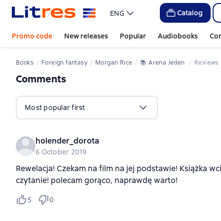
Catalog
ENG
Promo code
New releases
Popular
Audiobooks
Co
Books
Foreign fantasy
Morgan Rice
📚 
Arena Jeden 
Reviews
Comments
,
6 reviews
Most popular first
holender_dorota
6 October 2019
Rewelacja! Czekam na film na jej podstawie! Książka wci
czytanie! polecam gorąco, naprawdę warto!
5
0