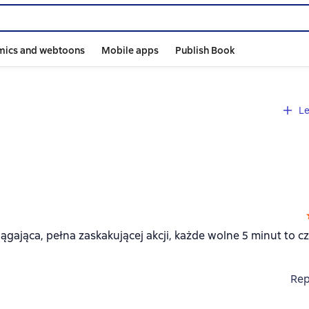
mics and webtoons
Mobile apps
Publish Book
Le
ągająca, pełna zaskakującej akcji, każde wolne 5 minut to cz
Rep