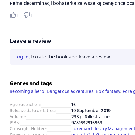
Pełna determinacji bohaterka za wszelką cenę chce ocal
1
1
Leave a review
Log in
, to rate the book and leave a review
Genres and tags
Becoming a hero
,
Dangerous adventures
,
Epic fantasy
,
Forei
Age restriction
:
16+
Release date on Litres
:
10 September 2019
Volume
:
293 p. 6 illustrations
ISBN
:
9781632916969
Copyright Holder:
:
Lukeman Literary Management
Download format
:
epub
, 
fb2
, 
fb3
, 
ios.epub
, 
mobi
, 