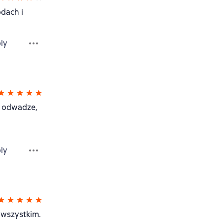
odach i
ly
o odwadze,
ly
 wszystkim.