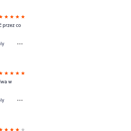
ć przez co
ly
 dwa w
ly