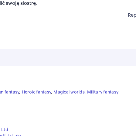
ić swoją siostrę.
Rep
gn fantasy
,
Heroic fantasy
,
Magical worlds
,
Military fantasy
 Ltd
pdf
, 
txt
, 
zip