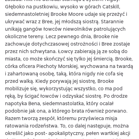
Głęboko na pustkowiu, wysoko w górach Catskill,
siedemnastoletniej Brooke Moore udaje się przeżyć i
ukrywać wraz z Bree, jej młodszą siostrą. Starannie
unikają gangów łowców niewolników patrolujących
okoliczne tereny. Lecz pewnego dnia, Brooke nie
zachowuje dotychczasowej ostrożności i Bree zostaje
przez nich schwytana. Łowcy zabierają ją ze sobą do
miasta, co może skończyć się tylko jej śmiercią. Brooke,
córka oficera Piechoty Morskiej, wychowana na twardą
i zahartowaną osobę, taką, która nigdy nie cofa się
przed walką. Kiedy porywają jej siostrę, Brooke
mobilizuje się, wykorzystując wszystko, co ma pod
ręką, by ścigać łowców i odzyskać siostrę. Po drodze
napotyka Bena, siedemnastolatka, który ocalał
podobnie jak ona, a którego brata również porwano.
Razem tworzą zespół, któremu przyświeca misja
ratowania rodzeństwa. To, co dalej następuje, można
określić jako post- apokaliptyczny, pełen wartkiej akcji