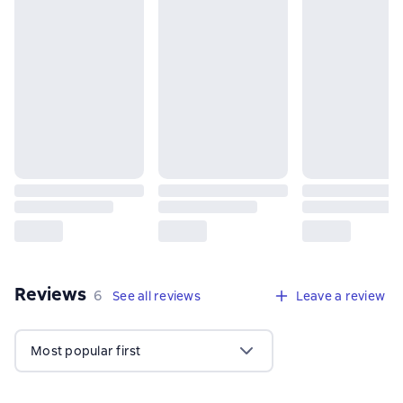
Reviews
,
6 reviews
6
See all reviews
Leave a review
Most popular first