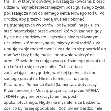
thriller, w którym obydwoje ruszają za łowcami, biorąc
udział w najniebezpieczniejszym pościgu swego życia,
podążając za nimi do samego serca Nowego Jorku. Po
drodze, aby przeżyć, będą musieli dokonać
najtrudniejszych wyborów i poświęceń, na jakie ich
stać, napotykając przeciwności, których żadne nigdy
by się nie spodziewało – łącznie z nieoczekiwanym
uczuciem, które zaczyna się między nimi rodzić. Czy
uratują swoje rodzeństwo? Czy uda im się powrócić do
domów? I czy będą musieli ponownie walczyć na
arenie?Zawładnęła moją uwagą od samego początku i
do końca to się nie zmieniło.. To historia o
zadziwiającej przygodzie, wartkiej i pełnej akcji od
samego początku. Nie ma tu miejsca na nudę.
Paranormal Romance Guild (komentarz dotyczący
Przemienionej) – Muszę, przyznać, że przed ARENĄ
JEDEN nigdy nie przeczytałem nic post-
apokaliptycznego. Nigdy nie myślałem, że będzie to
coś, co by mi się spodobało.. Cóż, byłem bardzo mile