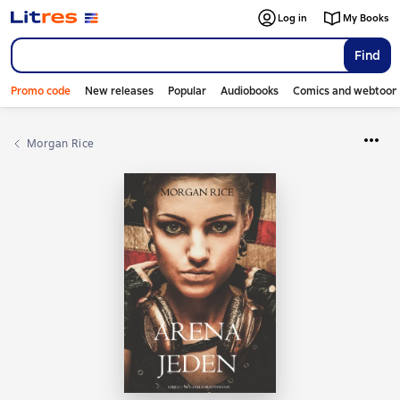
Log in
My Books
Find
Promo code
New releases
Popular
Audiobooks
Comics and webtoon
Morgan Rice