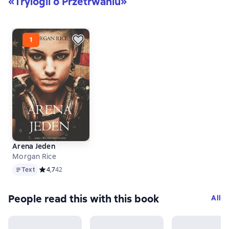
«Trylogii o Przetrwaniu»
Arena Jeden
Morgan Rice
Text
Text
Средний рейтинг 4,7 на основе 42 оценок
4,7
42
People read this with this book
All