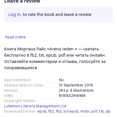
Leave a review
Log in
, to rate the book and leave a review
Read online
Книга Моргана Райс «Arena Jeden » — скачать
бесплатно в fb2, txt, epub, pdf или читать онлайн.
Оставляйте комментарии и отзывы, голосуйте за
понравившиеся.
Age restriction
:
16+
Release date on Litres
:
10 September 2019
Volume
:
293 p. 6 illustrations
ISBN
:
9781632916969
Copyright Holder:
:
Lukeman Literary Management Ltd
Download format
:
epub
, 
fb2
, 
fb3
, 
ios.epub
, 
mobi
, 
pdf
, 
txt
, 
zip