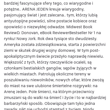
bardziej fascynujące sfery tego, co wiarygodne i
potężne.. ARENA JEDEN kreuje wiarygodny,
pasjonujący świat i jest zalecana.. tym, którzy lubią
antyutopijne powieści, silne postacie kobiece oraz
opowieści o niezwykłej odwadze. Midwest Book
ReviewD. Donovan, eBook ReviewerBestseller Nr 1 na
rynku! Nowy Jork. Rok dwa tysiące sto dwudziesty.
Ameryka została zdziesiątkowana, starta z powierzchni
ziemi w skutek drugiej wojny domowej. W tym post-
apokaliptycznym świecie przeżyło naprawdę niewielu.
Większość z tych, którzy rzeczywiście ocaleli, są
członkami bestialskich gangów, sępów żyjących w
wielkich miastach. Patrolują okoliczne tereny w
poszukiwaniu niewolników, nowych ofiar, które zwożą
do miast na swe ulubione śmiertelne rozgrywki: na
Arenę Jeden. Pole śmierci, na którym przeciwnicy
zmuszani są do walki na śmierć i życie i to w najbardziej
barbarzyński sposób. Obowiązuje tam tyko jedna
zasada: nikt nie uchodzi stamtąd z życiem. Nigdy.