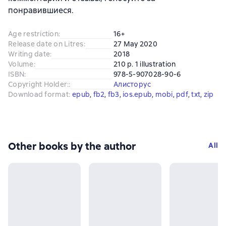
понравившиеся.
Age restriction
:
16+
Release date on Litres
:
27 May 2020
Writing date
:
2018
Volume
:
210 p. 1 illustration
ISBN
:
978-5-907028-90-6
Copyright Holder:
:
Алисторус
Download format
:
epub
, 
fb2
, 
fb3
, 
ios.epub
, 
mobi
, 
pdf
, 
txt
, 
zip
Other books by the author
All