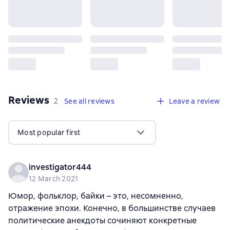
Reviews
,
2 reviews
2
See all reviews
Leave a review
Most popular first
investigator444
12 March 2021
Юмор, фольклор, байки – это, несомненно,
отражение эпохи. Конечно, в большинстве случаев
политические анекдоты сочиняют конкретные