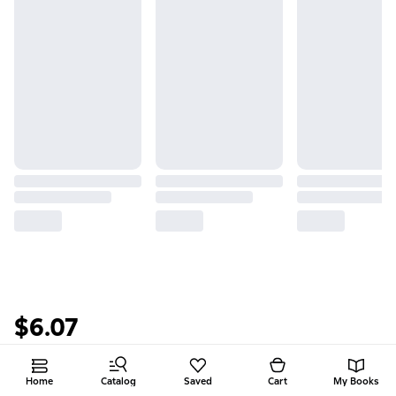
$6.07
Buy and download
Home
Catalog
Saved
Cart
My Books