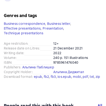
Genres and tags
Business correspondence
,
Business letter
,
Effective presentations
,
Presentation
,
Technique presentations
Age restriction
:
12+
Release date on Litres
:
21 December 2021
Writing date
:
2022
Volume
:
240 p. 151 illustrations
ISBN
:
9785961476040
Publishers
:
Альпина Паблишер
Copyright Holder:
:
Альпина Диджитал
Download format
:
epub
, 
fb2
, 
fb3
, 
ios.epub
, 
mobi
, 
pdf
, 
txt
, 
zip
People read this with this book
All