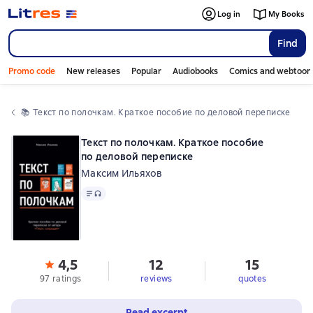
Log in
My Books
Find
Promo code
New releases
Popular
Audiobooks
Comics and webtoon
📚 
Текст по полочкам. Краткое пособие по деловой переписке
Текст по полочкам. Краткое пособие
по деловой переписке
Максим Ильяхов
Text
, audio format available
4,5
12
15
97 ratings
reviews
quotes
Read excerpt