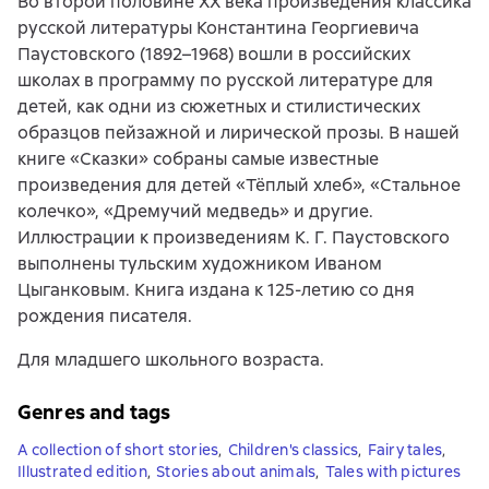
Во второй половине XX века произведения классика
русской литературы Константина Георгиевича
Паустовского (1892–1968) вошли в российских
школах в программу по русской литературе для
детей, как одни из сюжетных и стилистических
образцов пейзажной и лирической прозы. В нашей
книге «Сказки» собраны самые известные
произведения для детей «Тёплый хлеб», «Стальное
колечко», «Дремучий медведь» и другие.
Иллюстрации к произведениям К. Г. Паустовского
выполнены тульским художником Иваном
Цыганковым. Книга издана к 125-летию со дня
рождения писателя.
Для младшего школьного возраста.
Genres and tags
A collection of short stories
,
Children's classics
,
Fairy tales
,
Illustrated edition
,
Stories about animals
,
Tales with pictures