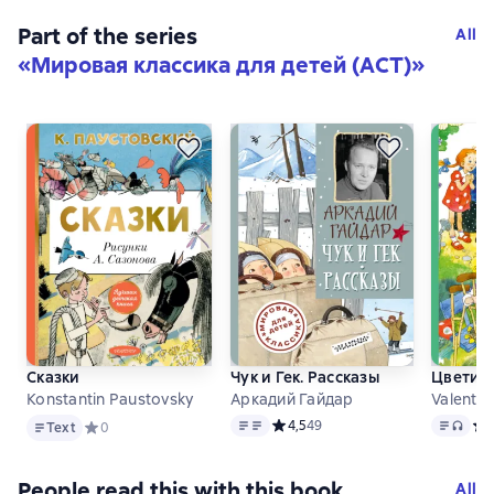
Part of the series
All
«
Мировая классика для детей (АСТ)
»
Сказки
Чук и Гек. Рассказы
Цветик-
Konstantin Paustovsky
Аркадий Гайдар
Valentin
Text
Text
Text
, aud
Средний рейтинг 4,5 на основе 4
4,5
49
Сре
Text
Средний рейтинг 0 на основе 0 оценок
0
People read this with this book
All