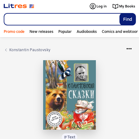
Log in
My Books
Find
Promo code
New releases
Popular
Audiobooks
Comics and webtoon
Konstantin Paustovsky
Text