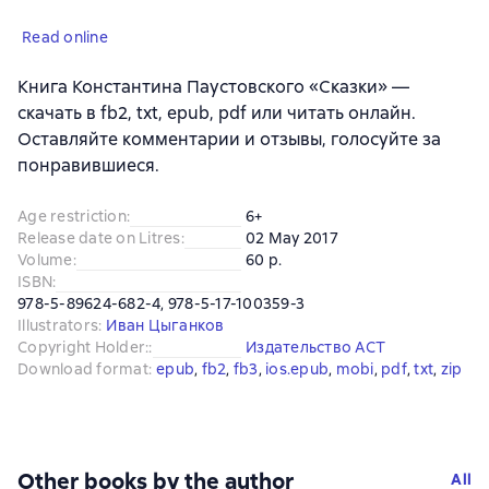
Read online
Книга Константина Паустовского «Сказки» —
скачать в fb2, txt, epub, pdf или читать онлайн.
Оставляйте комментарии и отзывы, голосуйте за
понравившиеся.
Age restriction
:
6+
Release date on Litres
:
02 May 2017
Volume
:
60 p.
ISBN
:
978-5-89624-682-4, 978-5-17-100359-3
Illustrators
:
Иван Цыганков
Copyright Holder:
:
Издательство АСТ
Download format
:
epub
, 
fb2
, 
fb3
, 
ios.epub
, 
mobi
, 
pdf
, 
txt
, 
zip
Other books by the author
All