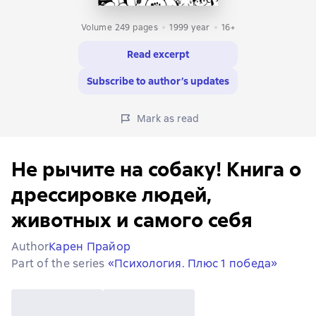
Volume 249 pages
1999
year
16+
Read excerpt
Subscribe to author’s updates
Mark as read
Не рычите на собаку! Книга о
дрессировке людей,
животных и самого себя
Author
Карен Прайор
Part of the series
«Психология. Плюс 1 победа»