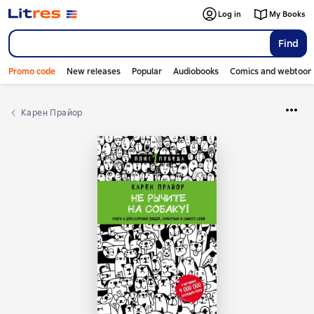
Log in
My Books
Find
Promo code
New releases
Popular
Audiobooks
Comics and webtoon
Карен Прайор