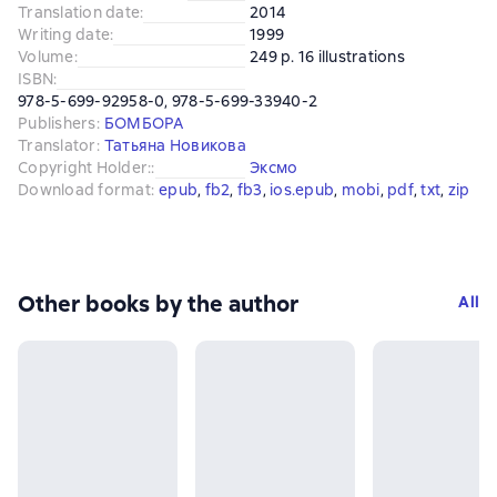
Translation date
:
2014
Writing date
:
1999
Volume
:
249 p. 16 illustrations
ISBN
:
978-5-699-92958-0, 978-5-699-33940-2
Publishers
:
БОМБОРА
Translator
:
Татьяна Новикова
Copyright Holder:
:
Эксмо
Download format
:
epub
, 
fb2
, 
fb3
, 
ios.epub
, 
mobi
, 
pdf
, 
txt
, 
zip
Other books by the author
All