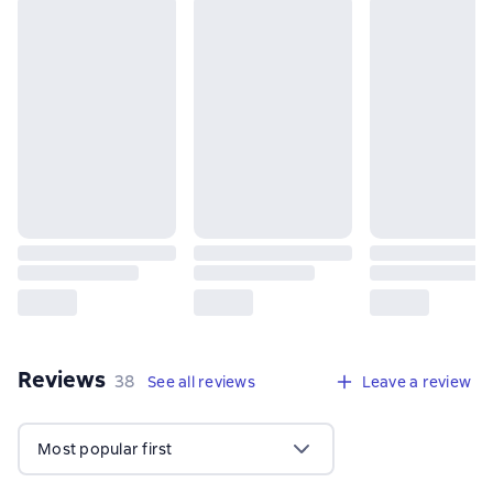
Reviews
,
38 reviews
38
See all reviews
Leave a review
Most popular first