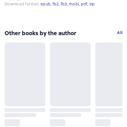
Download format
:
epub
, 
fb2
, 
fb3
, 
mobi
, 
pdf
, 
zip
Other books by the author
All