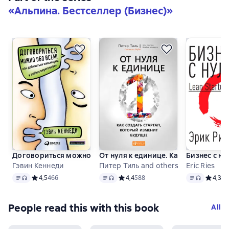
«
Альпина. Бестселлер (Бизнес)
»
Договориться можно обо всем! Как добиваться максимум
От нуля к единице. Как создать ст
Бизнес с н
Гэвин Кеннеди
Питер Тиль and others
Eric Ries
Text
, audio format available
Text
, audio format available
Text
, audio fo
Средний рейтинг 4,5 на основе 466 оценок
4,5
466
Средний рейтинг 4,4 на основе 588 
4,4
588
Средний
4,3
41
People read this with this book
All