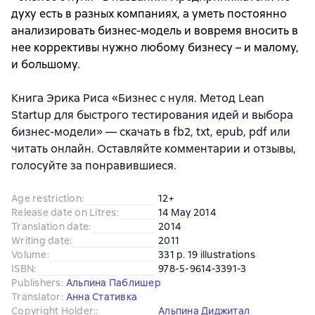
духу есть в разных компаниях, а уметь постоянно
анализировать бизнес-модель и вовремя вносить в
нее коррективы нужно любому бизнесу – и малому,
и большому.
Книга Эрика Риса «Бизнес с нуля. Метод Lean
Startup для быстрого тестирования идей и выбора
бизнес-модели» — скачать в fb2, txt, epub, pdf или
читать онлайн. Оставляйте комментарии и отзывы,
голосуйте за понравившиеся.
Age restriction
:
12+
Release date on Litres
:
14 May 2014
Translation date
:
2014
Writing date
:
2011
Volume
:
331 p. 19 illustrations
ISBN
:
978-5-9614-3391-3
Publishers
:
Альпина Паблишер
Translator
:
Анна Стативка
Copyright Holder:
:
Альпина Диджитал