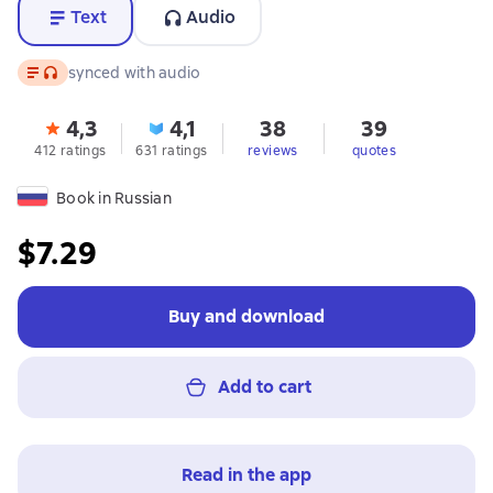
Text
Audio
Text
, audio format available
synced with audio
4,3
4,1
38
39
412 ratings
631 ratings
reviews
quotes
Book in Russian
$7.29
Buy and download
Add to cart
Read in the app