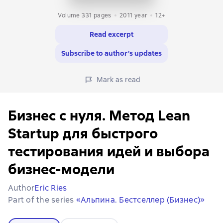
Volume 331 pages
2011
year
12+
Read excerpt
Subscribe to author’s updates
Mark as read
Бизнес с нуля. Метод Lean
Startup для быстрого
тестирования идей и выбора
бизнес-модели
Author
Eric Ries
Part of the series
«Альпина. Бестселлер (Бизнес)»