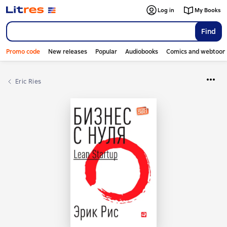
Log in
My Books
Find
Promo code
New releases
Popular
Audiobooks
Comics and webtoon
Eric Ries