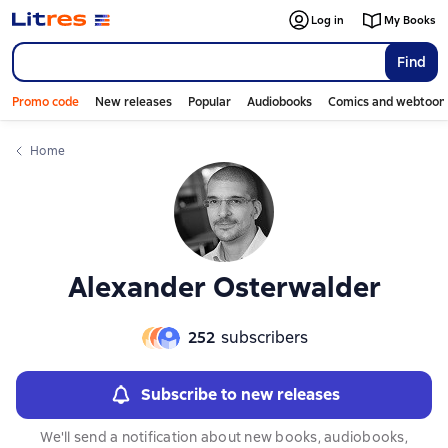
Слайдер с книгами
Слайдер с книгами
Log in
My Books
Find
Promo code
New releases
Popular
Audiobooks
Comics and webtoon
Home
Alexander Osterwalder
252
subscribers
Subscribe to new releases
We'll send a notification about new books, audiobooks,