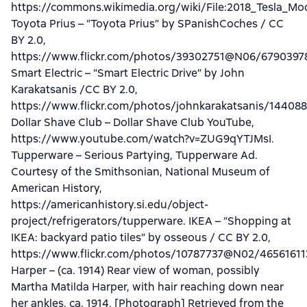
https://commons.wikimedia.org/wiki/File:2018_Tesla_Mo
Toyota Prius – “Toyota Prius” by SPanishCoches / CC
BY 2.0,
https://www.flickr.com/photos/39302751@N06/6790397
Smart Electric – “Smart Electric Drive” by John
Karakatsanis /CC BY 2.0,
https://www.flickr.com/photos/johnkarakatsanis/14408
Dollar Shave Club – Dollar Shave Club YouTube,
https://www.youtube.com/watch?v=ZUG9qYTJMsI.
Tupperware – Serious Partying, Tupperware Ad.
Courtesy of the Smithsonian, National Museum of
American History,
https://americanhistory.si.edu/object-
project/refrigerators/tupperware. IKEA – “Shopping at
IKEA: backyard patio tiles” by osseous / CC BY 2.0,
https://www.flickr.com/photos/10787737@N02/46561611
Harper – (ca. 1914) Rear view of woman, possibly
Martha Matilda Harper, with hair reaching down near
her ankles, ca. 1914. [Photograph] Retrieved from the