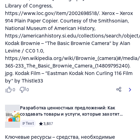
Library of Congress,
https://www.loc.gov/item/2002698518/. Xerox – Xerox
914 Plain Paper Copier. Courtesy of the Smithsonian,
National Museum of American History,
https://americanhistory.si.edu/collections/search/objec
Kodak Brownie – “The Basic Brownie Camera” by Alan
Levine / CC0 1.0,
https://en.wikipedia.org/wiki/Brownie_(camera)#/media/
365-233_The_Basic_Brownie_Camera_(14809795240).
jpg. Kodak Film – “Eastman Kodak Non Curling 116 Film
by” by Thistle33
0
0
Разработка ценностных предложений: Как
создавать товары и услуги, которые захотят
купить потребители. Ваш первый шаг…
Text
Средний рейтинг 3,8 на основе 87 оценок
3,8
87
Ключевые ресурсы – средства, необходимые