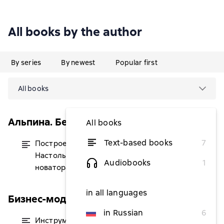
All books by the author
By series
By newest
Popular first
All books
Альпина. Бестселлер (Бизнес)
All books
Text-based books
7
Построение бизнес-моделей.
from $7.36
Настольная книга стратега и
Audiobooks
1
новатора
in all languages
Бизнес-модели Остервальдера
in Russian
6
Инструменты командной работы.
from $9.81