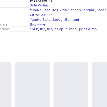
9783739961484
Sefa Verlag
Yumiko Saito
,
Koji Suda
,
Sadegh Bahrami
,
Bahar 
Cornelia Haas
Yumiko Saito
,
Sadegh Bahrami
older:
:
Bookwire
ormat
:
epub
, 
fb2
, 
fb3
, 
ios.epub
, 
mobi
, 
pdf
, 
txt
, 
zip