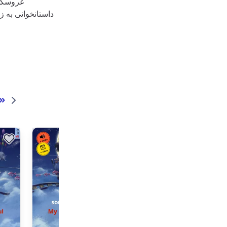
عروسکها
داستانخوانی به ز
»