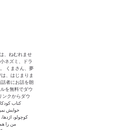
ルは、ねむれませ
小ネズミ、ドラ
。 くまさん、夢
びは、はじまりま
語話者にお話を朗
イルを無料でダウ
リンクからダウ
خوابش نمی
کوچولو، اژدها،
من را هم