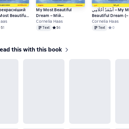
рекрасніший
My Most Beautiful
أَسْعَدُ أَحْلَامِي – My Most
Most Beautiful
Dream – Мій
Beautiful Dream (عربي –
країнською –
Haas
найпрекрасніший сон
Cornelia Haas
Cornelia Haas
إنجليزي)
Text
Text
кою)
(English – Ukrainian)
едний рейтинг 5 на основе 1 оценок
5
1
Text
Средний рейтинг 5 на основе 6 оценок
5
6
Text
Средний рей
0
ead this with this book