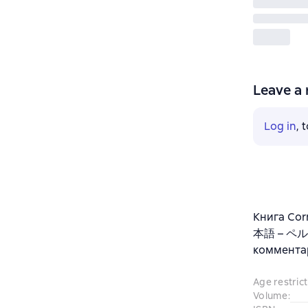
Leave a 
Log in
, 
Книга Corn
本語 – ペルシ
комментар
Age restrict
Volume
: