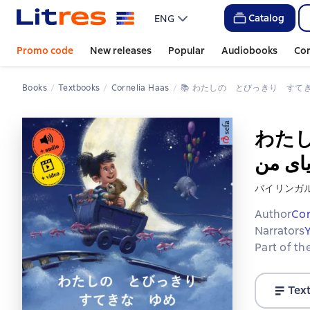
Catalog
ENG
Promo code
New releases
Popular
Audiobooks
Co
Books
Textbooks
Cornelia Haas
📚 
わた
バイリンガ
Author
Cor
Narrators
Part of th
Tex