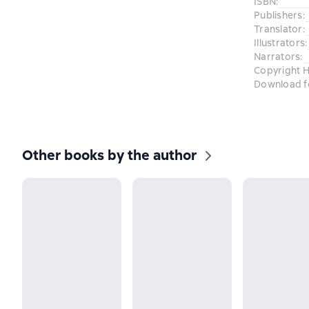
ISBN
:
Publishers
:
Translator
:
Illustrators
:
Narrators
:
Copyright H
Download f
Other books by the author