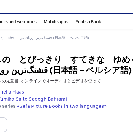
mics and webtoons
Mobile apps
Publish Book
わたしの　とびっきり　すてきな　ゆめ – قشنگ‌ترین رویای من (日本語 – ペルシア語)
しの とびっきり すてきな ゆめ 
قشنگ‌ترین رویای من (日本語 – ペルシア語)
ルの児童書, オンラインでオーディオとビデオを使って
nelia Haas
Yumiko Saito,
Sadegh Bahrami
e series
«Sefa Picture Books in two languages»
t