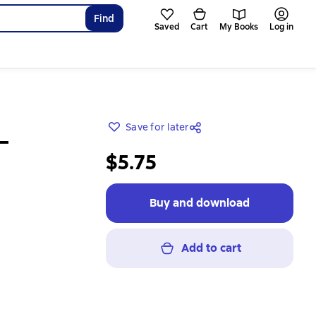
Find
Saved
Cart
My Books
Log in
Save for later
–
$5.75
Buy and download
Add to cart