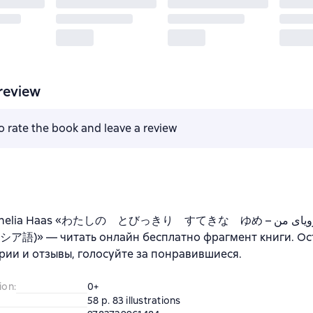
review
to rate the book and leave a review
elia Haas «わたしの とびっきり すてきな ゆめ – قشنگ‌ترین رویای من (日
ア語)» — читать онлайн бесплатно фрагмент книги. Ос
ии и отзывы, голосуйте за понравившиеся.
ion
:
0+
58 p. 83 illustrations