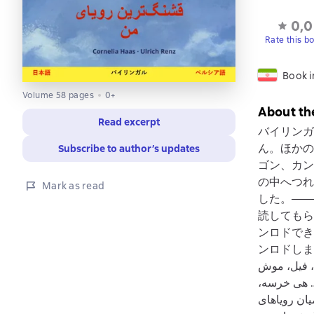
0,0
Rate this b
Book i
Volume 58 pages
0+
About th
Read excerpt
バイリンガ
ん。ほかの
Subscribe to author’s updates
ゴン、カン
の中へつれ
Mark as read
した。――
読してもら
ンロドでき
ンロドしましょう。 دری), با صوت و فیلم آنلاین ‏لولو
، فیل، موش
 …‏ هی خرسه
یان رویاهای