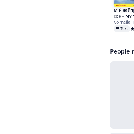
Мій найп
сон – My 
Dream (у
Cornelia 
Text
англійсь
Text
Ср
People r