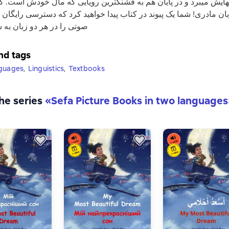
یش میبرد و در پایان هم به قشنگترین رویایی که مال خودش است‏‏.‏ ‏
بان مادری!‏ ‏شما یک پیوند در کتاب پیدا خواهید کرد که دسترسی رایگان 
صوتی را در هر دو زبان به شما
nd tags
nguages
,
Linguistics
,
Textbooks
the series
«
Sefa Picture Books in two languages