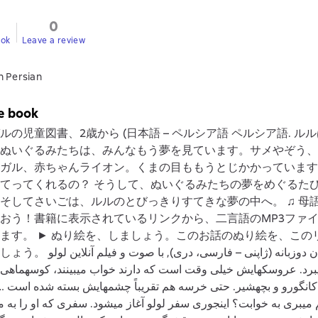
0
ook
Leave a review
n Persian
e book
ルの児童図書、2歳から (日本語 – ペルシア語 ペルシア語. ル
ぬいぐるみたちは、みんなもう夢を見ています。サメやぞう、
ガル、赤ちゃんライオン。くまの目ももうとじかかっています
てってくれるの？ そうして、ぬいぐるみたちの夢をめぐるた
そしてさいごは、ルルのとびっきりすてきな夢の中へ。 ♫ 母
おう！書籍に表示されているリンクから、二言語のMP3ファ
ます。 ► ぬり絵を、しましょう。このお話のぬり絵を、この
کتاب کودکان دوزبانه (ژاپنی – فارسی، 
برد. عروسکهایش خیلی وقت است که دارند خواب میبینند، کوسهماهی
، کانگورو و بچهشیر. حتی خرسه هم تقریباً چشمهایش بسته شده است‏‏
 میبری به خوابت؟ اینجوری سفر لولو آغاز میشود. سفری که او را به م