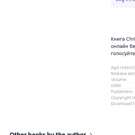
Книга Chr
онлайн бе
голосуйте
Age restrict
Release dat
Volume
:
ISBN
:
Publishers
:
Copyright H
Download f
Other books by the author