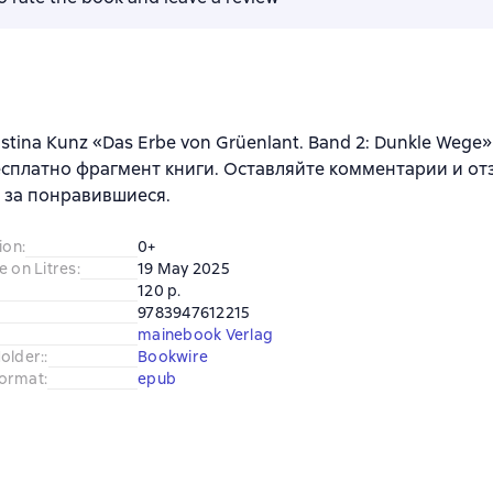
istina Kunz «Das Erbe von Grüenlant. Band 2: Dunkle Wege
сплатно фрагмент книги. Оставляйте комментарии и от
 за понравившиеся.
ion
:
0+
e on Litres
:
19 May 2025
120 p.
9783947612215
mainebook Verlag
older:
:
Bookwire
ormat
:
epub