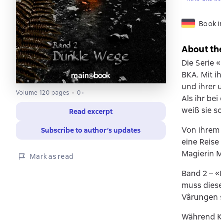
Book 
About th
Die Serie 
BKA. Mit 
und ihrer 
Volume 120 pages
0+
Als ihr be
weiß sie s
Read excerpt
Von ihrem 
Subscribe to author’s updates
eine Reise
Magierin 
Mark as read
Band 2 – «
muss diese
Vârungen s
Während Ke