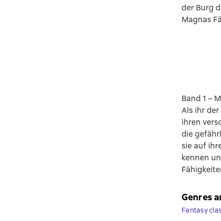
der Burg d
Magnas Fän
Band 1 – M
Als ihr de
ihren vers
die gefähr
sie auf ih
kennen und
Fähigkeite
Genres a
Fantasy cla