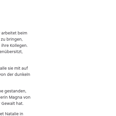
r arbeitet beim
zu bringen,
 ihre Kollegen.
enübersitzt,
lle sie mit auf
 von der dunkeln
be gestanden,
gierin Magna von
r Gewalt hat.
et Natalie in