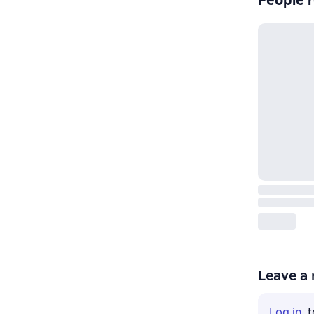
People r
Leave a 
Log in
, 