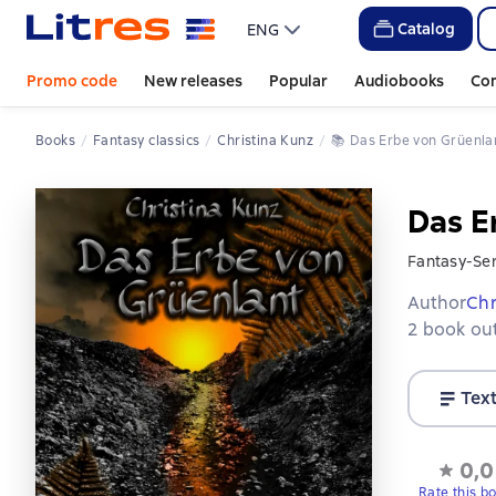
Catalog
ENG
Promo code
New releases
Popular
Audiobooks
Co
Books
Fantasy classics
Christina Kunz
📚 
Das Erbe von Grüenl
Das E
Fantasy-Ser
Author
Chr
2 book out
Tex
0,0
Rate this b