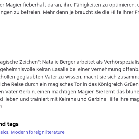
er Magier fieberhaft daran, ihre Fähigkeiten zu optimieren,
gen zu befreien. Mehr denn je braucht sie die Hilfe ihrer 
agische Zeichen": Natalie Berger arbeitet als Verhörspeziali
r geheimnisvolle Keiran Lasalle bei einer Vernehmung offenb
chollen geglaubten Vater zu wissen, macht sie sich zusamm
liche Reise durch ein magisches Tor in das Königreich Grüenla
ren Vater Gerbin, einen mächtigen Magier. Sie lernt das blü
 lieben und trainiert mit Keirans und Gerbins Hilfe ihre ma
n.
nd tags
ssics
,
Modern foreign literature