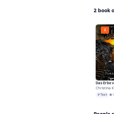
2 book o
Das Erbe v
Christina 
Text
Text
Сре