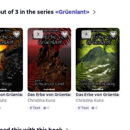
ut of 3 in the series
«Grüenlant»
on Grüenlant. Band 2: Dunkle Wege
Das Erbe von Grüenlant. Band 3: Schwarzes Land
Das Erbe von Grüenlant. Ba
Kunz
Christina Kunz
Christina Kunz
Text
Text
дний рейтинг 0 на основе 0 оценок
0
Text
Средний рейтинг 0 на основе 0 оценок
0
Text
Средний рейтинг 0 на
0