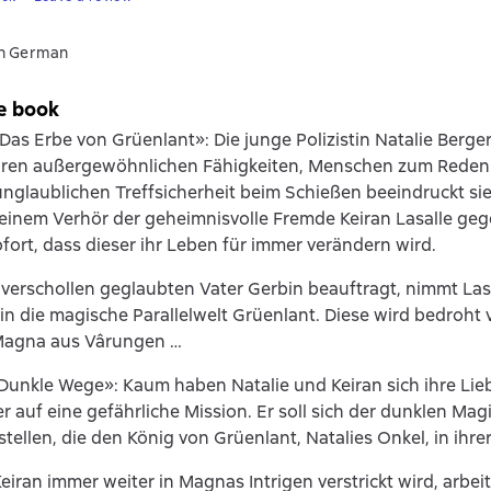
in German
e book
«Das Erbe von Grüenlant»: Die junge Polizistin Natalie Berge
ihren außergewöhnlichen Fähigkeiten, Menschen zum Reden 
unglaublichen Treffsicherheit beim Schießen beeindruckt sie
i einem Verhör der geheimnisvolle Fremde Keiran Lasalle geg
ofort, dass dieser ihr Leben für immer verändern wird.
verschollen geglaubten Vater Gerbin beauftragt, nimmt Lasa
 in die magische Parallelwelt Grüenlant. Diese wird bedroht
Magna aus Vârungen …
Dunkle Wege»: Kaum haben Natalie und Keiran sich ihre Lie
r auf eine gefährliche Mission. Er soll sich der dunklen Ma
tellen, die den König von Grüenlant, Natalies Onkel, in ihre
iran immer weiter in Magnas Intrigen verstrickt wird, arbeit