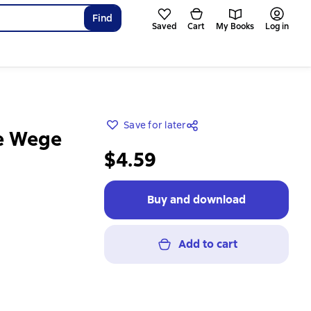
Find
Saved
Cart
My Books
Log in
Save for later
le Wege
$4.59
Buy and download
Add to cart