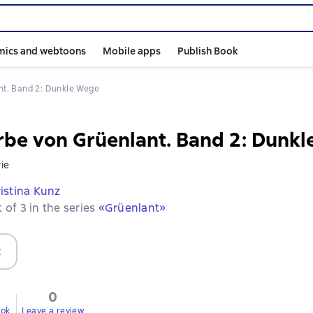
mics and webtoons
Mobile apps
Publish Book
ant. Band 2: Dunkle Wege
rbe von Grüenlant. Band 2: Dunk
ie
istina Kunz
 of 3 in the series
«Grüenlant»
t
0
ook
Leave a review