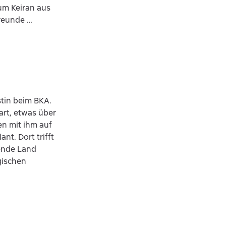
 um Keiran aus
Freunde …
stin beim BKA.
art, etwas über
en mit ihm auf
nt. Dort trifft
hende Land
gischen