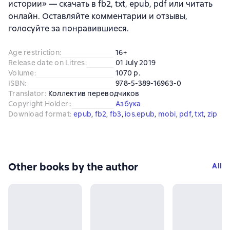
истории» — скачать в fb2, txt, epub, pdf или читать
онлайн. Оставляйте комментарии и отзывы,
голосуйте за понравившиеся.
Age restriction
:
16+
Release date on Litres
:
01 July 2019
Volume
:
1070 p.
ISBN
:
978-5-389-16963-0
Translator
:
Коллектив переводчиков
Copyright Holder:
:
Азбука
Download format
:
epub
, 
fb2
, 
fb3
, 
ios.epub
, 
mobi
, 
pdf
, 
txt
, 
zip
Other books by the author
All