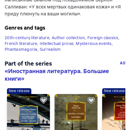
Салливан: «У всех мертвых одинаковая кожа» и «Я
приду плюнуть на ваши могилы».
Genres and tags
20th-century literature
,
Author collection
,
Foreign classics
,
French literature
,
Intellectual prose
,
Mysterious events
,
Phantasmagoria
,
Surrealism
Part of the series
All
«
Иностранная литература. Большие
книги
»
New release
New release