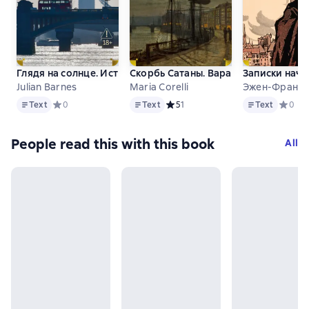
Глядя на солнце. История мира в 10 1/2 главах. Англия, Ан
Скорбь Сатаны. Варавва
Записки нач
Julian Barnes
Maria Corelli
Эжен-Франсу
Text
Text
Text
Text
Средний рейтинг 0 на основе 0 оценок
0
Text
Средний рейтинг 5 на основе 1 оц
5
1
Text
Средни
0
People read this with this book
All