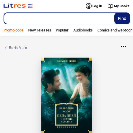
Log in
My Books
Find
Promo code
New releases
Popular
Audiobooks
Comics and webtoon
Boris Vian