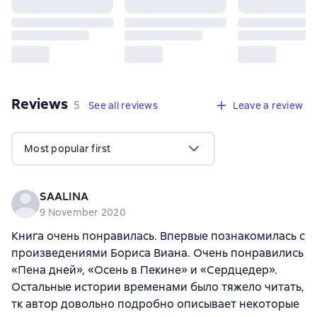
Reviews
,
5 reviews
5
See all reviews
Leave a review
Most popular first
SAALINA
9 November 2020
Книга очень понравилась. Впервые познакомилась с
произведениями Бориса Виана. Очень понравились
«Пена дней», «Осень в Пекине» и «Сердцедер».
Остальные истории временами было тяжело читать,
тк автор довольно подробно описывает некоторые