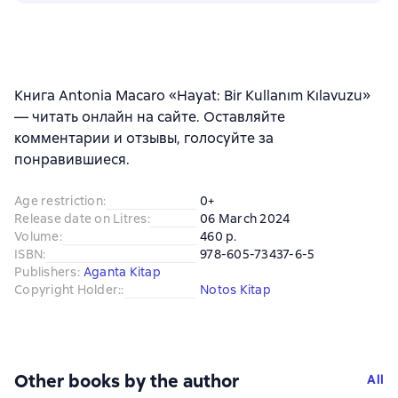
Книга Antonia Macaro «Hayat: Bir Kullanım Kılavuzu»
— читать онлайн на сайте. Оставляйте
комментарии и отзывы, голосуйте за
понравившиеся.
Age restriction
:
0+
Release date on Litres
:
06 March 2024
Volume
:
460 p.
ISBN
:
978-605-73437-6-5
Publishers
:
Aganta Kitap
Copyright Holder:
:
Notos Kitap
Other books by the author
All