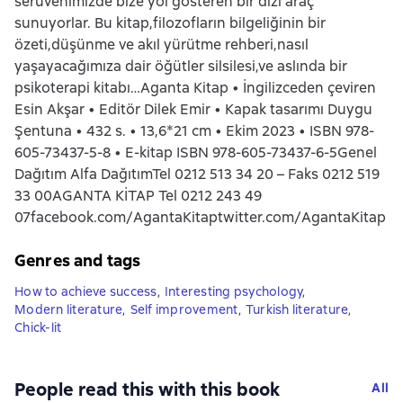
serüvenimizde bize yol gösteren bir dizi araç
sunuyorlar. Bu kitap,filozofların bilgeliğinin bir
özeti,düşünme ve akıl yürütme rehberi,nasıl
yaşayacağımıza dair öğütler silsilesi,ve aslında bir
psikoterapi kitabı…Aganta Kitap • İngilizceden çeviren
Esin Akşar • Editör Dilek Emir • Kapak tasarımı Duygu
Şentuna • 432 s. • 13,6*21 cm • Ekim 2023 • ISBN 978-
605-73437-5-8 • E-kitap ISBN 978-605-73437-6-5Genel
Dağıtım Alfa DağıtımTel 0212 513 34 20 – Faks 0212 519
33 00AGANTA KİTAP Tel 0212 243 49
07facebook.com/AgantaKitaptwitter.com/AgantaKitap
Genres and tags
How to achieve success
,
Interesting psychology
,
Modern literature
,
Self improvement
,
Turkish literature
,
Сhick-lit
People read this with this book
All