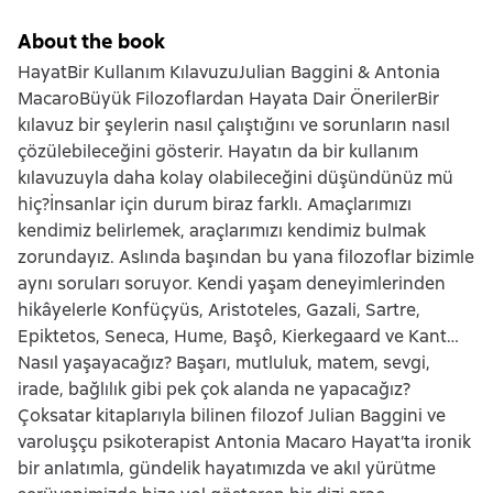
About the book
HayatBir Kullanım KılavuzuJulian Baggini & Antonia
MacaroBüyük Filozoflardan Hayata Dair ÖnerilerBir
kılavuz bir şeylerin nasıl çalıştığını ve sorunların nasıl
çözülebileceğini gösterir. Hayatın da bir kullanım
kılavuzuyla daha kolay olabileceğini düşündünüz mü
hiç?İnsanlar için durum biraz farklı. Amaçlarımızı
kendimiz belirlemek, araçlarımızı kendimiz bulmak
zorundayız. Aslında başından bu yana filozoflar bizimle
aynı soruları soruyor. Kendi yaşam deneyimlerinden
hikâyelerle Konfüçyüs, Aristoteles, Gazali, Sartre,
Epiktetos, Seneca, Hume, Başô, Kierkegaard ve Kant…
Nasıl yaşayacağız? Başarı, mutluluk, matem, sevgi,
irade, bağlılık gibi pek çok alanda ne yapacağız?
Çoksatar kitaplarıyla bilinen filozof Julian Baggini ve
varoluşçu psikoterapist Antonia Macaro Hayat’ta ironik
bir anlatımla, gündelik hayatımızda ve akıl yürütme