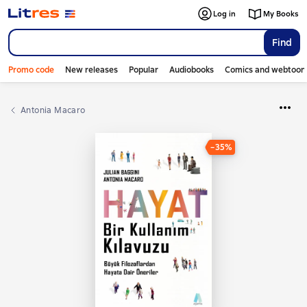
Log in
My Books
Find
Promo code
New releases
Popular
Audiobooks
Comics and webtoon
Antonia Macaro
−35%