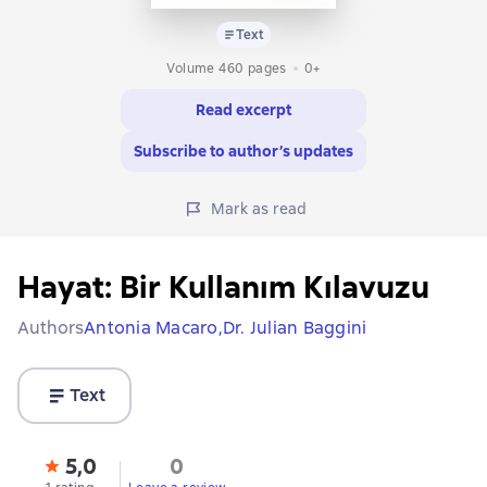
Text
Volume 460 pages
0+
Read excerpt
Subscribe to author’s updates
Mark as read
Hayat: Bir Kullanım Kılavuzu
Authors
Antonia Macaro,
Dr. Julian Baggini
Text
5,0
0