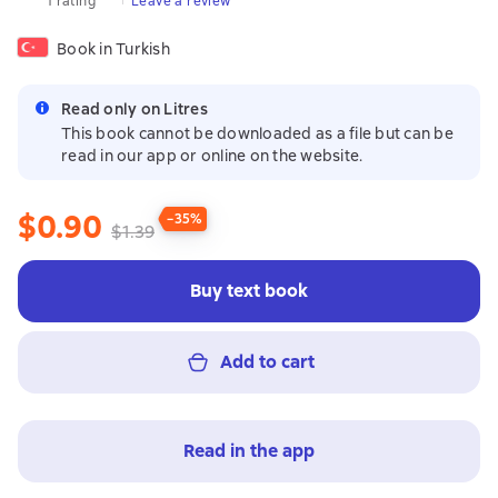
1 rating
Leave a review
Book in Turkish
Read only on Litres
This book cannot be downloaded as a file but can be
read in our app or online on the website.
$0.90
−35%
$1.39
Buy text book
Add to cart
Read in the app