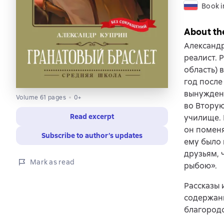
Book i
About th
Александр
реалист. 
область) 
год после
вынуждена
Volume 61 pages
0+
во Вторую
Read excerpt
училище. 
он поменя
Subscribe to author’s updates
ему было 
друзьям, 
Mark as read
рыбою».
Рассказы 
содержани
благородс