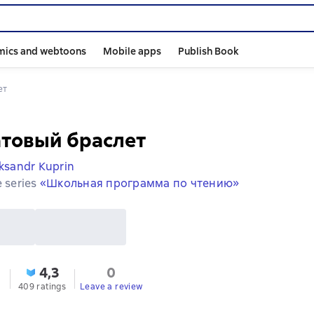
mics and webtoons
Mobile apps
Publish Book
ет
товый браслет
ksandr Kuprin
e series
«Школьная программа по чтению»
4,3
0
409 ratings
Leave a review