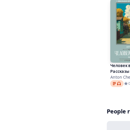
Человек 
Рассказы
Anton Ch
Text
, audio
Сре
People r