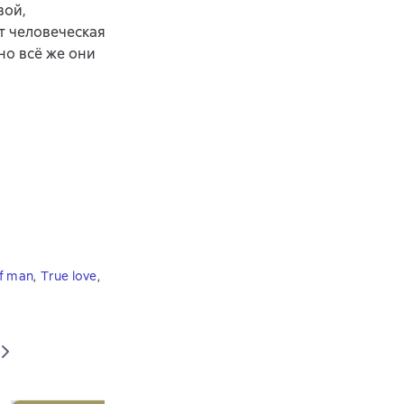
вой,
т человеческая
но всё же они
of man
,
True love
,