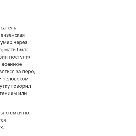
сатель-
Пензенская
 умер через
а; мать была
прин поступил
е военное
яться за перо,
м человеком,
утку говорил
стением или
льно ёмки по
тся
х.