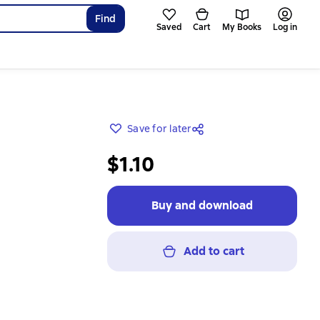
Find
Saved
Cart
My Books
Log in
Save for later
$1.10
Buy and download
Add to cart