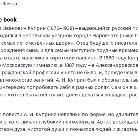
n Russian
e book
 Иванович Куприн (1870–1938) – выдающийся русский пи
Родился в небольшом уездном городе Наровчате (ныне 
в семье потомственных дворян. Отец будущего писателя
 рождения сына, и для семьи наступили трудные времен
 отдать мальчика в сиротский пансион. В 1880 году Ку
 Московскую гимназию, в 1887 году – в Александровско
Гражданской профессии у него не было, и, прежде чем вз
л множество занятий. А. И. Куприн был любознательны
интересно попробовать себя в разных ролях. Сам он в ш
что «хотел бы на несколько дней сделаться лошадью, ра
и повести А. И. Куприна невелики по форме, но удивите
ю, их отличает глубокий психологизм. Автор восхищае
твом духа, чистотой души и помыслов людей и животны