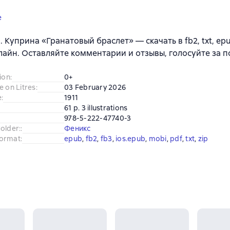
e
. Куприна «Гранатовый браслет» — скачать в fb2, txt, epu
лайн. Оставляйте комментарии и отзывы, голосуйте за 
ion
:
0+
e on Litres
:
03 February 2026
e
:
1911
61 p. 3 illustrations
978-5-222-47740-3
older:
:
Феникс
ormat
:
epub
, 
fb2
, 
fb3
, 
ios.epub
, 
mobi
, 
pdf
, 
txt
, 
zip