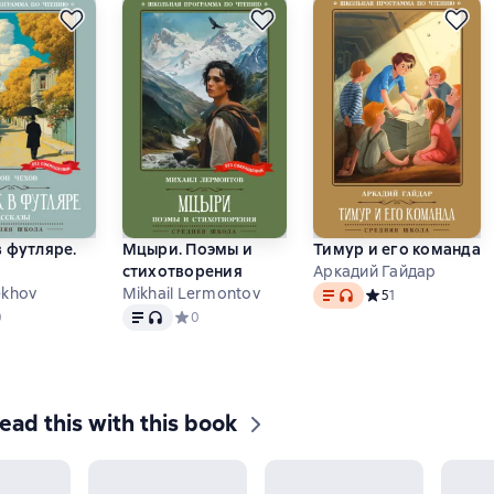
в футляре.
Мцыри. Поэмы и
Тимур и его команда
стихотворения
Аркадий Гайдар
Text
, audio format available
ekhov
Mikhail Lermontov
Средний рейтинг 5 
5
1
 format available
Text
, audio format available
дний рейтинг 0 на основе 0 оценок
0
Средний рейтинг 0 на основе 0 оценок
0
ead this with this book