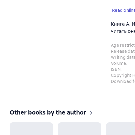
Read onlin
Книга А. И
читать он
Age restrict
Release dat
Writing dat
Volume
:
ISBN
:
Copyright H
Download f
Other books by the author