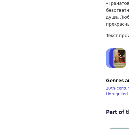
«Гранатов
безответн
душа. Люб
прекрасны
Текст про
Genres a
20th-centur
Unrequited 
Part of 