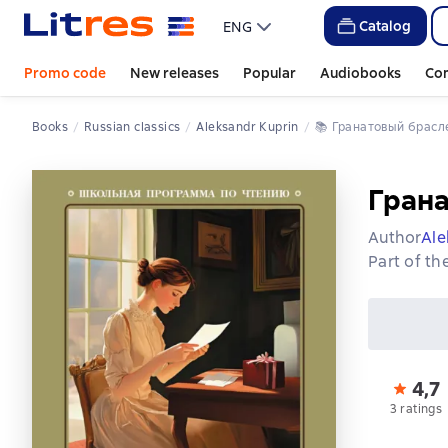
Catalog
ENG
Promo code
New releases
Popular
Audiobooks
Co
Books
Russian classics
Aleksandr Kuprin
📚 
Гранатовый брасл
Грана
Author
Ale
Part of th
4,7
3 ratings