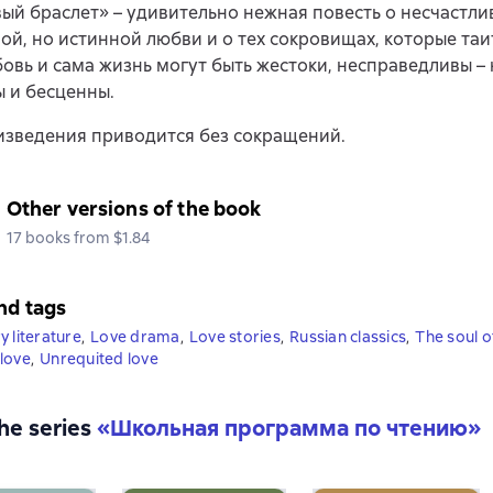
ый браслет» – удивительно нежная повесть о несчастли
ой, но истинной любви и о тех сокровищах, которые таи
овь и сама жизнь могут быть жестоки, несправедливы – 
 и бесценны.
изведения приводится без сокращений.
Other versions of the book
17 books from $1.84
nd tags
y literature
,
Love drama
,
Love stories
,
Russian classics
,
The soul 
love
,
Unrequited love
the series
«
Школьная программа по чтению
»