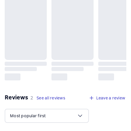
Reviews
,
2 reviews
2
See all reviews
Leave a review
Most popular first