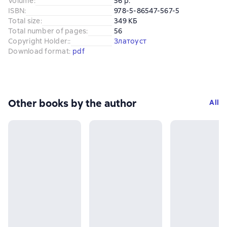
Volume
:
56 p.
ISBN
:
978-5-86547-567-5
Total size
:
349 КБ
Total number of pages
:
56
Copyright Holder:
:
Златоуст
Download format
:
pdf
Other books by the author
All