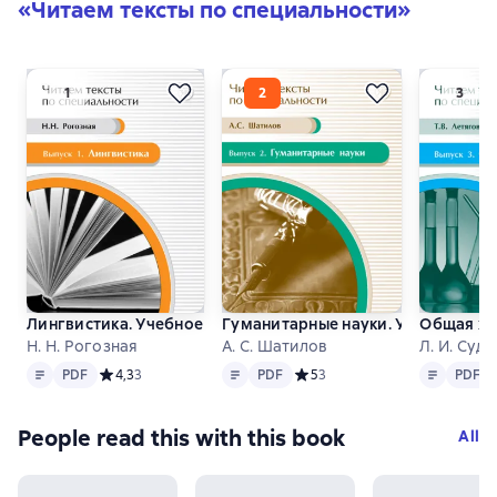
«Читаем тексты по специальности»
Лингвистика. Учебное пособие по языку специальности
Гуманитарные науки. Учебное пос
Общая хи
Н. Н. Рогозная
А. С. Шатилов
Л. И. Суд
Text
PDF
Text
PDF
Text
PDF
PDF
Средний рейтинг 4,3 на основе 3 оценок
4,3
3
PDF
Средний рейтинг 5 на основе 
5
3
PDF
People read this with this book
All