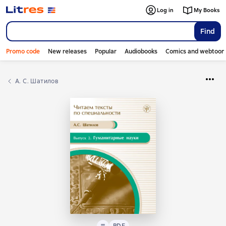
Log in
My Books
Find
Promo code
New releases
Popular
Audiobooks
Comics and webtoon
А. С. Шатилов
Text
PDF
PDF