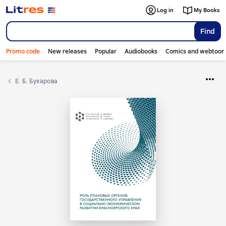
Log in
My Books
Find
Promo code
New releases
Popular
Audiobooks
Comics and webtoon
Е. Б. Бухарова