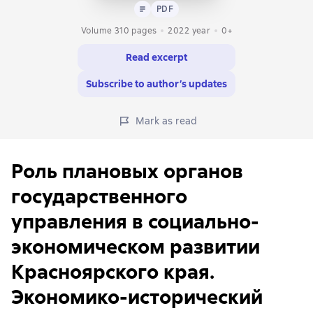
Text
PDF
PDF
Volume 310 pages
2022
year
0+
Read excerpt
Subscribe to author’s updates
Mark as read
Роль плановых органов
государственного
управления в социально-
экономическом развитии
Красноярского края.
Экономико-исторический