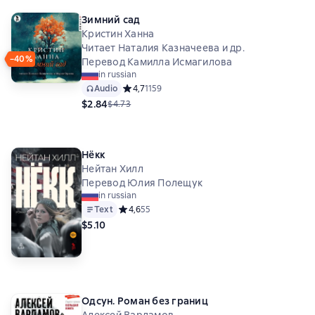
Зимний сад
Кристин Ханна
Читает Наталия Казначеева и др.
−40%
Перевод Камилла Исмагилова
in russian
Audio
Средний рейтинг 4,7 на основе 1159 оценок
4,7
1159
$2.84
$4.73
Нёкк
Нейтан Хилл
Перевод Юлия Полещук
in russian
Text
Средний рейтинг 4,6 на основе 55 оценок
4,6
55
$5.10
Одсун. Роман без границ