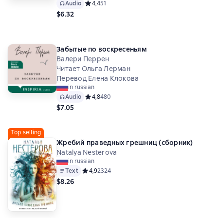
Audio
Средний рейтинг 4,4 на основе 51 оценок
4,4
51
$6.32
Забытые по воскресеньям
Валери Перрен
Читает Ольга Лерман
Перевод Елена Клокова
in russian
Audio
Средний рейтинг 4,8 на основе 480 оценок
4,8
480
$7.05
Top selling
Жребий праведных грешниц (сборник)
Natalya Nesterova
in russian
Text
Средний рейтинг 4,9 на основе 2324 оценок
4,9
2324
$8.26