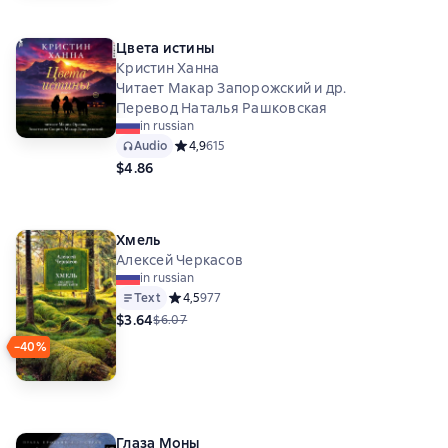
Цвета истины
Кристин Ханна
Читает Макар Запорожский и др.
Перевод Наталья Рашковская
in russian
Audio
Средний рейтинг 4,9 на основе 615 оценок
4,9
615
$4.86
Хмель
Алексей Черкасов
in russian
Text
Средний рейтинг 4,5 на основе 977 оценок
4,5
977
$3.64
$6.07
−40%
Глаза Моны