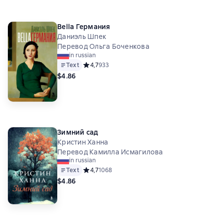
Bella Германия
Даниэль Шпек
Перевод Ольга Боченкова
in russian
Text
Средний рейтинг 4,7 на основе 933 оценок
4,7
933
$4.86
Зимний сад
Кристин Ханна
Перевод Камилла Исмагилова
in russian
Text
Средний рейтинг 4,7 на основе 1068 оценок
4,7
1068
$4.86