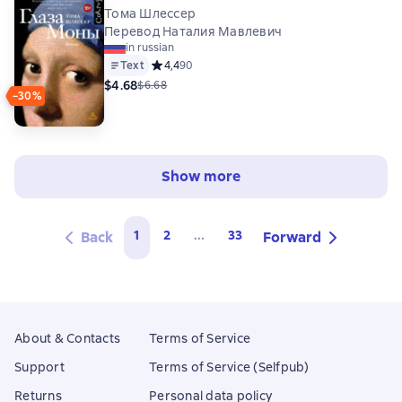
Тома Шлессер
Перевод Наталия Мавлевич
in russian
Text
Средний рейтинг 4,4 на основе 90 оценок
4,4
90
$4.68
$6.68
−30%
Show more
1
2
...
33
Back
Forward
About & Contacts
Terms of Service
Support
Terms of Service (Selfpub)
Returns
Personal data policy