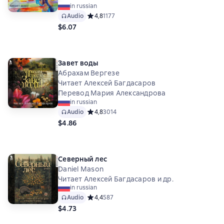
in russian
Audio
Средний рейтинг 4,8 на основе 1177 оценок
4,8
1177
$6.07
Завет воды
Абрахам Вергезе
Читает Алексей Багдасаров
Перевод Мария Александрова
in russian
Audio
Средний рейтинг 4,8 на основе 3014 оценок
4,8
3014
$4.86
Северный лес
Daniel Mason
Читает Алексей Багдасаров и др.
in russian
Audio
Средний рейтинг 4,4 на основе 587 оценок
4,4
587
$4.73