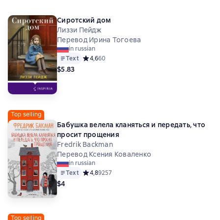
Сиротский дом
Лиззи Пейдж
Перевод Ирина Тогоева
in russian
Text
Средний рейтинг 4,6 на основе 60 оценок
4,6
60
$5.83
Top selling
Бабушка велела кланяться и передать, что
просит прощения
Fredrik Backman
Перевод Ксения Коваленко
in russian
Text
Средний рейтинг 4,8 на основе 9257 оценок
4,8
9257
$4
Top selling