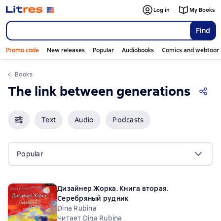
Log in
My Books
Find
Promo code
New releases
Popular
Audiobooks
Comics and webtoon
Books
The link between generations
Text
Audio
Podcasts
Popular
Дизайнер Жорка. Книга вторая.
Серебряный рудник
Dina Rubina
Читает Dina Rubina