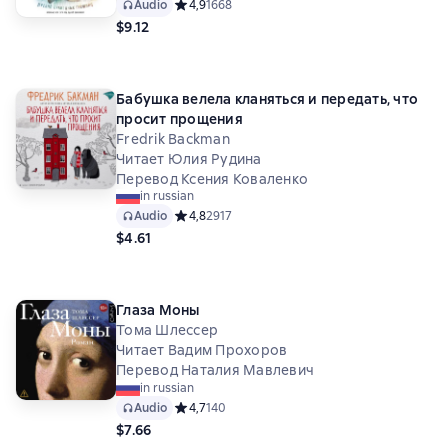
Audio
Средний рейтинг 4,9 на основе 1668 оценок
4,9
1668
$9.12
Бабушка велела кланяться и передать, что
просит прощения
Fredrik Backman
Читает Юлия Рудина
Перевод Ксения Коваленко
in russian
Audio
Средний рейтинг 4,8 на основе 2917 оценок
4,8
2917
$4.61
Глаза Моны
Тома Шлессер
Читает Вадим Прохоров
Перевод Наталия Мавлевич
in russian
Audio
Средний рейтинг 4,7 на основе 140 оценок
4,7
140
$7.66