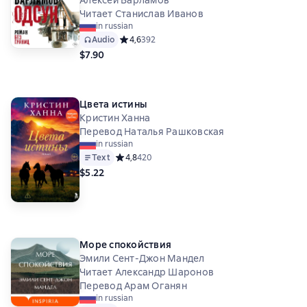
Алексей Варламов
Читает Станислав Иванов
in russian
Audio
Средний рейтинг 4,6 на основе 392 оценок
4,6
392
$7.90
Цвета истины
Кристин Ханна
Перевод Наталья Рашковская
in russian
Text
Средний рейтинг 4,8 на основе 420 оценок
4,8
420
$5.22
Море спокойствия
Эмили Сент-Джон Мандел
Читает Александр Шаронов
Перевод Арам Оганян
in russian