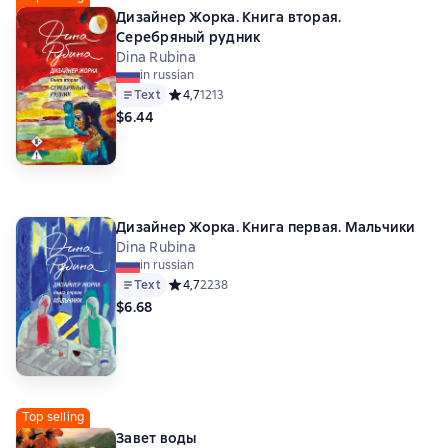
Дизайнер Жорка. Книга вторая.
Серебряный рудник
Dina Rubina
in russian
Text
Средний рейтинг 4,7 на основе 1213 оценок
4,7
1213
$6.44
Дизайнер Жорка. Книга первая. Мальчики
Dina Rubina
in russian
Text
Средний рейтинг 4,7 на основе 2238 оценок
4,7
2238
$6.68
Top selling
Завет воды