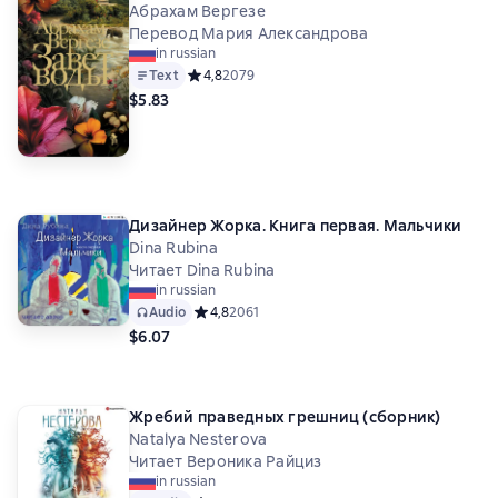
Абрахам Вергезе
Перевод Мария Александрова
in russian
Text
Средний рейтинг 4,8 на основе 2079 оценок
4,8
2079
$5.83
Дизайнер Жорка. Книга первая. Мальчики
Dina Rubina
Читает Dina Rubina
in russian
Audio
Средний рейтинг 4,8 на основе 2061 оценок
4,8
2061
$6.07
Жребий праведных грешниц (сборник)
Natalya Nesterova
Читает Вероника Райциз
in russian