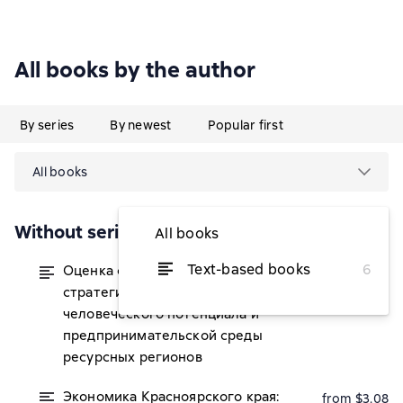
All books by the author
By series
By newest
Popular first
All books
Without series
All books
Text-based books
6
Оценка факторов и ограничений
from $3.21
стратегического развития
человеческого потенциала и
предпринимательской среды
ресурсных регионов
Экономика Красноярского края:
from $3.08