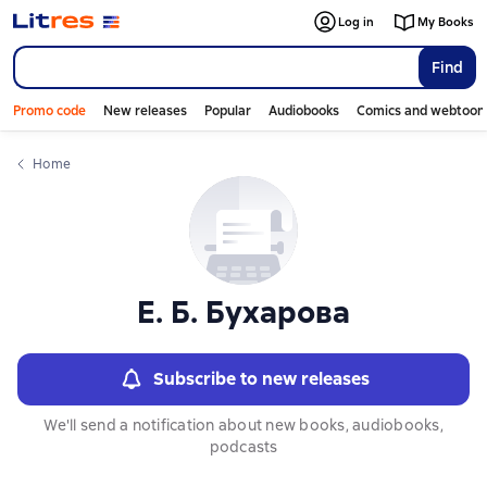
Слайдер с книгами
Log in
My Books
Find
Promo code
New releases
Popular
Audiobooks
Comics and webtoon
Home
Е. Б. Бухарова
Subscribe to new releases
We'll send a notification about new books, audiobooks,
podcasts